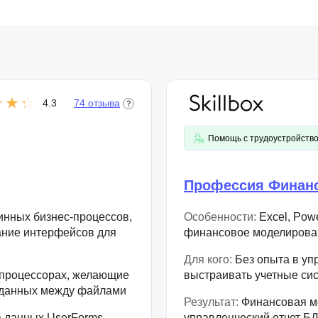
4.3
74 отзыва
Помощь с трудоустройств
Профессия Финан
тинных бизнес-процессов,
Особенности:
Excel, Pow
ание интерфейсов для
финансовое моделирован
Для кого:
Без опыта в уп
 процессорах, желающие
выстраивать учетные си
с данных между файлами
Результат:
Финансовая мо
 данных UserForms,
управленческий отчет БД