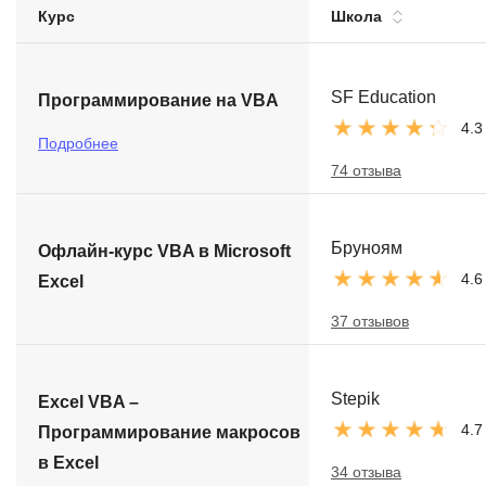
Курс
Школа
Soft Skills
ДПО
SF Education
Программирование на VBA
4.3
Детям
Подробнее
74 отзыва
Бруноям
Офлайн-курс VBA в Microsoft
4.6
Excel
37 отзывов
Stepik
Excel VBA –
4.7
Программирование макросов
в Excel
34 отзыва