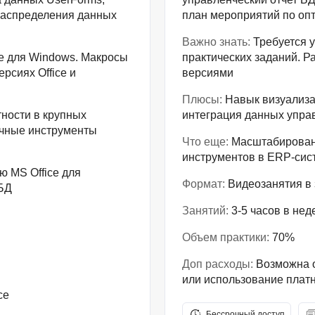
распределения данных
план мероприятий по оп
Важно знать:
Требуется у
ce для Windows. Макросы
практических заданий. Р
рсиях Office и
версиями
Плюсы:
Навык визуализа
тности в крупных
интеграция данных управ
ачные инструменты
Что еще:
Масштабировани
инструментов в ERP-сис
 MS Office для
Формат:
Видеозанятия в з
БД
Занятий:
3-5 часов в не
Объем практики:
70%
Доп расходы:
Возможна 
или использование плат
ce
Бессрочный доступ