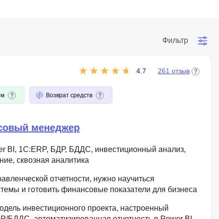
Фильтр
4.7
261 отзыв
ом
Возврат средств
совый менеджер
er BI, 1C:ERP, БДР, БДДС, инвестиционный анализ,
ие, сквозная аналитика
равленческой отчетности, нужно научиться
стемы и готовить финансовые показатели для бизнеса
дель инвестиционного проекта, настроенный
Р/БДДС, автоматизированная отчетность в Power BI,