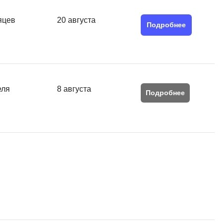
Я
яцев
20 августа
Язык SQL
Подробнее
К
Кибербезопасность
Компьютерное зрение
еля
8 августа
Подробнее
Компьютерные сети
G
Groovy
GitLab
Godot
 архитектура
S
Scala
р