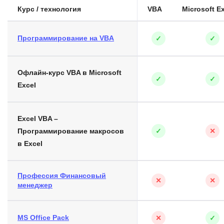
Курс / технология
VBA
Microsoft E
Программирование на VBA
✓
✓
Офлайн-курс VBA в Microsoft
✓
✓
Excel
Excel VBA –
Программирование макросов
✓
✕
в Excel
Профессия Финансовый
✕
✕
менеджер
MS Office Pack
✕
✓