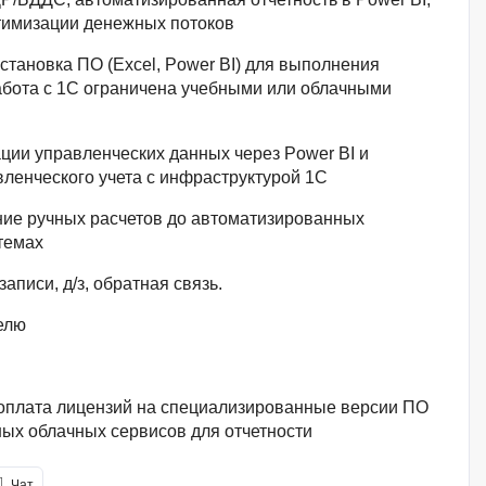
тимизации денежных потоков
становка ПО (Excel, Power BI) для выполнения
абота с 1С ограничена учебными или облачными
ции управленческих данных через Power BI и
ленческого учета с инфраструктурой 1С
е ручных расчетов до автоматизированных
темах
аписи, д/з, обратная связь.
делю
оплата лицензий на специализированные версии ПО
ных облачных сервисов для отчетности
Чат