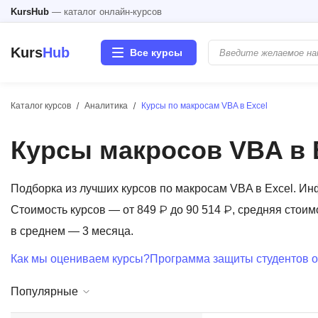
KursHub
— каталог онлайн-курсов
Kurs
Hub
Все курсы
Каталог курсов
Аналитика
Курсы по макросам VBA в Excel
Разработка
Курсы макросов VBA в 
Маркетинг
Дизайн
Подборка из лучших курсов по макросам VBA в Excel. И
Стоимость курсов — от 849 ₽ до 90 514 ₽, средняя стоим
Аналитика
в среднем — 3 месяца.
Как мы оцениваем курсы?
Программа защиты студентов о
Менеджмент
Популярные
Иностранные языки