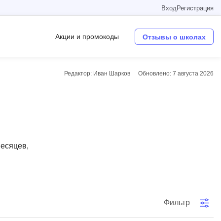
Вход
Регистрация
Акции и промокоды
Отзывы о школах
Редактор: Иван Шарков
Обновлено:
7 августа 2026
Операционные системы
W
Wordpress
Webflow
месяцев,
Webpack
O
Oracle SQL
Фильтр
OSINT
в
Objective-C