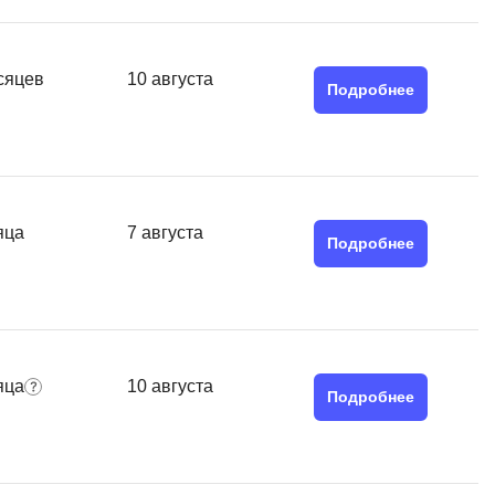
MATLAB
ony
MS SQL
сяцев
10 августа
Подробнее
C
Cisco
CI/CD
CentOS
яца
7 августа
Подробнее
ClickHouse
П
ка
Пентест
Промпт инжиниринг
яца
10 августа
de
Подробнее
Программная инженерия
Парсинг