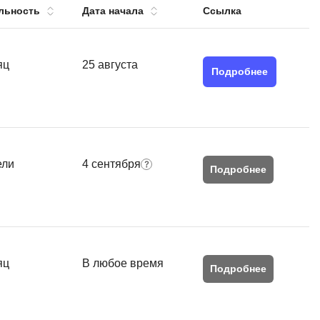
льность
Дата начала
Ссылка
тов
OpenStack
р
OpenCart
нет магазина
яц
25 августа
Подробнее
Z
стрирование
Zabbix
H
tJS
Hadoop
ели
4 сентября
go
Подробнее
M
js
MS Access
ng
MongoDB
lar
MySQL
яц
В любое время
el
Подробнее
Microsoft Azure
er
MODX
s