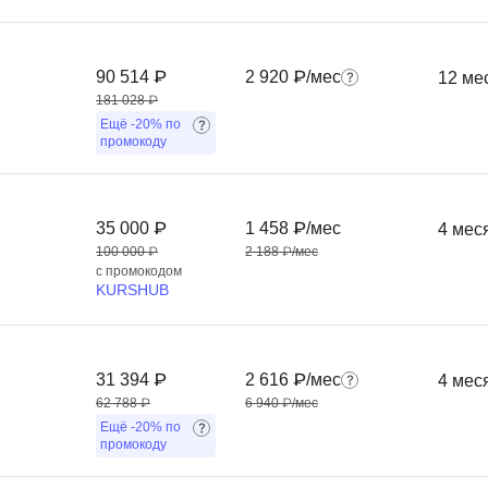
Фреймворк Symf
ASP.NET
Ansible
T
90 514 ₽
2 920 ₽/мес
12 ме
181 028 ₽
Arduino
TypeScript
Ещё
-20%
по
промокоду
Android Studio
Tilda
Active Directory
Terraform
Apache Airflow
Three.js
35 000 ₽
1 458 ₽/мес
4 мес
100 000 ₽
2 188 ₽/мес
Asterisk
V
с промокодом
KURSHUB
API
VR/AR-разработ
Р
VMware
31 394 ₽
2 616 ₽/мес
4 мес
Разработка мобильных
Visual Studio Co
62 788 ₽
6 940 ₽/мес
приложений
Ещё
-20%
по
R
Разработка игр
промокоду
Rust
Разработка игр на Unity