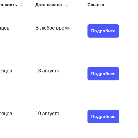
льность
Дата начала
Ссылка
тов
OpenStack
р
OpenCart
нет магазина
яцев
В любое время
Подробнее
Z
стрирование
Zabbix
H
tJS
Hadoop
сяцев
13 августа
go
Подробнее
M
js
MS Access
ng
MongoDB
lar
MySQL
сяцев
10 августа
el
Подробнее
Microsoft Azure
er
MODX
s