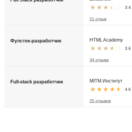
3.4
21 отзыв
HTML Academy
Фулстек-разработчик
3.6
34 отзыва
MITM Институт
Full-stack разработчик
4.6
25 отзывов