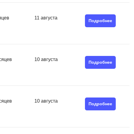
MATLAB
ony
MS SQL
яцев
11 августа
Подробнее
C
Cisco
CI/CD
сяцев
10 августа
CentOS
Подробнее
ClickHouse
П
ка
Пентест
сяцев
10 августа
Промпт инжиниринг
Подробнее
de
Программная инженерия
Парсинг