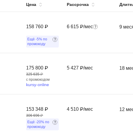
Цена
Рассрочка
Длите
Вайб кодинг
Создание чат-бо
Веб-разработка
Сетевой инжене
Верстка на HTML и CSS
158 760 ₽
6 615 ₽/мес
Создание интер
9 мес
Сетевое админи
J
Ещё
-5%
по
промокоду
JavaScript-разработка
Ф
Jira
Фреймворк Reac
175 800 ₽
5 427 ₽/мес
18 ме
jQuery
Фреймворк Djan
325 635 ₽
Jenkins
с промокодом
Фреймворк Node.
kursy-online
Joomla
Фреймворк Spri
Java Spring Boot
Фреймворк Angu
153 348 ₽
4 510 ₽/мес
12 ме
Фреймворк Larav
A
306 696 ₽
Фреймворк Flutt
Ещё
-20%
по
Android-разработка
промокоду
Фреймворк Vue.j
Apache Kafka