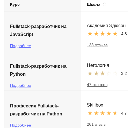
Курс
Школа
Soft Skills
ДПО
Академия Эдюсон
Fullstack-разработчик на
4.8
JavaScript
Детям
133 отзыва
Подробнее
Нетология
Fullstack-разработчик на
3.2
Python
47 отзывов
Подробнее
Skillbox
Профессия Fullstack-
4.7
разработчик на Python
261 отзыв
Подробнее