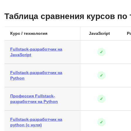
Таблица сравнения курсов по
Курс / технология
JavaScript
P
Fullstack-разработчик на
✓
JavaScript
Fullstack-разработчик на
✓
Python
Профессия Fullstack-
✓
разработчик на Python
Fullstack-разработчик на
✓
python (с нуля)