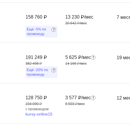
Фреймворк Symf
ASP.NET
158 760 ₽
13 230 ₽/мес
7 мес
Ansible
T
20 642 ₽/мес
Arduino
Ещё
-5%
по
TypeScript
промокоду
Android Studio
Tilda
Active Directory
Terraform
191 249 ₽
5 625 ₽/мес
19 ме
Apache Airflow
Three.js
382 498 ₽
14 166 ₽/мес
Asterisk
Ещё
-20%
по
V
промокоду
API
VR/AR-разработ
Р
VMware
128 750 ₽
3 577 ₽/мес
12 ме
Разработка мобильных
Visual Studio Co
234 090 ₽
6 503 ₽/мес
приложений
с промокодом
kursy-online15
R
Разработка игр
Rust
Разработка игр на Unity