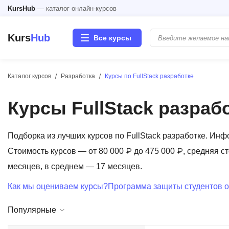
KursHub
— каталог онлайн-курсов
Kurs
Hub
Все курсы
Каталог курсов
Разработка
Курсы по FullStack разработке
Разработка
Курсы FullStack разраб
Маркетинг
Дизайн
Подборка из лучших курсов по FullStack разработке. Ин
Стоимость курсов — от 80 000 ₽ до 475 000 ₽, средняя с
Аналитика
месяцев, в среднем — 17 месяцев.
Как мы оцениваем курсы?
Программа защиты студентов о
Менеджмент
Популярные
Иностранные языки