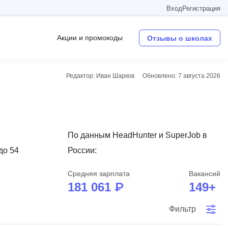
Вход
Регистрация
Акции и промокоды
Отзывы о школах
Редактор: Иван Шарков
Обновлено:
7 августа 2026
Операционные системы
W
Wordpress
По данным HeadHunter и SuperJob в
Webflow
до 54
России:
Webpack
Средняя зарплата
Вакансий
O
181 061 ₽
149+
Oracle SQL
Фильтр
OSINT
в
Objective-C