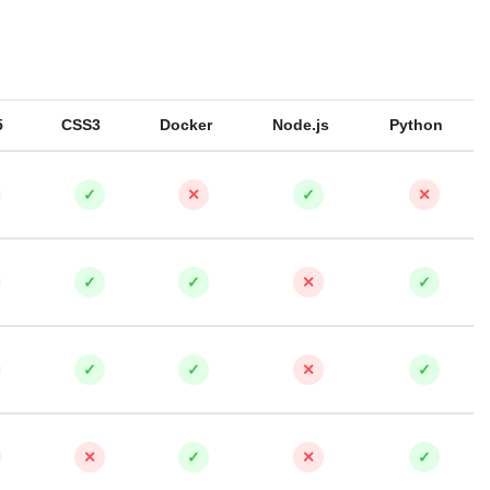
QGIS
Qt Creator
X
5
CSS3
Docker
Node.js
Python
XML
U
✓
✕
✓
✕
аботкой и IT
UML
нами
Y
✓
✓
✕
✓
Yandex Cloud
✓
✓
✕
✓
✕
✓
✕
✓