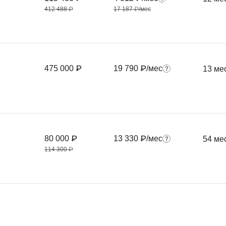
Frontend-разработка
412 488 ₽
17 187 ₽/мес
А
FullStack-разработка
Автоматизация 
Flask
Алгоритмы и стр
FastAPI
Администрирова
475 000 ₽
19 790 ₽/мес
13 ме
D
Архитектор ПО
DevOps
Администрирова
Docker
Б
Dart
Белый хакер
80 000 ₽
13 330 ₽/мес
54 ме
Drupal
114 300 ₽
Базы данных
DataLens
Блокчейн
Delphi
N
B
No-Code разраб
Backend разработка