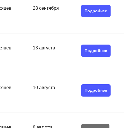
Я
сяцев
28 сентября
Подробнее
Язык SQL
К
Кибербезопасность
Компьютерное зрение
сяцев
13 августа
Подробнее
Компьютерные сети
G
Groovy
GitLab
сяцев
10 августа
Подробнее
Godot
 архитектура
S
Scala
р
сяцев
8 августа