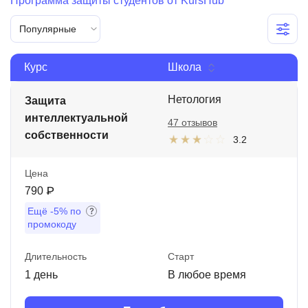
Программа защиты студентов от KursHub
Иностранные языки
Популярные
Soft Skills
Курс
Школа
ДПО
Нетология
Детям
Защита
интеллектуальной
47 отзывов
Акции и промокоды
собственности
3.2
Рейтинг онлайн-школ
Цена
790 ₽
Ещё
-5%
по
промокоду
Длительность
Старт
1 день
В любое время