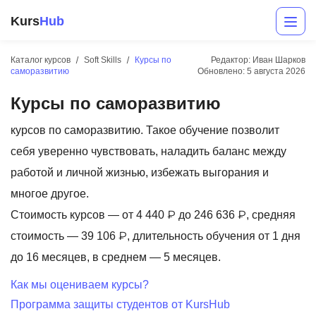
Kurs
Hub
Каталог курсов
Soft Skills
Курсы по
Редактор: Иван Шарков
саморазвитию
Обновлено:
5 августа 2026
Курсы по саморазвитию
курсов по саморазвитию. Такое обучение позволит
себя уверенно чувствовать, наладить баланс между
работой и личной жизнью, избежать выгорания и
Разработка
многое другое.
Стоимость курсов — от 4 440 ₽ до 246 636 ₽, средняя
Маркетинг
стоимость — 39 106 ₽, длительность обучения от 1 дня
Дизайн
до 16 месяцев, в среднем — 5 месяцев.
Аналитика
Как мы оцениваем курсы?
Программа защиты студентов от KursHub
Менеджмент