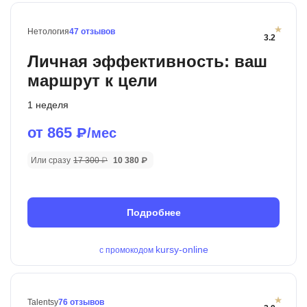
Нетология
47 отзывов
3.2
Личная эффективность: ваш
маршрут к цели
1 неделя
от 865
₽/мес
Или сразу
17 300 ₽
10 380 ₽
Подробнее
kursy-online
с промокодом
Talentsy
76 отзывов