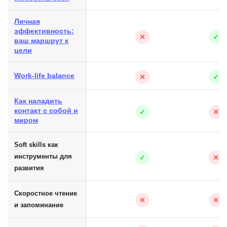
Личная
эффективность:
✕
✓
ваш маршрут к
цели
Work-life balance
✕
✓
Как наладить
контакт с собой и
✓
✕
миром
Soft skills как
инструменты для
✓
✕
развития
Скоростное чтение
✕
✕
и запоминание