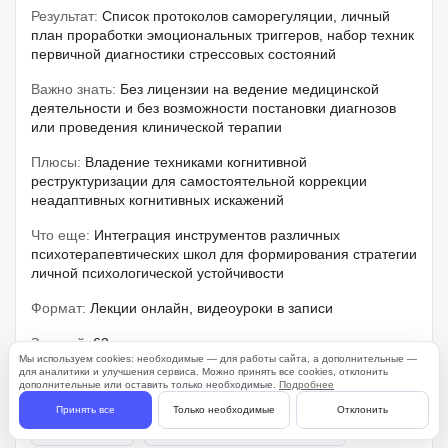
Результат:
Список протоколов саморегуляции, личный
план проработки эмоциональных триггеров, набор техник
первичной диагностики стрессовых состояний
Важно знать:
Без лицензии на ведение медицинской
деятельности и без возможности постановки диагнозов
или проведения клинической терапии
Плюсы:
Владение техниками когнитивной
реструктуризации для самостоятельной коррекции
неадаптивных когнитивных искажений
Что еще:
Интеграция инструментов различных
психотерапевтических школ для формирования стратегии
личной психологической устойчивости
Формат:
Лекции онлайн, видеоуроки в записи
Занятий:
63 видеоурока от эксперта
Мы используем cookies: необходимые — для работы сайта, а дополнительные —
для аналитики и улучшения сервиса. Можно принять все cookies, отклонить
Объем практики:
40%
дополнительные или оставить только необходимые.
Подробнее
Принять все
Только необходимые
Отклонить
Практика
Консультация экспертов