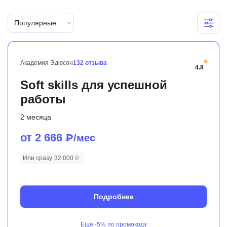
Иностранные языки
Популярные
Soft Skills
ДПО
Академия Эдюсон
132 отзыва
4.8
Детям
Soft skills для успешной
Акции и промокоды
работы
Рейтинг онлайн-школ
2 месяца
от 2 666
₽/мес
Или сразу
32 000 ₽
Подробнее
Ещё
-5%
по
промокоду