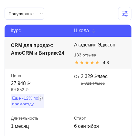
Иностранные языки
Популярные
Soft Skills
Курс
Школа
ДПО
Детям
Академия Эдюсон
CRM для продаж:
AmoCRM и Битрикс24
133 отзыва
Акции и промокоды
4.8
Рейтинг онлайн-школ
Цена
2 329 ₽/мес
От
27 948 ₽
5 821 ₽/мес
69 852 ₽
Ещё
-12%
по
промокоду
Длительность
Старт
1 месяц
6 сентября