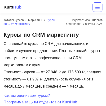
Kurs
Hub
Каталог курсов
Маркетинг
Курсы
Редактор: Иван Шарков
по CRM маркетингу
Обновлено:
7 августа 2026
Курсы по CRM маркетингу
Сравнивайте курсы по CRM для начинающих, и
найдите лучшее предложение. Платные онлайн-курсы
помогут вам стать профессиональным CRM
Разработка
маркетологом с нуля.
Стоимость курсов — от 27 948 ₽ до 173 500 ₽, средняя
Маркетинг
стоимость — 81 907 ₽, длительность обучения от 1
Дизайн
месяца до 7 месяцев, в среднем — 4 месяца.
Аналитика
Как мы оцениваем курсы?
Программа защиты студентов от KursHub
Менеджмент