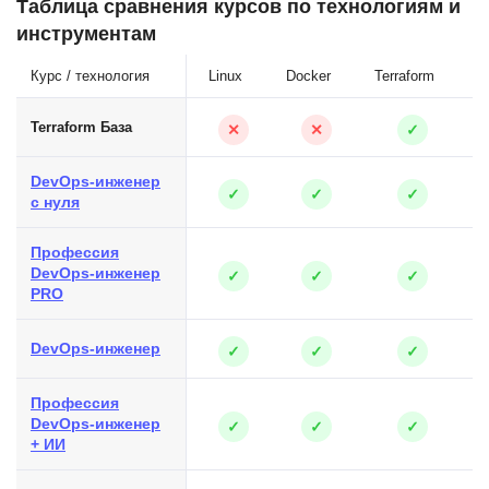
Таблица сравнения курсов по технологиям и
инструментам
Курс / технология
Linux
Docker
Terraform
G
Terraform База
✕
✕
✓
DevOps-инженер
✓
✓
✓
с нуля
Профессия
DevOps-инженер
✓
✓
✓
PRO
DevOps-инженер
✓
✓
✓
Профессия
DevOps-инженер
✓
✓
✓
+ ИИ