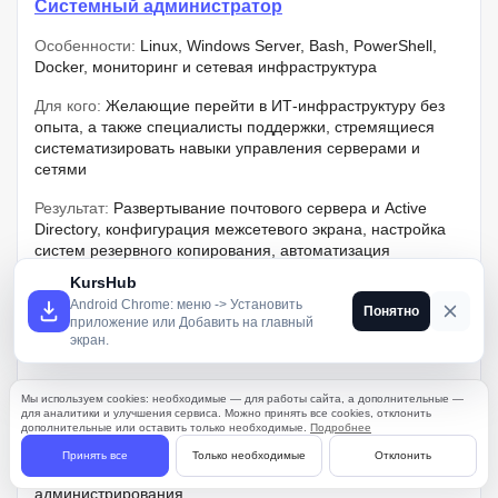
Системный администратор
Особенности:
Linux, Windows Server, Bash, PowerShell,
Docker, мониторинг и сетевая инфраструктура
Для кого:
Желающие перейти в ИТ-инфраструктуру без
опыта, а также специалисты поддержки, стремящиеся
систематизировать навыки управления серверами и
сетями
Результат:
Развертывание почтового сервера и Active
Directory, конфигурация межсетевого экрана, настройка
систем резервного копирования, автоматизация
обработки данных через скрипты
KursHub
Android Chrome: меню -> Установить
Важно знать:
Для выполнения практических заданий
Понятно
приложение или Добавить на главный
необходим компьютер с объемом оперативной памяти от
экран.
8 ГБ для развертывания виртуальных сред
Плюсы:
Применение связки Prometheus и Grafana для
Мы используем cookies: необходимые — для работы сайта, а дополнительные —
визуализации метрик в сочетании с навыками работы в
для аналитики и улучшения сервиса. Можно принять все cookies, отклонить
дополнительные или оставить только необходимые.
Подробнее
облачной среде Yandex Cloud
Принять все
Только необходимые
Отклонить
Что еще:
Базовая подготовка по стеку серверного
администрирования