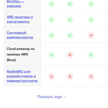
DevOps —
✓
✓
✓
инженер
SRE практики и
✓
✓
✓
инструменты
Системный
✓
✓
✕
администратор
Cloud-инженер на
примере AWS
✓
✕
✓
(База)
RabbitMQ для
разработчиков и
✕
✕
✕
администраторов
Показать еще