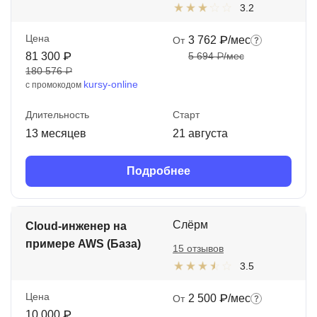
3.2
Цена
3 762 ₽/мес
От
81 300 ₽
5 694 ₽/мес
180 576 ₽
kursy-online
с промокодом
Длительность
Старт
13 месяцев
21 августа
Подробнее
Слёрм
Cloud-инженер на
примере AWS (База)
15 отзывов
3.5
Цена
2 500 ₽/мес
От
10 000 ₽