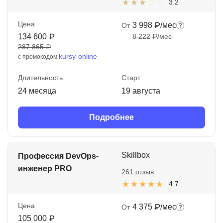
3.2
Цена
3 998 ₽/мес
От
134 600 ₽
8 222 ₽/мес
287 865 ₽
kursy-online
с промокодом
Длительность
Старт
24 месяца
19 августа
Подробнее
Skillbox
Профессия DevOps-
инженер PRO
261 отзыв
4.7
Цена
4 375 ₽/мес
От
105 000 ₽