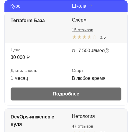
Курс
Школа
Иностранные языки
Soft Skills
Слёрм
Terraform База
15 отзывов
ДПО
3.5
Детям
Цена
7 500 ₽/мес
От
Акции и промокоды
30 000 ₽
Рейтинг онлайн-школ
Длительность
Старт
1 месяц
В любое время
Подробнее
Нетология
DevOps-инженер с
нуля
47 отзывов