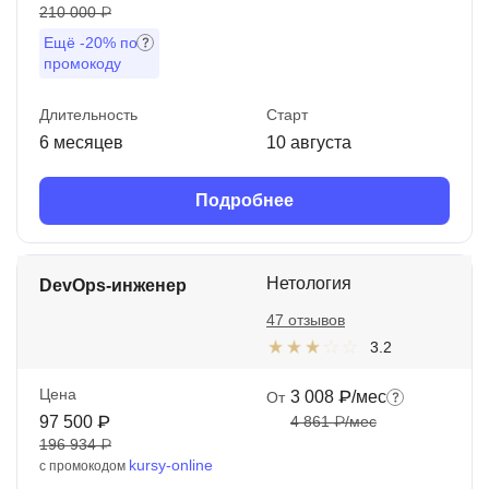
210 000 ₽
Ещё
-20%
по
промокоду
Длительность
Старт
6 месяцев
10 августа
Подробнее
Нетология
DevOps-инженер
47 отзывов
3.2
Цена
3 008 ₽/мес
От
97 500 ₽
4 861 ₽/мес
196 934 ₽
kursy-online
с промокодом