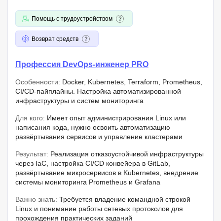
Помощь с трудоустройством
Возврат средств
Профессия DevOps-инженер PRO
Особенности:
Docker, Kubernetes, Terraform, Prometheus,
CI/CD-пайплайны. Настройка автоматизированной
инфраструктуры и систем мониторинга
Для кого:
Имеет опыт администрирования Linux или
написания кода, нужно освоить автоматизацию
развёртывания сервисов и управление кластерами
Результат:
Реализация отказоустойчивой инфраструктуры
через IaC, настройка CI/CD конвейера в GitLab,
развёртывание микросервисов в Kubernetes, внедрение
системы мониторинга Prometheus и Grafana
Важно знать:
Требуется владение командной строкой
Linux и понимание работы сетевых протоколов для
прохождения практических заданий