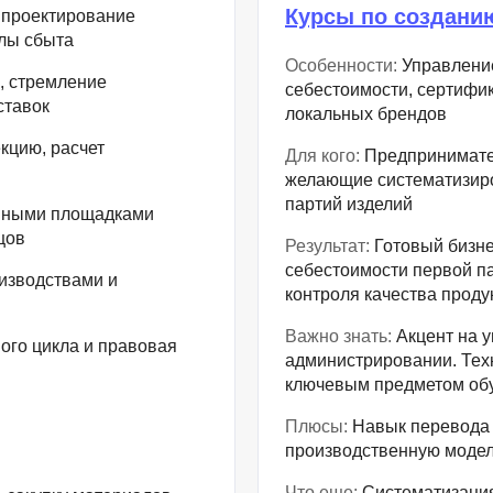
Курсы по создани
 проектирование
алы сбыта
Особенности:
Управление
, стремление
себестоимости, сертифи
ставок
локальных брендов
кцию, расчет
Для кого:
Предпринимател
желающие систематизиро
партий изделий
енными площадками
цов
Результат:
Готовый бизне
себестоимости первой па
изводствами и
контроля качества проду
Важно знать:
Акцент на у
ого цикла и правовая
администрировании. Тех
ключевым предметом об
Плюсы:
Навык перевода 
производственную моде
Что еще:
Систематизация