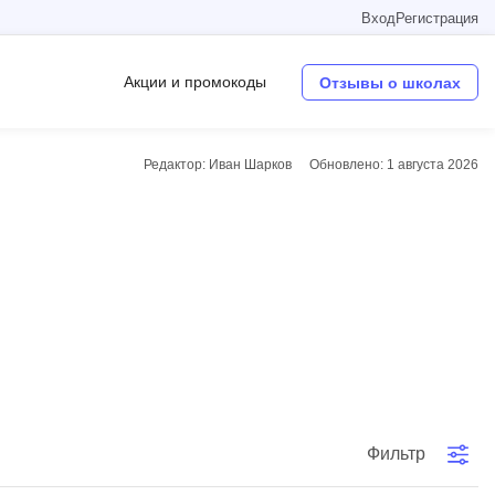
Вход
Регистрация
Акции и промокоды
Отзывы о школах
Редактор: Иван Шарков
Обновлено:
1 августа 2026
Операционные системы
W
Wordpress
Webflow
Webpack
O
Oracle SQL
Фильтр
OSINT
в
Objective-C