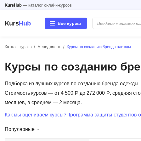
KursHub
— каталог онлайн-курсов
Kurs
Hub
Все курсы
Каталог курсов
Менеджмент
Курсы по созданию бренда одежды
Разработка
Курсы по созданию бр
Маркетинг
Дизайн
Подборка из лучших курсов по созданию бренда одежды
Стоимость курсов — от 4 500 ₽ до 272 000 ₽, средняя сто
Аналитика
месяцев, в среднем — 2 месяца.
Как мы оцениваем курсы?
Программа защиты студентов о
Менеджмент
Популярные
Иностранные языки