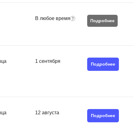
MATLAB
ony
MS SQL
В любое время
Подробнее
C
Cisco
CI/CD
яца
1 сентября
CentOS
Подробнее
ClickHouse
П
ка
Пентест
Промпт инжиниринг
de
яца
12 августа
Подробнее
Программная инженерия
Парсинг