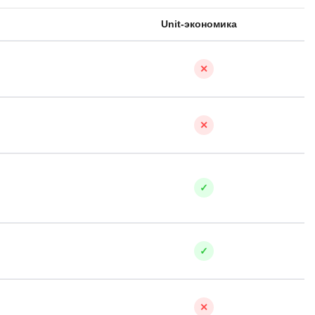
SRE
Unit-экономика
Selenium
тестирования
Solidity
уктуры данных
✕
Н
ние Windows
Нагрузочное тестирование
✕
Д
ние PostgreSQL
Дизайнер верстальщик
✓
Х
Хранилища данных
E
✓
Elasticsearch
отка
Q
✕