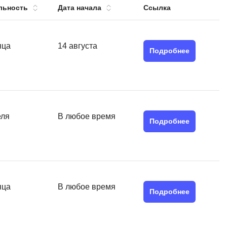
льность
Дата начала
Ссылка
тов
OpenStack
р
OpenCart
нет магазина
яца
14 августа
Подробнее
Z
стрирование
Zabbix
H
tJS
Hadoop
еля
В любое время
go
Подробнее
M
js
MS Access
ng
MongoDB
lar
MySQL
яца
В любое время
el
Подробнее
Microsoft Azure
er
MODX
s