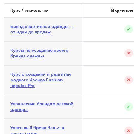
Курс / технология
Маркетпл
Бренд спортивной одежды —
✓
от идеи до продаж
Курсы по созданию своего
✕
бренда одежды
Курс о создании и развитии
модного бренда Fashion
✕
Impulse Pro
Управление брендом детской
✓
одежды
Успешный бренд белья и
✕
купальников