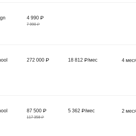
Фреймворк Symf
ASP.NET
ign
4 990 ₽
Ansible
T
7 990 ₽
Arduino
TypeScript
Android Studio
Tilda
Active Directory
Terraform
hool
272 000 ₽
18 812 ₽/мес
4 мес
Apache Airflow
Three.js
Asterisk
V
API
VR/AR-разработ
Р
VMware
Разработка мобильных
Visual Studio Co
hool
87 500 ₽
5 362 ₽/мес
2 мес
приложений
117 358 ₽
R
Разработка игр
Rust
Разработка игр на Unity