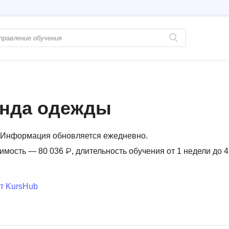
Популярные
PostgreSQL
Python-разработка
Pascal
енда одежды
Java-разработка
Postman
QA-тестирование
Perl
. Информация обновляется ежедневно.
Информационная безопасность
Powershell
имость — 80 036 ₽, длительность обучения от 1 недели до 4
Разработка на языке C#
PyQt
Системное администрирование
Prometheus
т KursHub
Golang-разработка
С
В
Создание сайто