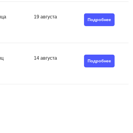
Я
Язык SQL
яца
19 августа
Подробнее
К
Кибербезопасность
Компьютерное зрение
Компьютерные сети
яц
14 августа
Подробнее
G
Groovy
GitLab
Godot
 архитектура
S
Scala
р