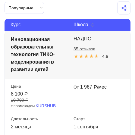
Иностранные языки
Популярные
Soft Skills
Курс
Школа
ДПО
НАДПО
Инновационная
Детям
образовательная
35 отзывов
технология ТИКО-
Акции и промокоды
4.6
моделирования в
Рейтинг онлайн-школ
развитии детей
Цена
1 967 ₽/мес
От
8 100 ₽
10 700 ₽
KURSHUB
с промокодом
Длительность
Старт
2 месяца
1 сентября