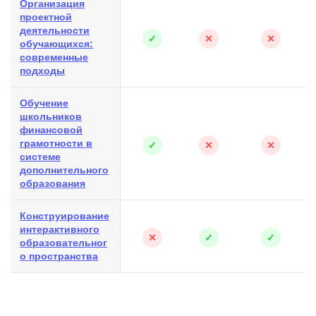
Организация
проектной
деятельности
✓
✕
✕
обучающихся:
современные
подходы
Обучение
школьников
финансовой
грамотности в
✓
✕
✕
системе
дополнительного
образования
Конструирование
интерактивного
✕
✓
✓
образовательног
о пространства