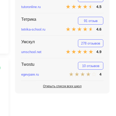
MATLAB
ony
4.5
tutoronline.ru
MS SQL
Тетрика
91 отзыв
C
4.6
tetrika-school.ru
Cisco
Умскул
CI/CD
278 отзывов
2
4.9
umschool.net
CentOS
ClickHouse
Twostu
10 отзывов
П
ка
4
egevpare.ru
Пентест
Открыть список всех школ
Промпт инжиниринг
de
Программная инженерия
Парсинг