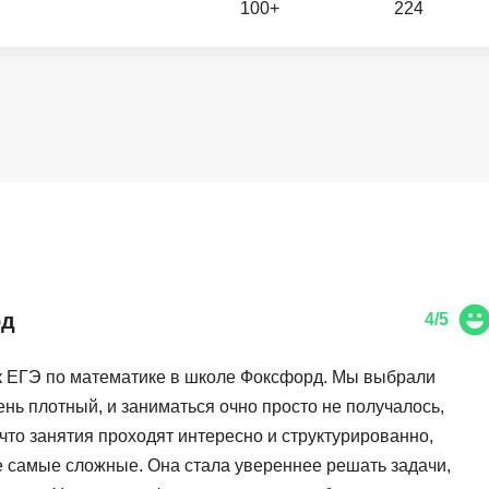
100+
224
Вайб кодинг
Создание чат-бо
Веб-разработка
Сетевой инжене
Верстка на HTML и CSS
Создание интер
Сетевое админи
J
JavaScript-разработка
Ф
Jira
Фреймворк Reac
jQuery
Фреймворк Djan
Jenkins
Фреймворк Node.
рд
4/5
Joomla
Фреймворк Spri
Java Spring Boot
Фреймворк Angu
 к ЕГЭ по математике в школе Фоксфорд. Мы выбрали
Фреймворк Larav
ень плотный, и заниматься очно просто не получалось,
A
 что занятия проходят интересно и структурированно,
Фреймворк Flutt
Android-разработка
е самые сложные. Она стала увереннее решать задачи,
Фреймворк Vue.j
Apache Kafka