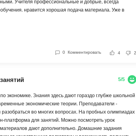
ными. Учителя профессиональные и добрые, всегда
Фреймворк Symf
е обучения. нравится хорошая подача материала. Уже в
ASP.NET
темы, которые никто до этого не мог объяснить, особенно
Ansible
T
ко. Понравился сервис: можно в любой момент посмотреть
Arduino
TypeScript
писи — это крайне удобно. Мы взяли пакет занятий, и
Android Studio
Tilda
озволяет поддерживать хороший темп. Служба поддержки
никаких проблем с организацией нет. Подача материала на
Active Directory
Terraform
0
Комментировать
4
 реальных задач. Конечно как и везде нашлись небольшие
Apache Airflow
Three.js
преподавателем в реальном времени. Иногда чувствуется
Asterisk
занятиях. В принципе подготовка идёт на ура, ребенок
V
занятий
5/5
API
ода обучения, могу рекомендовать школу Фоксфорд
VR/AR-разработ
 ЕГЭ по доступной цене.
 по экономике. Знания здесь дают гораздо глубже школьной
Р
VMware
временные экономические теории. Преподаватели -
Разработка мобильных
Visual Studio Co
 разобраться во многих вопросах. На пробных олимпиадах
приложений
йн-платформа для занятий. Можно посмотреть урок
R
Разработка игр
ых материалов дают дополнительно. Домашние задания
Rust
Разработка игр на Unity