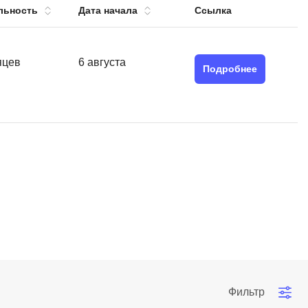
льность
Дата начала
Ссылка
тов
OpenStack
р
OpenCart
нет магазина
яцев
6 августа
Подробнее
Z
стрирование
Zabbix
H
tJS
Hadoop
go
M
js
MS Access
ng
MongoDB
lar
MySQL
el
Microsoft Azure
er
Фильтр
MODX
s