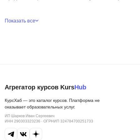
Показать все
Агрегатор курсов Kurs
Hub
КурсХаб — это каталог курсов. Платформа не
оказывает образовательных услуг.
ИП Шарков Иван Сергеевич
ИНН 290303323236 · ОГРНИП 324784700251733