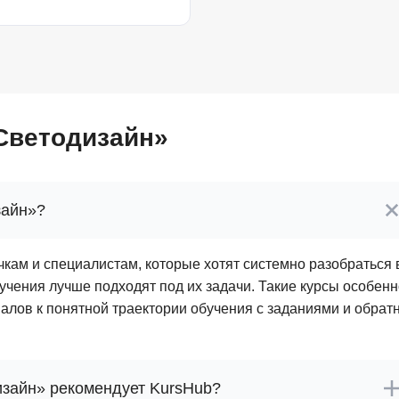
Frontend-разработка
А
FullStack-разработка
Автоматизация 
Flask
Алгоритмы и стр
FastAPI
Администрирова
Светодизайн»
D
Архитектор ПО
DevOps
Администрирова
Docker
зайн»?
Б
Dart
Белый хакер
Drupal
кам и специалистам, которые хотят системно разобраться 
Базы данных
бучения лучше подходят под их задачи. Такие курсы особен
DataLens
Блокчейн
алов к понятной траектории обучения с заданиями и обрат
Delphi
N
B
No-Code разраб
Backend разработка
зайн» рекомендует KursHub?