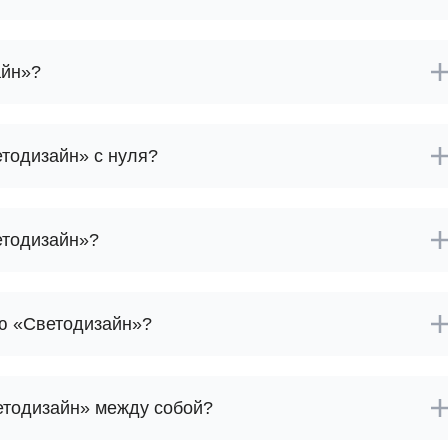
NestJS
Bootstrap
Nginx
Bash
айн»?
Nuxt.js
Bubble
NoSQL
0 ... 9
У
тодизайн» с нуля?
1C программирование
Управление разр
1С Битрикс
Управление дро
1С Администрирование
етодизайн»?
О
P
ООП
PHP-разработка
ию «Светодизайн»?
етодизайн» между собой?