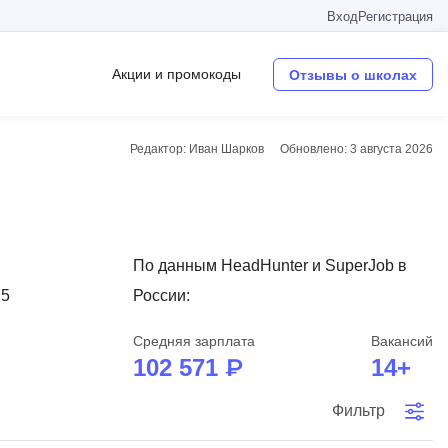
Вход
Регистрация
Акции и промокоды
Отзывы о школах
Редактор: Иван Шарков
Обновлено:
3 августа 2026
Операционные системы
W
Wordpress
По данным HeadHunter и SuperJob в
Webflow
 5
России:
Webpack
Средняя зарплата
Вакансий
O
102 571 ₽
14+
Oracle SQL
Фильтр
OSINT
в
Objective-C