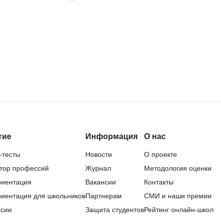
тие
Информация
О нас
-тесты
Новости
О проекте
тор профессий
Журнал
Методология оценки
иентация
Вакансии
Контакты
иентация для школьников
Партнерам
СМИ и наши премии
сии
Защита студентов
Рейтинг онлайн-школ