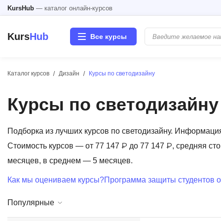
KursHub
— каталог онлайн-курсов
Kurs
Hub
Все курсы
Каталог курсов
Дизайн
Курсы по светодизайну
Разработка
Курсы по светодизайну
Маркетинг
Дизайн
Подборка из лучших курсов по светодизайну. Информаци
Стоимость курсов — от 77 147 ₽ до 77 147 ₽, средняя ст
Аналитика
месяцев, в среднем — 5 месяцев.
Как мы оцениваем курсы?
Программа защиты студентов о
Менеджмент
Популярные
Иностранные языки