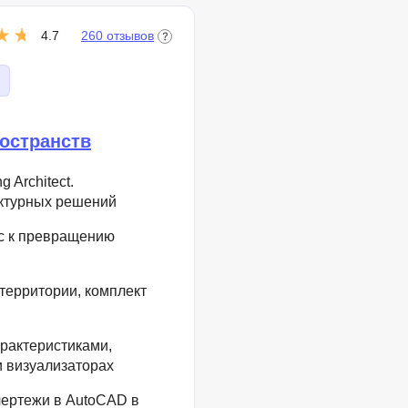
Фреймворк Symf
ASP.NET
4.7
260 отзывов
Ansible
T
Arduino
TypeScript
Android Studio
Tilda
остранств
Active Directory
Terraform
 Architect.
Apache Airflow
Three.js
ектурных решений
Asterisk
V
ес к превращению
API
VR/AR-разработ
Р
VMware
территории, комплект
Разработка мобильных
Visual Studio Co
приложений
рактеристиками,
R
и визуализаторах
Разработка игр
Rust
чертежи в AutoCAD в
Разработка игр на Unity