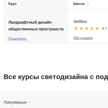
Курс
Школа
Soft Skills
ДПО
Skillbox
Ландшафтный дизайн
4.7
общественных пространств
Детям
260 отзывов
Подробнее
Все курсы светодизайна с п
Популярные