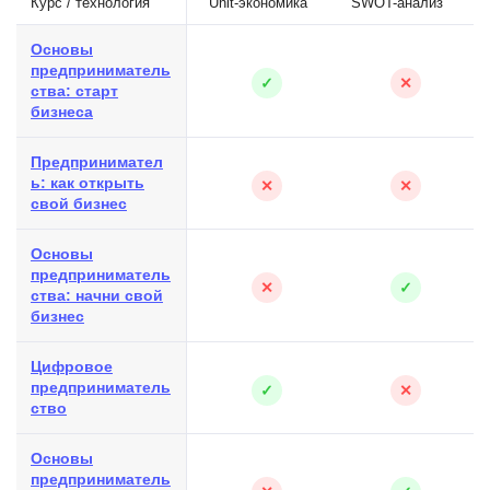
Курс / технология
Unit-экономика
SWOT-анализ
Основы
предприниматель
✓
✕
ства: старт
бизнеса
Предпринимател
ь: как открыть
✕
✕
свой бизнес
Основы
предприниматель
✕
✓
ства: начни свой
бизнес
Цифровое
предприниматель
✓
✕
ство
Основы
предприниматель