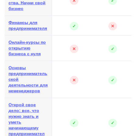
✕
✓
ства. Начни свой
бизнес
Финансы для
✓
✕
предпринимателя
Онлайн-курсы по
открытию
✕
✓
бизнеса с нуля
Основы
предприниматель
ской
✕
✓
деятельности для
неменеджеров
Открой свое
дело: все, что
нужно знать и
уметь
✓
✓
начинающему
предпринимател