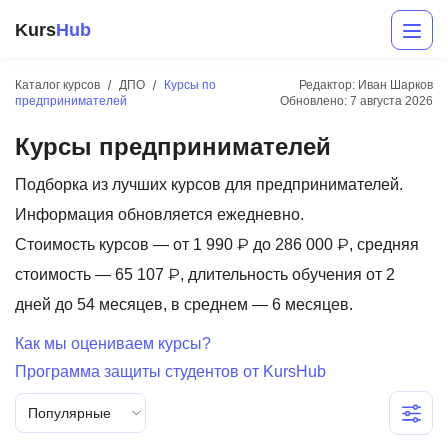
Kurs
Hub
Каталог курсов
ДПО
Курсы по
Редактор: Иван Шарков
предпринимателей
Обновлено:
7 августа 2026
Курсы предпринимателей
Подборка из лучших курсов для предпринимателей.
Информация обновляется ежедневно.
Стоимость курсов — от 1 990 ₽ до 286 000 ₽, средняя
Разработка
стоимость — 65 107 ₽, длительность обучения от 2
дней до 54 месяцев, в среднем — 6 месяцев.
Маркетинг
Как мы оцениваем курсы?
Дизайн
Программа защиты студентов от KursHub
Аналитика
Популярные
Менеджмент