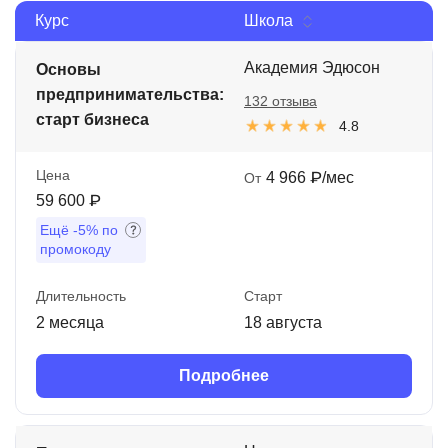
Курс
Школа
Иностранные языки
Soft Skills
Академия Эдюсон
Основы
предпринимательства:
132 отзыва
ДПО
старт бизнеса
4.8
Детям
Цена
4 966 ₽/мес
От
Акции и промокоды
59 600 ₽
Рейтинг онлайн-школ
Ещё
-5%
по
промокоду
Длительность
Старт
2 месяца
18 августа
Подробнее