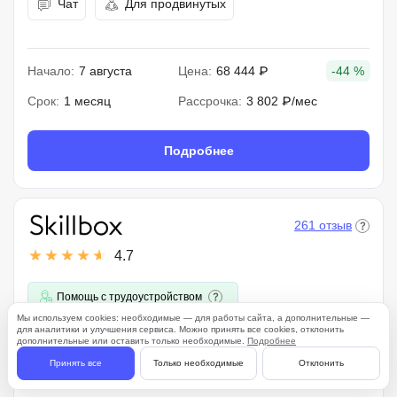
Чат
Для продвинутых
Начало:
7 августа
Цена:
68 444 ₽
-44 %
Срок:
1 месяц
Рассрочка:
3 802 ₽/мес
Подробнее
261 отзыв
4.7
Помощь с трудоустройством
Мы используем cookies: необходимые — для работы сайта, а дополнительные —
для аналитики и улучшения сервиса. Можно принять все cookies, отклонить
Возврат средств
дополнительные или оставить только необходимые.
Подробнее
Принять все
Только необходимые
Отклонить
Финансы для предпринимателя