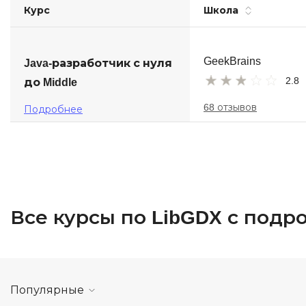
Курс
Школа
Soft Skills
ДПО
GeekBrains
Java-разработчик с нуля
2.8
до Middle
Детям
68 отзывов
Подробнее
Все курсы по LibGDX с под
Популярные