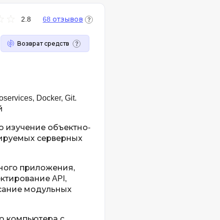
Android-разработка
Фреймворк Vue
2.8
68 отзывов
Apache Kafka
Фреймворк Sy
ASP.NET
Возврат средств
T
Ansible
TypeScript
Arduino
Tilda
Android Studio
services, Docker, Git.
Terraform
Active Directory
й
Three.js
Apache Airflow
о изучение объектно-
ируемых серверных
Asterisk
V
API
VR/AR-разрабо
ного приложения,
VMware
Р
ктирование API,
сание модульных
Visual Studio Co
Разработка мобильных
приложений
R
о компьютера с