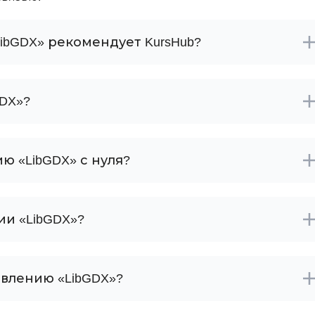
N
Backend разработка
No-Code разра
ibGDX» рекомендует KursHub?
Bootstrap
NestJS
Bash
Nginx
Bubble
GDX»?
Nuxt.js
0 ... 9
NoSQL
1C программирование
ю «LibGDX» с нуля?
У
1С Битрикс
Управление ра
1С Администрирование
Управление д
ии «LibGDX»?
P
О
авлению «LibGDX»?