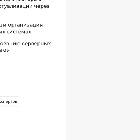
Разработка игр
Rust
ртуализации через
Разработка игр на Unity
Ruby
Разработка на языке C и C++
 и организация
RabbitMQ
ых системах
Разработка на Kotlin
React Native
Разработка игр на Unreal Engine
рованию серверных
ными
L
Работа с GIT
Linux
Разработка на языке Swift
LibGDX
Реверс инжиниринг
K
Робототехника для взрослых
Kubernetes
Ручное тестирование
кспертов
М
I
Микросервисн
iOS разработка
IoT
Т