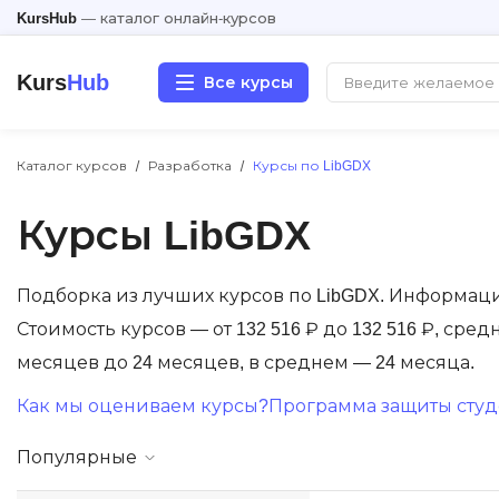
KursHub
— каталог онлайн-курсов
Kurs
Hub
Все курсы
Каталог курсов
Разработка
Курсы по LibGDX
Разработка
Курсы LibGDX
Маркетинг
Дизайн
Подборка из лучших курсов по LibGDX. Информац
Стоимость курсов — от 132 516 ₽ до 132 516 ₽, сред
Аналитика
месяцев до 24 месяцев, в среднем — 24 месяца.
Как мы оцениваем курсы?
Программа защиты студе
Менеджмент
Популярные
Иностранные языки