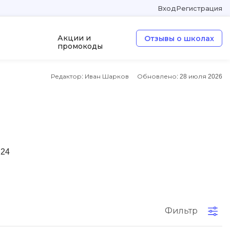
Вход
Регистрация
Акции и
Отзывы о школах
промокоды
Редактор: Иван Шарков
Обновлено:
28 июля 2026
а
ООП
Операционные системы
W
Wordpress
 24
Webflow
Webpack
O
Фильтр
Oracle SQL
OSINT