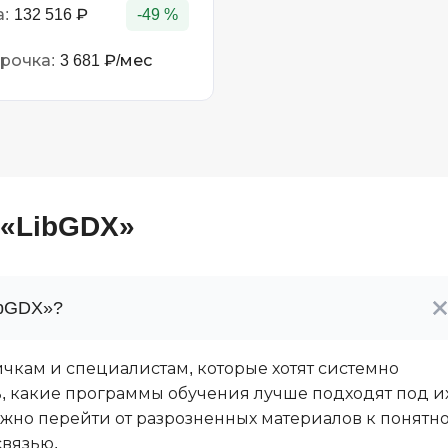
:
132 516 ₽
-49 %
Тестирование
F
Frontend-разработка
А
рочка:
3 681 ₽/мес
FullStack-разработка
Автоматизаци
Flask
Алгоритмы и 
данных
FastAPI
Администриро
D
Архитектор П
 «LibGDX»
DevOps
Администрир
Docker
PostgreSQL
Dart
bGDX»?
Б
Drupal
Белый хакер
DataLens
чкам и специалистам, которые хотят системно
Базы данных
ть, какие программы обучения лучше подходят под и
Delphi
ужно перейти от разрозненных материалов к понятн
Блокчейн
связью.
B