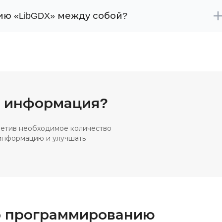
ию «LibGDX» между собой?
а информация?
тметив необходимое количество
 информацию и улучшать
по программированию