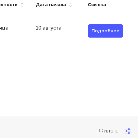
ьность
Дата начала
Ссылка
тов
Objective-C
ботов
OpenStack
нер
яца
10 августа
OpenCart
Подробнее
ернет магазина
Z
нистрирование
Zabbix
H
actJS
Hadoop
ango
M
e.js
MS Access
ing
MongoDB
ular
MySQL
avel
Фильтр
Microsoft Azure
ter