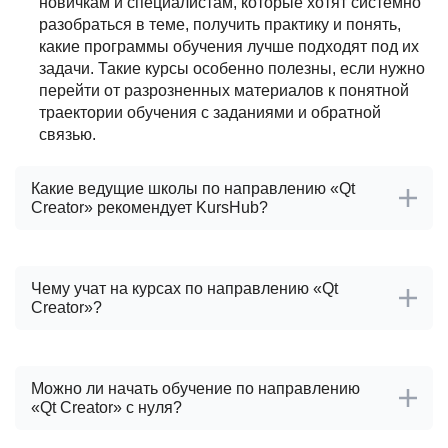
новичкам и специалистам, которые хотят системно
разобраться в теме, получить практику и понять,
какие программы обучения лучше подходят под их
задачи. Такие курсы особенно полезны, если нужно
перейти от разрозненных материалов к понятной
траектории обучения с заданиями и обратной
связью.
Какие ведущие школы по направлению «Qt
Creator» рекомендует KursHub?
После проверки школ по направлению «Qt Creator»
KursHub выделяет ведущие проверенные школы:
Чему учат на курсах по направлению «Qt
Creator»?
Яндекс Практикум
Специалист.ру
На курсах по направлению «Qt Creator» обычно
При выборе учитываются релевантность программ,
разбирают базовые понятия, практические задачи и
Можно ли начать обучение по направлению
практические задания, формат обратной связи,
инструменты, которые нужны для самостоятельной
«Qt Creator» с нуля?
специализация школы, примеры работ и отзывы
работы.
учеников.
Разработчик C++