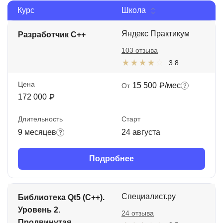
Курс
Школа
Иностранные языки
Soft Skills
Яндекс Практикум
Разработчик C++
103 отзыва
ДПО
3.8
Детям
Цена
15 500 ₽/мес
От
Акции и промокоды
172 000 ₽
Рейтинг онлайн-школ
Длительность
Старт
9 месяцев
24 августа
Подробнее
Специалист.ру
Библиотека Qt5 (С++).
Уровень 2.
24 отзыва
Продвинутая