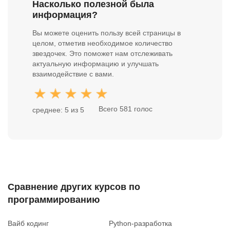
обратной связи;
Насколько полезной была
есть ли итоговый проект или набор практических
сравните, какие результаты обучения показывает
информация?
кейсов;
школа на примерах работ.
насколько свежими выглядят материалы и примеры
Вы можете оценить пользу всей страницы в
в программе;
целом, отметив необходимое количество
что пишут ученики о понятности объяснений и
звездочек. Это поможет нам отслеживать
пользе практики.
актуальную информацию и улучшать
взаимодействие с вами.
Всего 581 голос
среднее: 5 из 5
Сравнение других курсов по
программированию
Вайб кодинг
Python-разработка