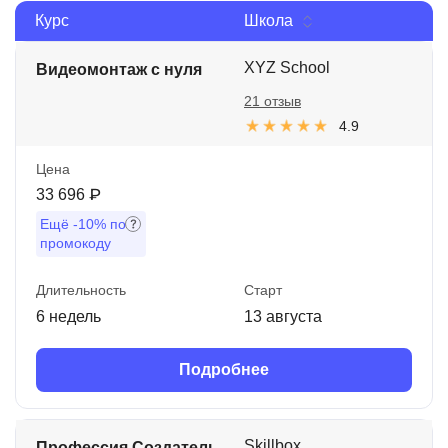
Курс
Школа
Иностранные языки
Soft Skills
XYZ School
Видеомонтаж с нуля
21 отзыв
ДПО
4.9
Детям
Цена
Акции и промокоды
33 696 ₽
Ещё
-10%
по
Рейтинг онлайн-школ
промокоду
Длительность
Старт
6 недель
13 августа
Подробнее
Skillbox
Профессия Создатель