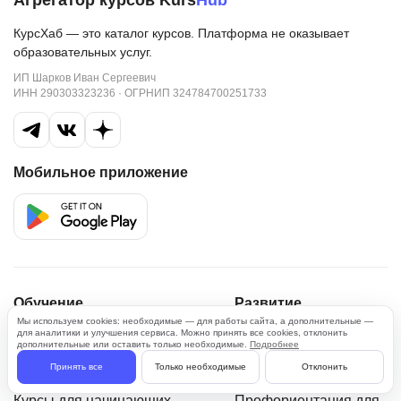
Агрегатор курсов Kurs
Hub
КурсХаб — это каталог курсов. Платформа не оказывает
образовательных услуг.
ИП Шарков Иван Сергеевич
ИНН 290303323236 · ОГРНИП 324784700251733
Мобильное приложение
Обучение
Развитие
Мы используем cookies: необходимые — для работы сайта, а дополнительные —
Популярные курсы
Онлайн-тесты
для аналитики и улучшения сервиса. Можно принять все cookies, отклонить
дополнительные или оставить только необходимые.
Подробнее
Курсы с сертификатом
Симулятор профессий
Принять все
Только необходимые
Отклонить
Курсы с трудоустройством
Профориентация
Курсы для начинающих
Профориентация для