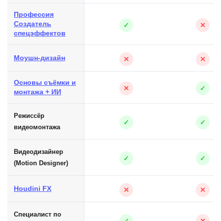
Профессия
Создатель
✓
✕
спецэффектов
Моушн-дизайн
✕
✕
Основы съёмки и
✕
✓
монтажа + ИИ
Режиссёр
✓
✓
видеомонтажа
Видеодизайнер
✓
✓
(Motion Designer)
Houdini FX
✕
✕
Специалист по