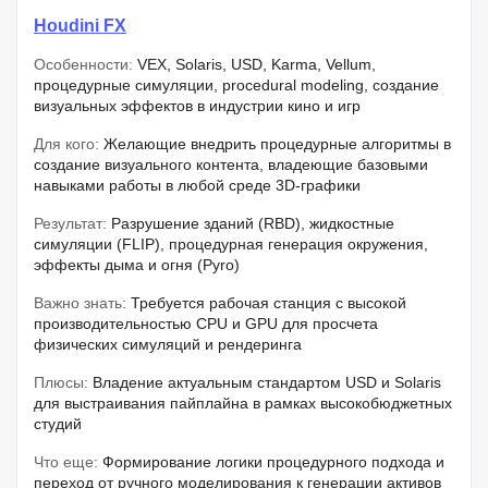
Houdini FX
Особенности:
VEX, Solaris, USD, Karma, Vellum,
процедурные симуляции, procedural modeling, создание
визуальных эффектов в индустрии кино и игр
Для кого:
Желающие внедрить процедурные алгоритмы в
создание визуального контента, владеющие базовыми
навыками работы в любой среде 3D-графики
Результат:
Разрушение зданий (RBD), жидкостные
симуляции (FLIP), процедурная генерация окружения,
эффекты дыма и огня (Pyro)
Важно знать:
Требуется рабочая станция с высокой
производительностью CPU и GPU для просчета
физических симуляций и рендеринга
Плюсы:
Владение актуальным стандартом USD и Solaris
для выстраивания пайплайна в рамках высокобюджетных
студий
Что еще:
Формирование логики процедурного подхода и
переход от ручного моделирования к генерации активов