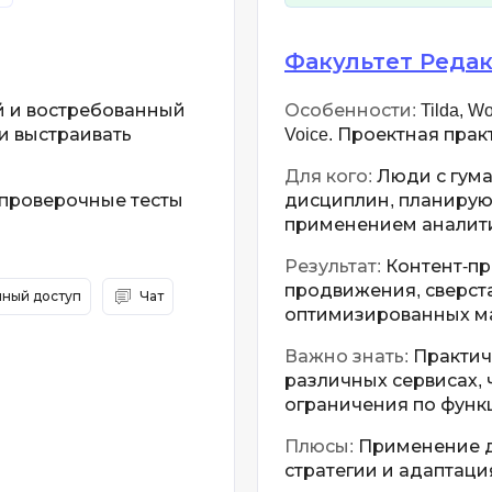
Факультет Редак
й и востребованный
Особенности:
Tilda, W
и выстраивать
Voice. Проектная прак
Для кого:
Люди с гум
 проверочные тесты
дисциплин, планирую
применением аналит
Результат:
Контент-пр
продвижения, сверст
ный доступ
Чат
оптимизированных м
Важно знать:
Практиче
различных сервисах, 
ограничения по функ
Плюсы:
Применение д
стратегии и адаптаци