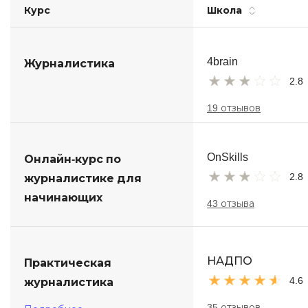
Курс
Школа
Soft Skills
ДПО
4brain
Журналистика
2.8
Детям
19 отзывов
OnSkills
Онлайн-курс по
2.8
журналистике для
начинающих
43 отзыва
НАДПО
Практическая
4.6
журналистика
35 отзывов