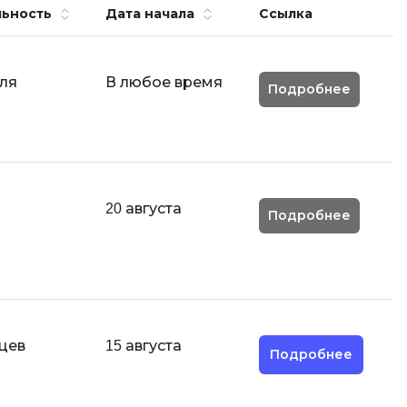
ьность
Дата начала
Ссылка
тов
Objective-C
ботов
OpenStack
нер
ля
В любое время
Подробнее
OpenCart
ернет магазина
Z
нистрирование
Zabbix
H
20 августа
actJS
Подробнее
Hadoop
ango
M
e.js
MS Access
ing
MongoDB
ular
цев
15 августа
Подробнее
MySQL
avel
Microsoft Azure
ter