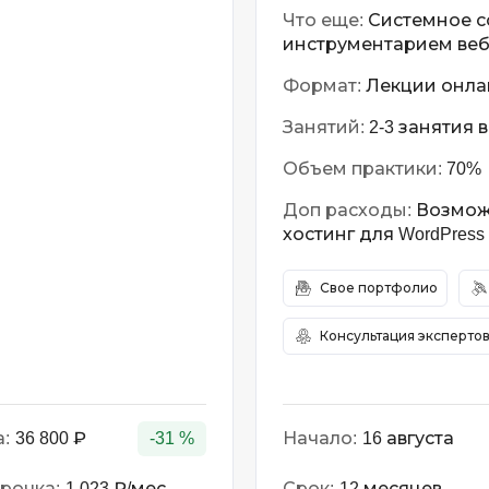
Что еще:
Системное со
инструментарием веб
Формат:
Лекции онлай
Занятий:
2-3 занятия 
Объем практики:
70%
Доп расходы:
Возможн
хостинг для WordPres
Свое портфолио
Консультация эксперто
:
36 800 ₽
-31 %
Начало:
16 августа
рочка:
1 023 ₽/мес
Срок:
12 месяцев