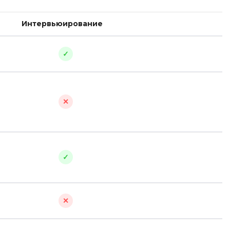
Scala
 игр
SRE
Интервьюирование
Selenium
я тестирования
Solidity
✓
структуры
Н
Нагрузочное тестирование
вание Windows
✕
О
Д
ование
Дизайнер верстальщик
Х
✓
Хранилища данных
E
✕
Elasticsearch