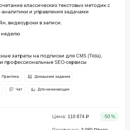
четание классических текстовых методик с
-аналитики и управления задачами
н, видеоуроки в записи.
в неделю
ые затраты на подписки для CMS (Tilda),
s и профессиональные SEO-сервисы
Практика
Домашние задания
в
Чат
Для начинающих
Цена:
110 874 ₽
-50 %
Рассрочка:
3 080 ₽/мес