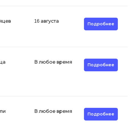
MODX
.js
MATLAB
mfony
яцев
16 августа
Подробнее
MS SQL
C
Cisco
CI/CD
ца
В любое время
Подробнее
CentOS
ClickHouse
П
тка
Пентест
ели
В любое время
Промпт инжиниринг
de
Подробнее
Программная инженерия