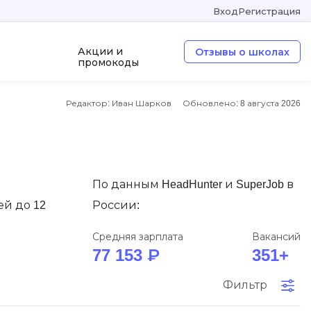
Вход
Регистрация
Акции и
Отзывы о школах
промокоды
Редактор: Иван Шарков
Обновлено:
8 августа 2026
а
ООП
Операционные системы
W
По данным HeadHunter и SuperJob в
Wordpress
ей до 12
России:
Webflow
Webpack
Средняя зарплата
Вакансий
77 153 ₽
351+
O
Фильтр
Oracle SQL
OSINT