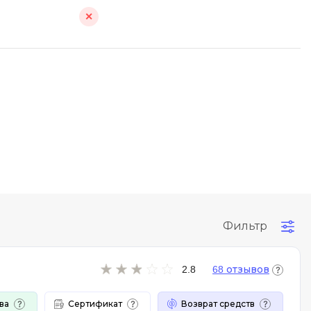
Q
✕
QGIS
ботка
Qt Creator
X
XML
U
UML
зработкой и IT
Y
ронами
Yandex Cloud
Фильтр
2.8
68 отзывов
ва
Сертификат
Возврат средств