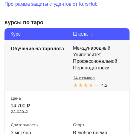
Программа защиты студентов от KursHub
Иностранные языки
Soft Skills
Курсы по таро
ДПО
Курс
Школа
Детям
Международный
Обучение на таролога
Университет
Акции и промокоды
Профессиональной
Рейтинг онлайн-школ
Переподготовки
14 отзывов
4.2
Цена
14 700 ₽
22 620 ₽
Длительность
Старт
3 месяца
В любое время