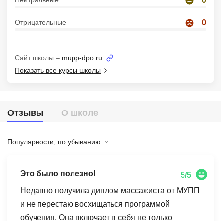
Нейтральные
0
Иностранные языки
Отрицательные
0
Soft Skills
ДПО
Сайт школы –
mupp-dpo.ru
Показать все курсы школы
Детям
Акции и промокоды
Рейтинг онлайн-школ
Отзывы
О школе
Популярности, по убыванию
Это было полезно!
5/5
Недавно получила диплом массажиста от МУПП
и не перестаю восхищаться программой
обучения. Она включает в себя не только