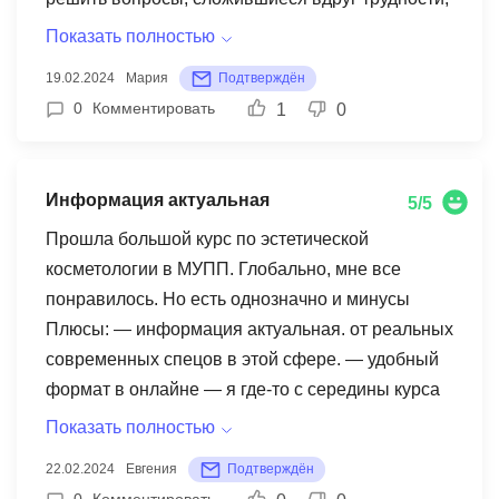
а также идут навстречу всем начинающим). Уже
Показать полностью
работаю по новому диплому, как и ожидала,
19.02.2024
Мария
Подтверждён
меня приняли в новый салон. По сертификату
0
Комментировать
1
0
учусь на массаж как закончу курс, напишу
второй отзыв или дополню этот, если получится
Информация актуальная
5/5
Прошла большой курс по эстетической
косметологии в МУПП. Глобально, мне все
понравилось. Но есть однозначно и минусы
Плюсы: — информация актуальная. от реальных
современных спецов в этой сфере. — удобный
формат в онлайне — я где-то с середины курса
уже начала брать заказы, на просты процедуры.
Показать полностью
Но сейчас уже с дипломом, процедур и клиентов
22.02.2024
Евгения
Подтверждён
стало больше. Минусы — вас никто не будет
0
Комментировать