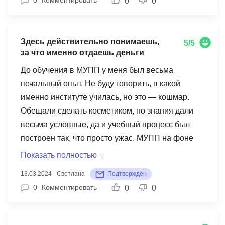
0
0
пинать, что вот на этой недели вы должны
успеть сделать одно, а на следующей уже другой
блок изучать, как было бы на офлайн курсам. Тут
Здесь действительно понимаешь,
5/5
вы блоки проходите в своем режиме. — когда
за что именно отдаешь деньги
только выбирала курс и оставила номер
До обучения в МУПП у меня был весьма
телефона, стали активно их менеджеры по
печальный опыт. Не буду говорить, в какой
продажам названивать. Они довольно
именно институте училась, но это — кошмар.
настойчивы, но зато они все объяснят и
Обещали сделать косметиком, но знания дали
расскажут.
весьма условные, да и учебный процесс был
построен так, что просто ужас. МУПП на фоне
этого — настоящий эталон профессионализма и
Показать полностью
качества. Здесь действительно понимаешь, за
13.03.2024
Светлана
Подтверждён
что именно отдаешь деньги. Отдельную
0
Комментировать
0
0
благодарность хочу выразить менеджеру по
имени Виктор. Человек заслуженно занимает
свое место, очень терпелив и профессионален,