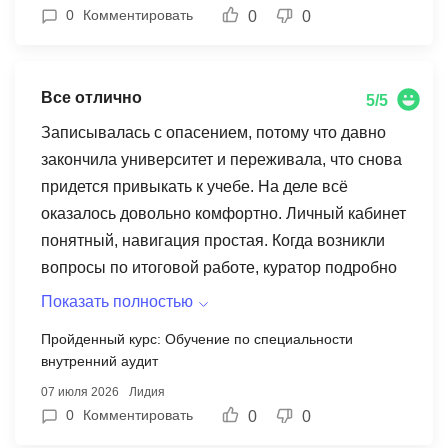
работает стабильно, материалы открывались
0
Комментировать
0
0
даже с телефона. Было удобно проходить темы
по дороге домой и в командировках. Финальные
документы пришли без задержек. Сейчас уже
Все отлично
5/5
работаю по новой специальности и считаю, что
Записывалась с опасением, потому что давно
решение было правильным.
закончила университет и переживала, что снова
придется привыкать к учебе. На деле всё
оказалось довольно комфортно. Личный кабинет
понятный, навигация простая. Когда возникли
вопросы по итоговой работе, куратор подробно
объяснил, что именно требуется. Отдельный
Показать полностью
плюс за то, что не было навязчивых звонков на
Пройденный курс: Обучение по специальности
протяжении обучения. Сосредоточилась на
внутренний аудит
материалах и спокойно дошла до завершения
07 июля 2026
Лидия
программы. Теперь уже присматриваю для себя
0
Комментировать
0
0
ещё одно направление.