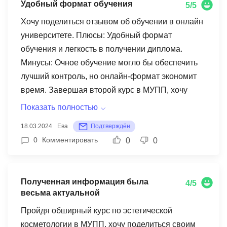
Удобный формат обучения
5/5
все грамотно делает, объясняет и помогает.
Преподавательский состав тут под стать
Хочу поделиться отзывом об обучении в онлайн
операторам — настоящие специалисты!
университете. Плюсы: Удобный формат
обучения и легкость в получении диплома.
Минусы: Очное обучение могло бы обеспечить
лучший контроль, но онлайн-формат экономит
время. Завершая второй курс в МУПП, хочу
отметить высокое качество учебных материалов
Показать полностью
и гибкий подход. Для более глубокого
18.03.2024
Ева
Подтверждён
понимания предмета всегда можно обратиться к
0
Комментировать
0
0
дополнительным источникам.
Полученная информация была
4/5
весьма актуальной
Пройдя обширный курс по эстетической
косметологии в МУПП, хочу поделиться своим