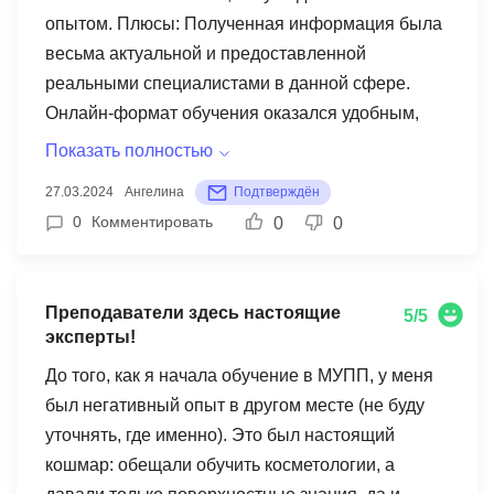
опытом. Плюсы: Полученная информация была
весьма актуальной и предоставленной
реальными специалистами в данной сфере.
Онлайн-формат обучения оказался удобным,
позволив мне начать выполнять заказы уже с
Показать полностью
середины курса. С момента получения диплома
27.03.2024
Ангелина
Подтверждён
увеличилось количество процедур и клиентов.
0
Комментировать
0
0
Минусы: Отсутствие жесткого графика обучения,
как в офлайн-курсах. Активность менеджеров
при выборе курса, но они грамотно разъясняли
Преподаватели здесь настоящие
5/5
все детали.
эксперты!
До того, как я начала обучение в МУПП, у меня
был негативный опыт в другом месте (не буду
уточнять, где именно). Это был настоящий
кошмар: обещали обучить косметологии, а