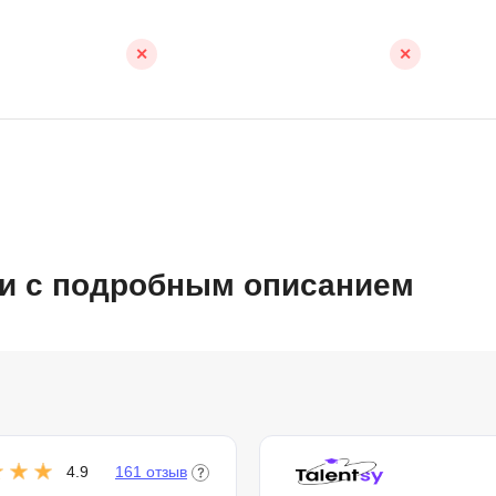
✕
✕
ии с подробным описанием
4.9
161 отзыв