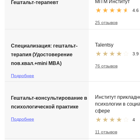
MITM Институт
Гештальт-терапевт
4.6
25 отзывов
Talentsy
Специализация: гештальт-
3.9
терапия (Удостоверение
пов.квал.+mini MBA)
76 отзывов
Подробнее
Институт прикладн
Гештальт-консультирование в
психологии в соци
психологической практике
сфере
Подробнее
4
11 отзывов