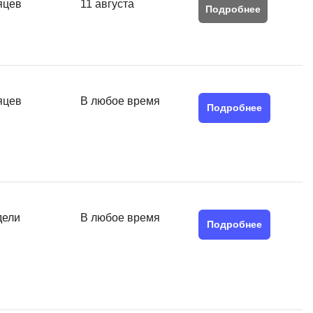
яцев
11 августа
Я
Подробнее
Язык SQL
К
Кибербезопасность
яцев
В любое время
Подробнее
Компьютерное зрение
Компьютерные сети
G
Groovy
GitLab
дели
В любое время
Подробнее
Godot
 архитектура
S
Scala
р