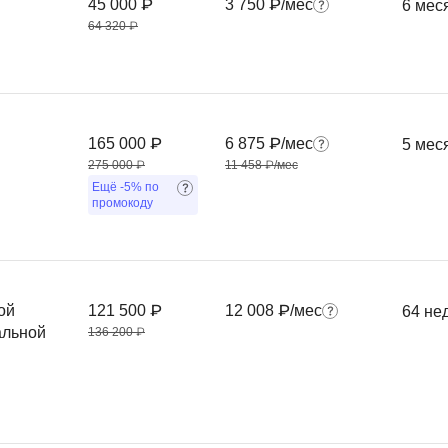
45 000 ₽
3 750 ₽/мес
6 мес
Ruby
Разработка на языке C и C++
64 320 ₽
RabbitMQ
Разработка на Kotlin
React Native
Разработка игр на Unreal Engine
L
Работа с GIT
165 000 ₽
6 875 ₽/мес
5 мес
Linux
Разработка на языке Swift
275 000 ₽
11 458 ₽/мес
Ещё
-5%
по
LibGDX
Реверс инжиниринг
промокоду
Робототехника для взрослых
K
Ручное тестирование
Kubernetes
I
ой
121 500 ₽
12 008 ₽/мес
64 не
М
альной
136 200 ₽
iOS разработка
Микросервисная
IoT
Т
F
Тестирование иг