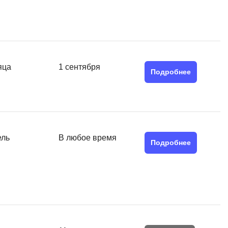
MATLAB
ony
MS SQL
C
яца
1 сентября
Cisco
Подробнее
CI/CD
CentOS
ClickHouse
ель
В любое время
П
Подробнее
ка
Пентест
Промпт инжиниринг
de
Программная инженерия
Парсинг