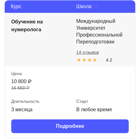
Курс
Школа
Иностранные языки
Soft Skills
Международный
Обучение на
Университет
нумеролога
ДПО
Профессиональной
Переподготовки
Детям
14 отзывов
Акции и промокоды
4.2
Рейтинг онлайн-школ
Цена
10 800 ₽
16 650 ₽
Длительность
Старт
3 месяца
В любое время
Подробнее