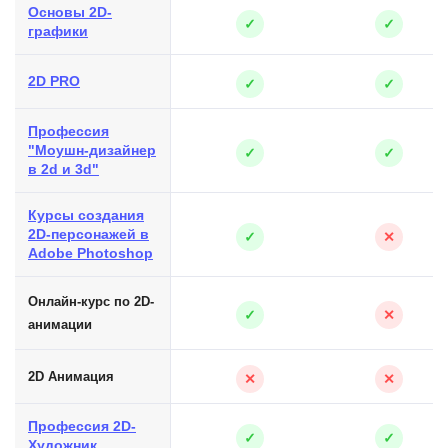
Основы 2D-
✓
✓
графики
2D PRO
✓
✓
Профессия
"Моушн-дизайнер
✓
✓
в 2d и 3d"
Курсы создания
2D-персонажей в
✓
✕
Adobe Photoshop
Онлайн-курс по 2D-
✓
✕
анимации
2D Анимация
✕
✕
Профессия 2D-
✓
✓
Художник