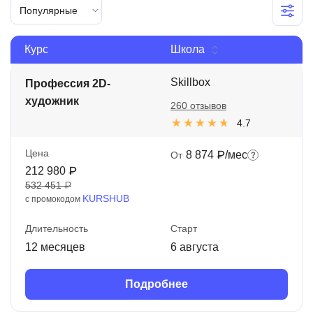
Популярные
Иностранные языки
Soft Skills
Курс
Школа
ДПО
Skillbox
Профессия 2D-
художник
Детям
260 отзывов
4.7
Акции и промокоды
Цена
8 874 ₽/мес
От
Рейтинг онлайн-школ
212 980 ₽
532 451 ₽
KURSHUB
с промокодом
Длительность
Старт
12 месяцев
6 августа
Подробнее