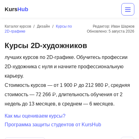
Kurs
Hub
Каталог курсов
Дизайн
Курсы по
Редактор: Иван Шарков
2D-графике
Обновлено:
5 августа 2026
Курсы 2D-художников
лучших курсов по 2D-графике. Обучитесь профессии
2D-художника с нуля и начните профессиональную
карьеру.
Разработка
Стоимость курсов — от 1 900 ₽ до 212 980 ₽, средняя
стоимость — 72 266 ₽, длительность обучения от 2
Маркетинг
недель до 13 месяцев, в среднем — 6 месяцев.
Дизайн
Как мы оцениваем курсы?
Аналитика
Программа защиты студентов от KursHub
Менеджмент