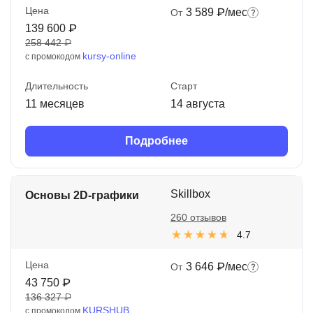
Цена
3 589 ₽/мес
От
139 600 ₽
258 442 ₽
kursy-online
с промокодом
Длительность
Старт
11 месяцев
14 августа
Подробнее
Skillbox
Основы 2D-графики
260 отзывов
4.7
Цена
3 646 ₽/мес
От
43 750 ₽
136 327 ₽
KURSHUB
с промокодом