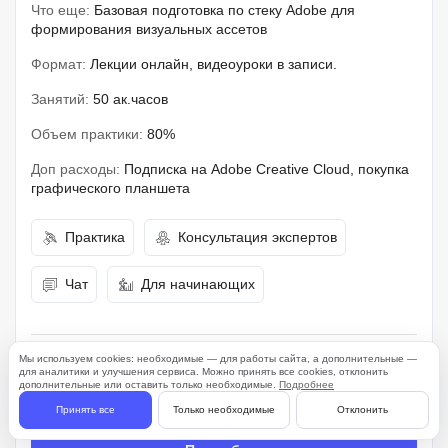
Что еще:
Базовая подготовка по стеку Adobe для
формирования визуальных ассетов
Формат:
Лекции онлайн, видеоуроки в записи.
Занятий:
50 ак.часов
Объем практики:
80%
Доп расходы:
Подписка на Adobe Creative Cloud, покупка
графического планшета
Практика
Консультация экспертов
Чат
Для начинающих
Начало:
18 августа
Цена:
29 500 ₽
-40 %
Мы используем cookies: необходимые — для работы сайта, а дополнительные —
для аналитики и улучшения сервиса. Можно принять все cookies, отклонить
дополнительные или оставить только необходимые.
Подробнее
Срок:
12 недель
Рассрочка:
5 000 ₽/мес
Принять все
Только необходимые
Отклонить