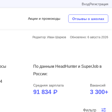
Вход
Регистрация
Акции и промокоды
Отзывы о школах
Редактор: Иван Шарков
Обновлено:
6 августа 2026
Операционные системы
W
Wordpress
урсы
По данным HeadHunter и SuperJob в
Webflow
России:
Webpack
34
Средняя зарплата
Вакансий
O
91 834 ₽
3 300+
Oracle SQL
OSINT
в
Фильтр
Objective-C