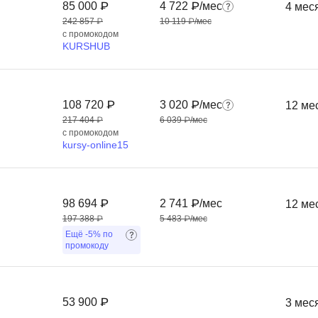
85 000 ₽
4 722 ₽/мес
4 мес
242 857 ₽
10 119 ₽/мес
с промокодом
KURSHUB
108 720 ₽
3 020 ₽/мес
12 ме
217 404 ₽
6 039 ₽/мес
с промокодом
kursy-online15
98 694 ₽
2 741 ₽/мес
12 ме
197 388 ₽
5 483 ₽/мес
Ещё
-5%
по
промокоду
53 900 ₽
3 мес