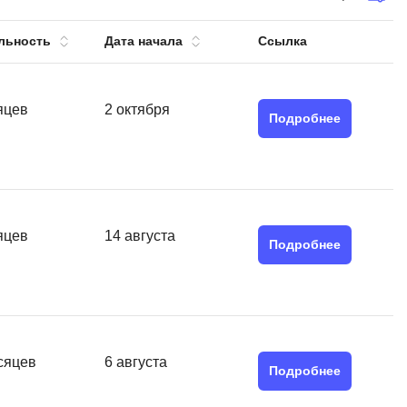
тов
OpenStack
льность
Дата начала
Ссылка
р
OpenCart
нет магазина
Z
яцев
2 октября
стрирование
Подробнее
Zabbix
H
tJS
Hadoop
go
яцев
14 августа
M
js
Подробнее
MS Access
ng
MongoDB
lar
MySQL
el
сяцев
6 августа
Microsoft Azure
er
Подробнее
MODX
s