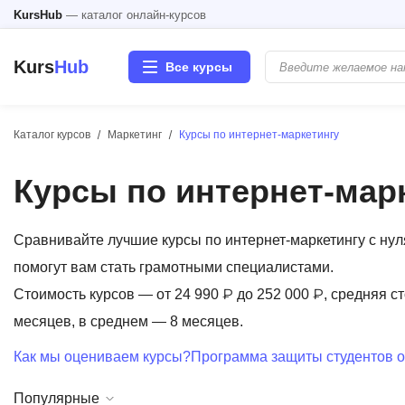
KursHub
— каталог онлайн-курсов
Kurs
Hub
Все курсы
Каталог курсов
Маркетинг
Курсы по интернет-маркетингу
Разработка
Курсы по интернет-мар
Маркетинг
Дизайн
Сравнивайте лучшие курсы по интернет-маркетингу с ну
помогут вам стать грамотными специалистами.
Аналитика
Стоимость курсов — от 24 990 ₽ до 252 000 ₽, средняя с
месяцев, в среднем — 8 месяцев.
Менеджмент
Как мы оцениваем курсы?
Программа защиты студентов о
Иностранные языки
Популярные