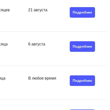
QGIS
сяцев
21 августа
Qt Creator
Подробнее
X
XML
U
сяца
6 августа
аботкой и IT
Подробнее
UML
нами
Y
Yandex Cloud
яца
В любое время
Подробнее