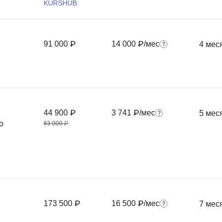
KURSHUB
Фреймворк Symf
ASP.NET
Ansible
T
91 000 ₽
14 000 ₽/мес
4 мес
Arduino
TypeScript
Android Studio
Tilda
Active Directory
Terraform
Apache Airflow
Three.js
44 900 ₽
3 741 ₽/мес
5 мес
Asterisk
о
V
63 000 ₽
API
VR/AR-разработ
Р
VMware
Разработка мобильных
Visual Studio Co
приложений
R
Разработка игр
173 500 ₽
16 500 ₽/мес
7 мес
Rust
Разработка игр на Unity