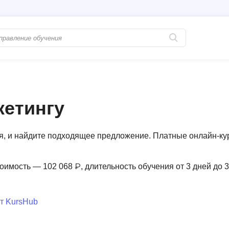
Популярные
PostgreSQL
Python-разработка
Pascal
кетингу
Java-разработка
Postman
QA-тестирование
Perl
ля, и найдите подходящее предложение. Платные онлайн-к
Информационная безопасность
Powershell
Разработка на языке C#
PyQt
тоимость — 102 068 ₽, длительность обучения от 3 дней до 
Системное администрирование
Prometheus
Golang-разработка
т KursHub
С
В
Создание сайто