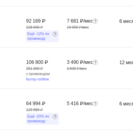
Frontend-разработка
А
FullStack-разработка
Автоматизация 
92 169 ₽
7 681 ₽/мес
6 мес
Flask
228 000 ₽
19 000 ₽/мес
Алгоритмы и стр
FastAPI
Ещё
-12%
по
Администрирова
промокоду
D
Архитектор ПО
DevOps
Администрирова
106 800 ₽
3 490 ₽/мес
12 ме
Docker
251 300 ₽
3 839 ₽/мес
Б
с промокодом
Dart
kursy-online
Белый хакер
Drupal
Базы данных
DataLens
Блокчейн
64 994 ₽
5 416 ₽/мес
6 мес
Delphi
129 989 ₽
N
Ещё
-20%
по
B
промокоду
No-Code разраб
Backend разработка