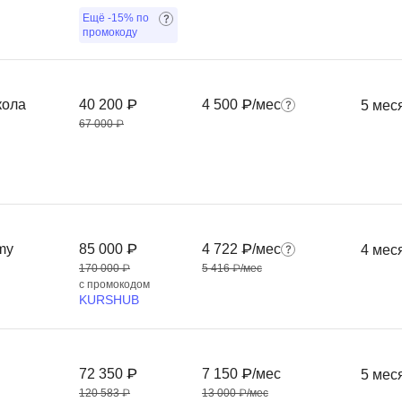
Ещё
-15%
по
промокоду
кола
40 200 ₽
4 500 ₽/мес
5 мес
67 000 ₽
emy
85 000 ₽
4 722 ₽/мес
4 мес
170 000 ₽
5 416 ₽/мес
с промокодом
KURSHUB
72 350 ₽
7 150 ₽/мес
5 мес
120 583 ₽
13 000 ₽/мес