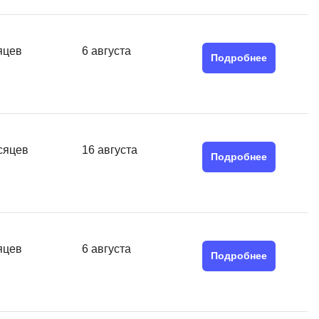
SRE
Selenium
тестирования
Solidity
яцев
6 августа
Подробнее
уктуры данных
Н
ние Windows
Нагрузочное тестирование
Д
ние PostgreSQL
сяцев
16 августа
Подробнее
Дизайнер верстальщик
Х
Хранилища данных
E
яцев
6 августа
Подробнее
Elasticsearch
отка
Q