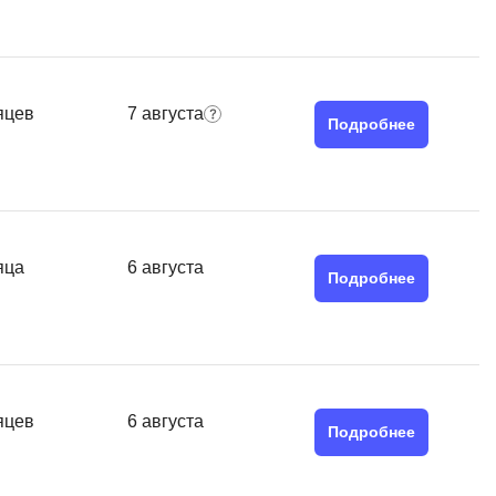
Я
Язык SQL
К
яцев
7 августа
Подробнее
Кибербезопасность
Компьютерное зрение
Компьютерные сети
G
яца
6 августа
Подробнее
Groovy
GitLab
Godot
 архитектура
яцев
6 августа
S
Подробнее
Scala
р