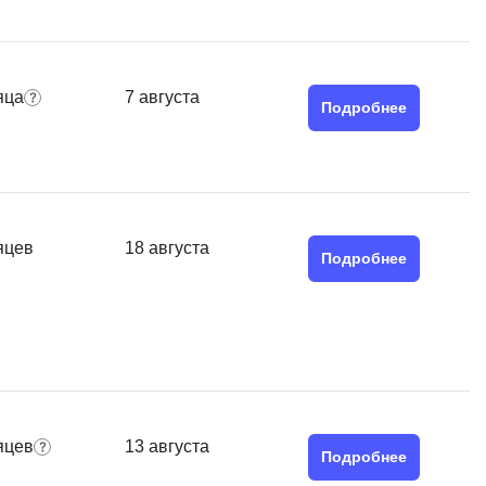
MATLAB
ony
MS SQL
яца
7 августа
C
Подробнее
Cisco
CI/CD
CentOS
яцев
18 августа
ClickHouse
Подробнее
П
ка
Пентест
Промпт инжиниринг
de
Программная инженерия
яцев
13 августа
Парсинг
Подробнее