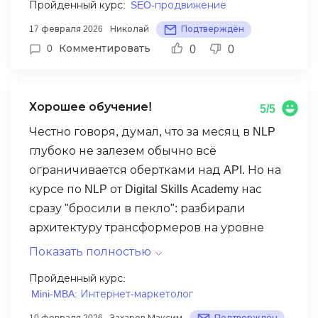
Пройденный курс:
SEO-продвижение
вести SEO-продвижение и вижу первые
17 февраля 2026
Николай
Подтверждён
результаты. Рекомендую всем, кто хочет
0
Комментировать
0
0
освоить SEO с нуля!
Хорошее обучение!
5/5
Честно говоря, думал, что за месяц в NLP
глубоко не залезем обычно всё
ограничивается обертками над API. Но на
курсе по NLP от Digital Skills Academy нас
сразу "бросили в пекло": разбирали
архитектуру трансформеров на уровне
кода, а не просто картинок. Особенно
Показать полностью
зашел блок по дообучению (fine-tuning)
Пройденный курс:
BERT под специфические задачи. Теперь
Mini-MBA: Интернет-маркетолог
я не просто копирую промпты, а понимаю,