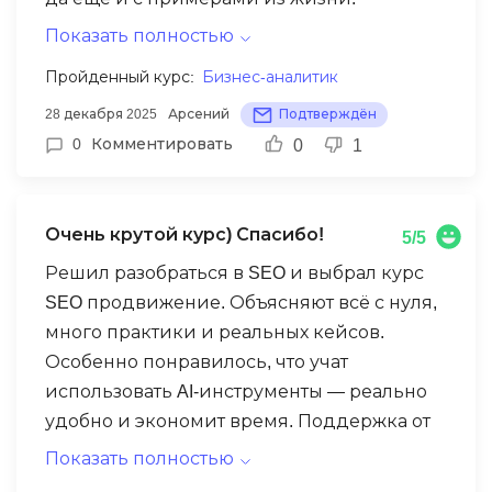
Практика вообще огонь - занимаемся на
Показать полностью
реальных задачах, чувствуешь себя
Пройденный курс:
Бизнес-аналитик
погружённым в настоящую рабочую
28 декабря 2025
Арсений
Подтверждён
атмосферу. Освоил крутые инструменты
0
Комментировать
0
1
для анализа данных, научился рисовать
красивые графики и делать осмысленные
выводы.
Очень крутой курс) Спасибо!
5/5
Решил разобраться в SEO и выбрал курс
SEO продвижение. Объясняют всё с нуля,
много практики и реальных кейсов.
Особенно понравилось, что учат
использовать AI-инструменты — реально
удобно и экономит время. Поддержка от
экспертов отличная, всегда помогут
Показать полностью
разобраться. Теперь могу самостоятельно