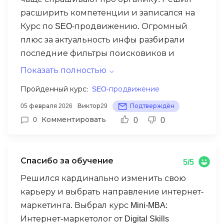
расширить компетенции и записался на
Курс по SEO-продвижению. Огромный
плюс за актуальность инфы разбирали
последние фильтры поисковиков и
факторы E-E-A-T. Никаких методов из 2010-
Показать полностью
х, только то, что работает сейчас. Особенно
Пройденный курс:
SEO-продвижение
зашли лайфхаки по работе с
05 февраля 2026
Виктор29
Подтверждён
поведенческими факторами.
0
Комментировать
0
0
Рекомендую коллегам для повышения
чека!
Спасибо за обучение
5/5
Решился кардинально изменить свою
карьеру и выбрать направление интернет-
маркетинга. Выбрал курс Mini-MBA:
Интернет-маркетолог от Digital Skills