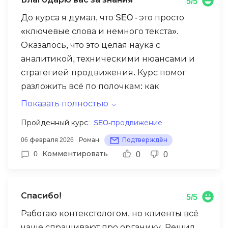
5/5
компании принимать эффективные
До курса я думал, что SEO - это просто
решения. Ещё один плюс после курса
«ключевые слова и немного текста».
сделал два отличных проекта, которые
Оказалось, что это целая наука с
добавил в портфолио. Работодатели
аналитикой, техническими нюансами и
оценили, и теперь предложений стало
стратегией продвижения. Курс помог
гораздо больше. Однозначно рекомендую
разложить всё по полочкам: как
этот курс всем, кто хочет усилить свои
проводить аудит, исправлять ошибки на
позиции на рынке труда!
Показать полностью
сайте, оптимизировать контент и даже
Пройденный курс:
SEO-продвижение
использовать AI для ускорения работы.
06 февраля 2026
Роман
Подтверждён
Теперь я могу вести сайт самостоятельно,
0
Комментировать
0
0
трафик растет без постоянной рекламы.
Благодарю вас за знания.
Спасибо!
5/5
Работаю контекстологом, но клиенты всё
чаще спрашивают про органику. Решил