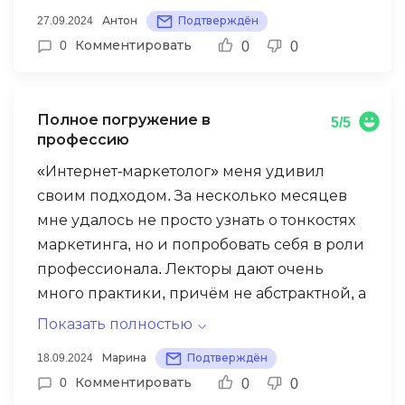
настоящие практики, и это сразу
27.09.2024
Антон
Подтверждён
чувствуется: они не просто учат по
0
Комментировать
0
0
учебникам, а делятся реальными кейсами
и стратегиями, которые используют сами.
После курса я чувствую себя готовым к
Полное погружение в
5/5
реальным задачам на работе, даже успел
профессию
попробовать несколько инструментов на
«Интернет-маркетолог» меня удивил
своём собственном проекте, и результаты
своим подходом. За несколько месяцев
не заставили себя ждать.
мне удалось не просто узнать о тонкостях
маркетинга, но и попробовать себя в роли
профессионала. Лекторы дают очень
много практики, причём не абстрактной, а
на примерах реальных кейсов, с
Показать полностью
которыми сталкиваются компании. Было
18.09.2024
Марина
Подтверждён
приятно работать в команде и разбирать
0
Комментировать
0
0
задания коллег, это дало мне возможность