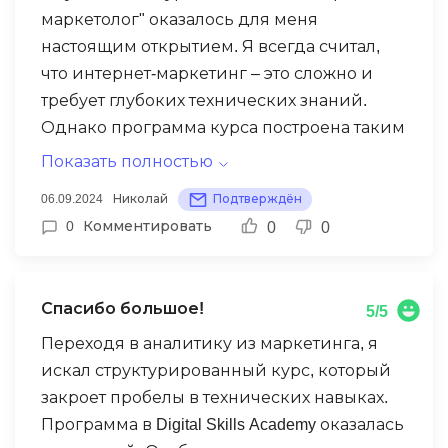
маркетолог" оказалось для меня
настоящим открытием. Я всегда считал,
что интернет-маркетинг – это сложно и
требует глубоких технических знаний.
Однако программа курса построена таким
образом, что даже для новичков всё
Показать полностью
становится понятным. Преподаватели
06.09.2024
Николай
Подтверждён
Digital Skills Academy объясняют материалы
0
Комментировать
0
0
простым языком, а практические задания
помогают сразу закрепить теорию на
реальных примерах. Особенно
Спасибо большое!
5/5
понравилось, что в процессе обучения
рассматриваются самые актуальные
Переходя в аналитику из маркетинга, я
инструменты и подходы. Для меня это был
искал структурированный курс, который
отличный старт в профессию интернет-
закроет пробелы в технических навыках.
маркетолога, теперь я уверен в своих
Программа в Digital Skills Academy оказалась