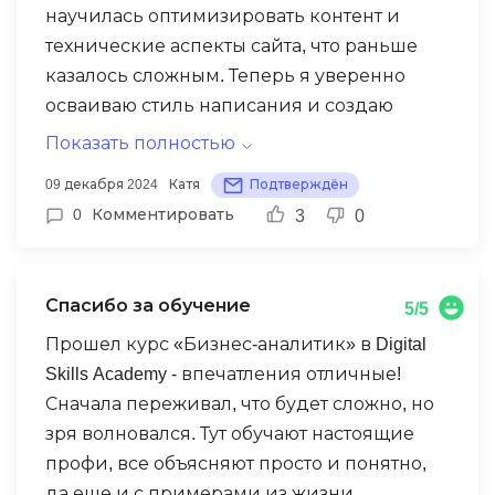
научилась оптимизировать контент и
технические аспекты сайта, что раньше
казалось сложным. Теперь я уверенно
осваиваю стиль написания и создаю
качественный контент, что дает мне
Показать полностью
уверенность, спасибо наставникам, что
09 декабря 2024
Катя
Подтверждён
вовремя могут направить мои знания в
0
Комментировать
3
0
нужное русло, там самым на практике учат
работать правильно. Уверена, что вскоре
смогу получить свою первую работу в этой
Спасибо за обучение
5/5
сфере!
Прошел курс «Бизнес-аналитик» в Digital
Skills Academy - впечатления отличные!
Сначала переживал, что будет сложно, но
зря волновался. Тут обучают настоящие
профи, все объясняют просто и понятно,
да еще и с примерами из жизни.