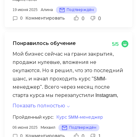
комфортно. Больше всего меня
19 июня 2025
Алина
Подтверждён
впечатлила возможность сразу же
0
Комментировать
0
0
закрепить теорию на практике.
Понравилось обучение
5/5
Мой бизнес сейчас на грани закрытия,
продажи нулевые, вложения не
окупаются. Но я решил, что это последний
шанс, и начал проходить курс "SMM-
менеджер". Всего через месяц после
старта курса мы перезапустили Instagram,
сделали вирусный челлендж, и за две
Показать полностью
недели пришли первые 100 заказов! Я с
Пройденный курс:
Курс SMM-менеджер
каждым днем продолжаю выполнять все
06 июня 2025
Михаил
Подтверждён
задания и практики, и уверенность в
0
Комментировать
0
1
положительном исходе растет.