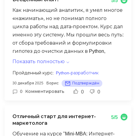
5/5
показателей подтвердил, что мы
движемся в верном направлении.
Как начинающий аналитик, я умел многое
«нажимать», но не понимал полного
цикла работы над дата-проектом. Курс дал
именно эту систему. Мы прошли весь путь:
от сбора требований и формулировки
гипотез до очистки данных в Python,
анализа в SQL и презентации инсайтов
Показать полностью
руководству. Преподаватели
Пройденный курс:
Python-разработчик
практикующие специалисты, которые
30 декабря 2025
Борис
Подтверждён
поделились своими чек-листами и
0
Комментировать
0
0
шаблонами. Теперь я работаю не набором
разрозненных действий, а четким,
профессиональным процессом.
Отличный старт для интернет-
Бесценный опыт!
5/5
маркетолога
Обучение на курсе "Mini-MBA: Интернет-