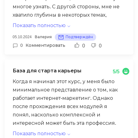
многое узнать. С другой стороны, мне не
хватило глубины в некоторых темах,
особенно в контекстной рекламе и SEO.
Показать полностью
Чувствовалось, что время на них
05.10.2024
Валерия
Подтверждён
ограничено, и преподаватели лишь
0
Комментировать
0
0
скользили по поверхности. Для тех, кто
хочет просто понять основы – курс
подойдёт, но если у вас уже есть какие-то
База для старта карьеры
5/5
знания, можно разочароваться. Кроме
того, я ожидал больше поддержки со
Когда я начинал этот курс, у меня было
стороны преподавателей, но на сложные
минимальное представление о том, как
вопросы ответы приходили не всегда
работает интернет-маркетинг. Однако
оперативно
после прохождения всех модулей я
понял, насколько комплексной и
интересной может быть эта профессия.
Преподаватели Digital Skills Academy –
Показать полностью