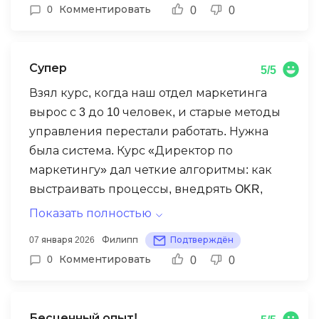
0
Комментировать
0
0
Благодаря новым знаниям, сразу после
завершения курса получил предложение
занять должность руководителя
Супер
5/5
направления.
Взял курс, когда наш отдел маркетинга
вырос с 3 до 10 человек, и старые методы
управления перестали работать. Нужна
была система. Курс «Директор по
маркетингу» дал четкие алгоритмы: как
выстраивать процессы, внедрять OKR,
проводи effective-встречи, распределять
Показать полностью
бюджет между каналами и командами.
07 января 2026
Филипп
Подтверждён
Модуль по управлению performance
0
Комментировать
0
0
команды был особенно точен. В итоге мы
не просто стали больше, мы стали работать
слаженнее и предсказуемее. Рост
Бесценный опыт!