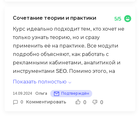
увидеть разные подходы к решению
задач. Особенно понравилось, что
Сочетание теории и практики
5/5
поддержка со стороны кураторов и
преподавателей всегда была доступна —
Курс идеально подходит тем, кто хочет не
на любой вопрос отвечали оперативно.
только узнать теорию, но и сразу
Теперь я уверен, что смогу не только
применить её на практике. Все модули
настраивать рекламные кампании, но и
подробно объясняют, как работать с
оценивать их эффективность
рекламными кабинетами, аналитикой и
инструментами SEO. Помимо этого, на
курсе уделяют внимание построению
Показать полностью
стратегии, что помогает понять, как
14.09.2024
Ольга
Подтверждён
развивать бизнес в долгосрочной
0
Комментировать
0
0
перспективе. Учебный процесс
сбалансирован, и даже при работе на
полную ставку мне удавалось выполнять
задания вовремя. После курса чувствую
себя уверенно в переговорах с клиентами,