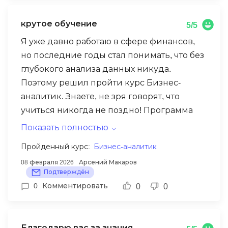
изменилось качество моей аналитики.
крутое обучение
Спасибо за этот толчок в развитии!
5/5
Я уже давно работаю в сфере финансов,
но последние годы стал понимать, что без
глубокого анализа данных никуда.
Поэтому решил пройти курс Бизнес-
аналитик. Знаете, не зря говорят, что
учиться никогда не поздно! Программа
оказалась очень сильной: много
Показать полностью
практики, реальные кейсы из банковской
Пройденный курс:
Бизнес-аналитик
сферы и ритейла, и самое главное всё это
08 февраля 2026
Арсений Макаров
можно сразу применять на работе.
Подтверждён
Особенно полезной оказалась часть про
0
Комментировать
0
0
моделирование процессов и работу с
требованиями. Теперь я не просто
собираю данные, а реально помогаю
Благодарю вас за знания