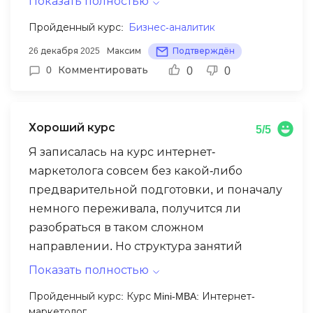
Показать полностью
бизнес-аналитик. Много практики, не
Пройденный курс:
Бизнес-аналитик
просто «посмотрел видео и забыл».
26 декабря 2025
Максим
Подтверждён
Сейчас уже откликаюсь на вакансии junior
0
Комментировать
0
0
BA.
Хороший курс
5/5
Я записалась на курс интернет-
маркетолога совсем без какой-либо
предварительной подготовки, и поначалу
немного переживала, получится ли
разобраться в таком сложном
направлении. Но структура занятий
настолько продуманна, что темы
Показать полностью
раскрываются плавно и постепенно,
Пройденный курс: Курс Mini-MBA: Интернет-
позволяя усваивать новые знания легко и
маркетолог