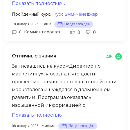
вклада каждого в рост. Блоки по
Показать полностью
аналитике сквозь призму управления
Пройденный курс:
Курс SMM-менеджер
отделом и работе с гипотезами на уровне
18 января 2026
Саша
Подтверждён
бизнес-метрик были бесценны. Теперь я
0
Комментировать
0
0
могу полноценно участвовать в
стратегических сессиях, предлагая
решения, а не просто технические задачи.
Отличные знания
4/5
Записавшись на курс «Директор по
маркетингу», я осознал, что достиг
профессионального потолка в своей роли
маркетолога и нуждался в дальнейшем
развитии. Программа оказалась
насыщенной информацией о
стратегическом мышлении,
Показать полностью
взаимодействии с владельцами бизнеса
08 января 2026
Михаил
Подтверждён
и принятии обоснованных решений.