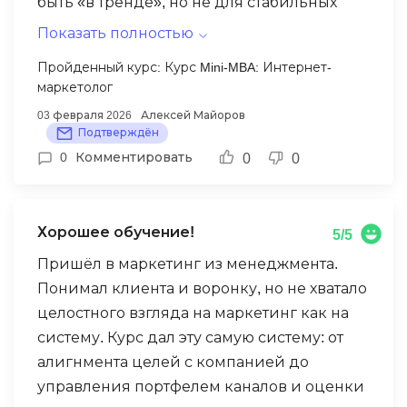
быть «в тренде», но не для стабильных
продаж. Курс перевернул подход: теперь
Показать полностью
начинаю не с креатива, а с цифр и анализа
Пройденный курс: Курс Mini-MBA: Интернет-
рынка. Блоки по сквозной аналитике и
маркетолог
юнит-экономике перевели маркетинг из
03 февраля 2026
Алексей Майоров
статьи расходов в инвестиции. Теперь я
Подтверждён
не гадаю, а точно знаю, какой канал
0
Комментировать
0
0
сколько принес и куда двигаться дальше.
Исчезла паника перед бюджетами,
появилась уверенность.
Хорошее обучение!
5/5
Пришёл в маркетинг из менеджмента.
Понимал клиента и воронку, но не хватало
целостного взгляда на маркетинг как на
систему. Курс дал эту самую систему: от
алигнмента целей с компанией до
управления портфелем каналов и оценки