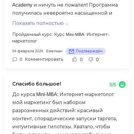
Academy и ничуть не пожалел! Программа
получилась невероятно насыщенной и
практической: целых 17 модулей, 64
Показать полностью
практических задания и 247 часов
Пройденный курс: Курс Mini-MBA: Интернет-
практики! Особенно поразило качество
маркетолог
материалов. Уже после первых уроков
04 февраля 2026
Емельян
Подтверждён
почувствовал, как растёт моя уверенность
0
Комментировать
0
0
в знаниях и навыках. Отдельное спасибо
куратору, который всегда поддерживал и
давал ценные советы. Теперь спокойно
Спасибо большое!
5/5
составляю своё первое портфолио и
планирую откликнуться на интересные
До курса Mini-MBA: Интернет-маркетолог
вакансии. Рекомендую всем, кто хочет
мой маркетинг был набором
перейти в цифровую сферу и обрести
разрозненных действий: красивый
твёрдые профессиональные навыки!
контент, спорадические запуски таргета,
интуитивные гипотезы. Хватало, чтобы