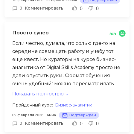
10 февраля 2026
Захаров Максим
Подтверждён
как работает механизм внимания и
0
Комментировать
0
0
почему модель выдает тот или иной
результат. Реально мощный буст для тех,
кто хочет перейти из обычного бэкенда в
Просто супер
5/5
ML-разработку.
Если честно, думала, что солью где-то на
середине совмещать работу и учебу тот
еще квест. Но кураторы на курсе бизнес-
аналитика от Digital Skills Academy просто не
дали опустить руки. Формат обучения
очень удобный: можно пересматривать
уроки в записи, если что-то не дошло с
Показать полностью
первого раза (а с Python у меня поначалу
Пройденный курс:
Бизнес-аналитик
так и было). Программа очень
09 февраля 2026
Анна
Подтверждён
насыщенная, скучать точно не придется.
0
Комментировать
0
0
Сейчас уже применяю полученные
навыки в текущих проектах и вижу, как