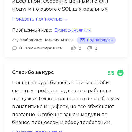
силах и уже нашёл первых клиентов.
идеальной. Особенно ценными стали
модули по работе с SQL для реальных
бизнес-запросов и построению
Показать полностью
дашбордов в Tableau. Никакой «воды»
Пройденный курс:
Бизнес-аналитик
только практические кейсы, максимально
27 декабря 2025
Максим Агапов
Подтверждён
приближенные к рабочим задачам. После
0
Комментировать
0
0
обучения успешно прошел
собеседование на позицию Junior BI-
аналитика. Рекомендую как трамплин для
Спасибо за курс
смены профессии.
5/5
Пошёл на курс бизнес аналитик, чтобы
сменить профессию, до этого работал в
продажах. Было страшно, что не разберусь
в аналитике и цифрах, но всё объясняют
поэтапно. Особенно зашли модули по
бизнес-процессам и сбору требований,
наконец понял, чем реально занимается