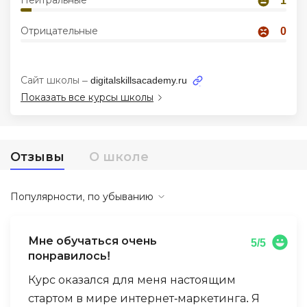
Нейтральные
1
Иностранные языки
Отрицательные
0
Soft Skills
ДПО
Сайт школы –
digitalskillsacademy.ru
Показать все курсы школы
Детям
Акции и промокоды
Рейтинг онлайн-школ
Отзывы
О школе
Популярности, по убыванию
Мне обучаться очень
5/5
понравилось!
Курс оказался для меня настоящим
стартом в мире интернет-маркетинга. Я