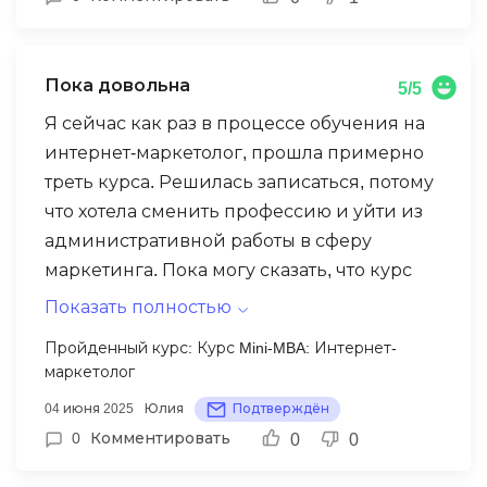
Пока довольна
5/5
Я сейчас как раз в процессе обучения на
интернет-маркетолог, прошла примерно
треть курса. Решилась записаться, потому
что хотела сменить профессию и уйти из
административной работы в сферу
маркетинга. Пока могу сказать, что курс
даёт хороший, сбалансированный
Показать полностью
фундамент. Нет ощущения, что тебя
Пройденный курс: Курс Mini-MBA: Интернет-
перегружают или, наоборот, дают что-то
маркетолог
поверхностное. Например, в модуле про
04 июня 2025
Юлия
Подтверждён
контент реально разобрали, как
0
Комментировать
0
0
выстраивать стратегию, а не просто
«делайте красивые посты». Особенно