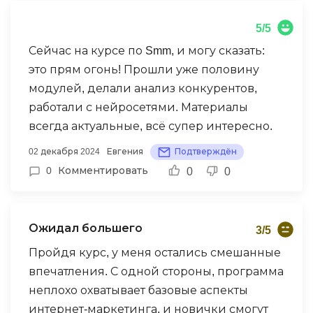
радует, что преподаватели на связи,
5/5
можно спокойно задать вопрос в чате и
получить развернутый ответ. Я вообще не
Сейчас на курсе по Smm, и могу сказать:
технарь и мне было сложно с метриками,
это прям огонь! Прошли уже половину
но благодаря разбору на вебинаре
модулей, делали анализ конкурентов,
наконец разобралась, что и где смотреть.
работали с нейросетями. Материалы
Пока довольна.
всегда актуальные, всё супер интересно.
02 декабря 2024
Евгения
Подтверждён
0
Комментировать
0
0
Ожидал большего
3/5
Пройдя курс, у меня остались смешанные
впечатления. С одной стороны, программа
неплохо охватывает базовые аспекты
интернет-маркетинга, и новички смогут