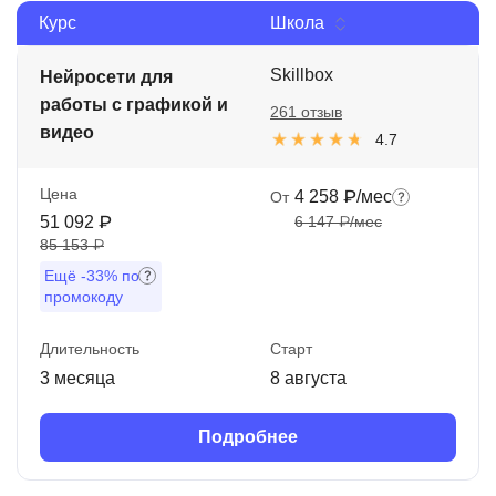
Курс
Школа
Иностранные языки
Soft Skills
Skillbox
Нейросети для
работы с графикой и
261 отзыв
ДПО
видео
4.7
Детям
Цена
4 258 ₽/мес
От
Акции и промокоды
51 092 ₽
6 147 ₽/мес
85 153 ₽
Рейтинг онлайн-школ
Ещё
-33%
по
промокоду
Длительность
Старт
3 месяца
8 августа
Подробнее