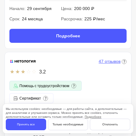
Начало:
29 сентября
Цена:
200 000 ₽
Срок:
24 месяца
Рассрочка:
225 ₽/мес
Подробнее
47 отзывов
3.2
Помощь с трудоустройством
Сертификат
Мы используем cookies: необходимые — для работы сайта, а дополнительные —
для аналитики и улучшения сервиса. Можно принять все cookies, отклонить
Современные технологии безопасных
дополнительные или оставить только необходимые.
Подробнее
систем
Принять все
Только необходимые
Отклонить
Особенности:
Linux, TCP/IP, Python, модель угроз,