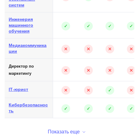
систем
Инженерия
машинного
✓
✓
✓
✓
обучения
Медиакоммуника
✕
✕
✕
✕
ции
Директор по
✕
✕
✕
✕
маркетингу
IT‑юрист
✕
✕
✓
✕
Кибербезопаснос
✓
✓
✓
✓
ть
Показать еще