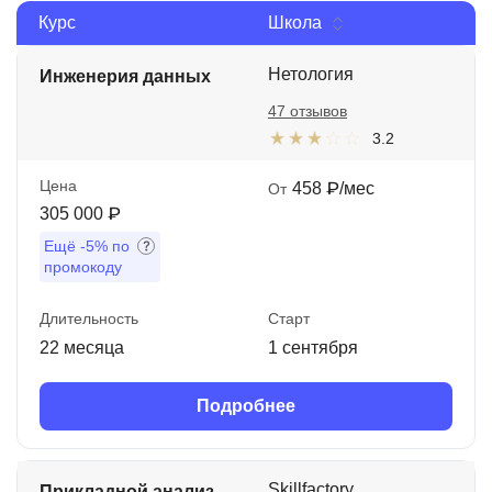
Курс
Школа
Иностранные языки
Soft Skills
Нетология
Инженерия данных
47 отзывов
ДПО
3.2
Детям
Цена
458 ₽/мес
От
Акции и промокоды
305 000 ₽
Ещё
-5%
по
Рейтинг онлайн-школ
промокоду
Длительность
Старт
22 месяца
1 сентября
Подробнее
Skillfactory
Прикладной анализ