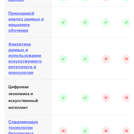
Прикладной
анализ данных и
✓
✓
✓
✓
машинное
обучение
Аналитика
данных и
использование
✓
✓
✕
✕
искусственного
интеллекта в
психологии
Цифровая
экономика и
✓
✓
✕
✕
искусственный
интеллект
Современные
технологии
✕
✓
✕
✕
безопасных