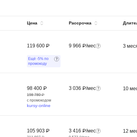
Вайб кодинг
Создание чат-бо
Веб-разработка
Сетевой инжене
Цена
Рассрочка
Длите
Верстка на HTML и CSS
Создание интер
Сетевое админи
J
119 600 ₽
9 966 ₽/мес
3 мес
JavaScript-разработка
Ф
Ещё
-5%
по
Jira
Фреймворк Reac
промокоду
jQuery
Фреймворк Djan
Jenkins
Фреймворк Node.
98 400 ₽
3 036 ₽/мес
10 ме
Joomla
Фреймворк Spri
198 780 ₽
с промокодом
Java Spring Boot
Фреймворк Angu
kursy-online
Фреймворк Larav
A
Фреймворк Flutt
Android-разработка
105 903 ₽
3 416 ₽/мес
12 ме
Фреймворк Vue.j
Apache Kafka