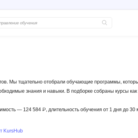
Популярные
PostgreSQL
Python-разработка
Pascal
Java-разработка
Postman
QA-тестирование
Perl
тов. Мы тщательно отобрали обучающие программы, котор
Информационная безопасность
Powershell
еобходимые знания и навыки. В подборке собраны курсы как
Разработка на языке C#
PyQt
имость — 124 584 ₽, длительность обучения от 1 дня до 30
Системное администрирование
Prometheus
Golang-разработка
С
т KursHub
В
Создание сайто