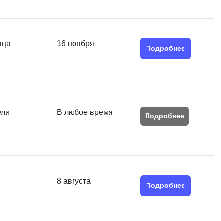
Я
Язык SQL
яца
16 ноября
К
Подробнее
Кибербезопасность
Компьютерное зрение
Компьютерные сети
ели
В любое время
G
Подробнее
Groovy
GitLab
Godot
 архитектура
8 августа
Подробнее
S
Scala
р