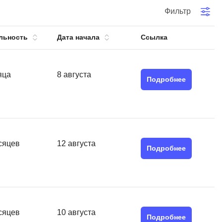
тов
Фильтр
OpenStack
р
OpenCart
льность
Дата начала
Ссылка
нет магазина
Z
стрирование
Zabbix
яца
8 августа
Подробнее
H
tJS
Hadoop
go
M
js
сяцев
12 августа
MS Access
Подробнее
ng
MongoDB
lar
MySQL
el
Microsoft Azure
er
сяцев
10 августа
MODX
Подробнее
s