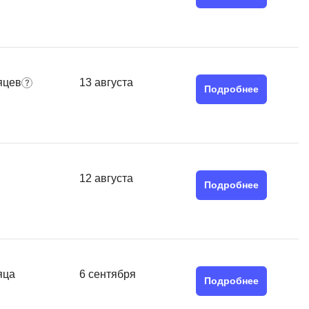
MATLAB
ony
MS SQL
C
яцев
13 августа
Подробнее
Cisco
CI/CD
CentOS
ClickHouse
12 августа
Подробнее
П
ка
Пентест
Промпт инжиниринг
de
Программная инженерия
яца
6 сентября
Подробнее
Парсинг