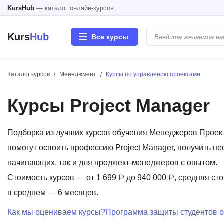
KursHub
— каталог онлайн-курсов
Kurs
Hub
Все курсы
Каталог курсов
Менеджмент
Курсы по управлению проектами
Разработка
Курсы Project Manager
Маркетинг
Дизайн
Подборка из лучших курсов обучения Менеджеров Проек
помогут освоить профессию Project Manager, получить н
Аналитика
начинающих, так и для проджект-менеджеров с опытом.
Стоимость курсов — от 1 699 ₽ до 940 000 ₽, средняя сто
Менеджмент
в среднем — 6 месяцев.
Иностранные языки
Как мы оцениваем курсы?
Программа защиты студентов о