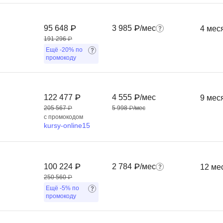
Frontend-разработка
А
FullStack-разработка
95 648 ₽
3 985 ₽/мес
4 мес
Автоматизация 
Flask
191 296 ₽
Алгоритмы и стр
Ещё
-20%
по
FastAPI
промокоду
Администрирова
D
Архитектор ПО
DevOps
122 477 ₽
4 555 ₽/мес
Администрирова
9 мес
205 567 ₽
5 998 ₽/мес
Docker
с промокодом
Б
kursy-online15
Dart
Белый хакер
Drupal
Базы данных
DataLens
100 224 ₽
2 784 ₽/мес
12 ме
Блокчейн
Delphi
250 560 ₽
Ещё
-5%
по
N
промокоду
B
No-Code разраб
Backend разработка