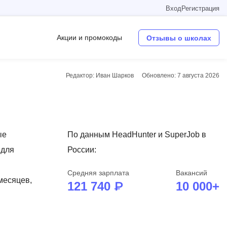
Вход
Регистрация
Акции и промокоды
Отзывы о школах
Редактор: Иван Шарков
Обновлено:
7 августа 2026
Операционные системы
W
Wordpress
ые
По данным HeadHunter и SuperJob в
Webflow
 для
России:
Webpack
Средняя зарплата
Вакансий
O
 месяцев,
121 740 ₽
10 000+
Oracle SQL
OSINT
в
Objective-C