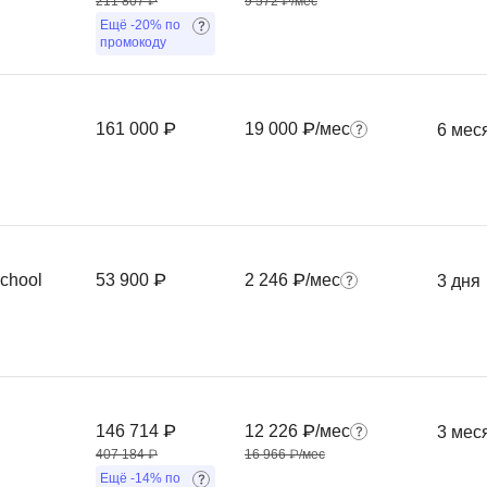
211 807 ₽
9 572 ₽/мес
Ещё
-20%
по
Фреймворк Symf
ASP.NET
промокоду
Ansible
T
Arduino
TypeScript
161 000 ₽
19 000 ₽/мес
6 мес
Android Studio
Tilda
Active Directory
Terraform
Apache Airflow
Three.js
Asterisk
V
chool
53 900 ₽
2 246 ₽/мес
3 дня
API
VR/AR-разработ
Р
VMware
Разработка мобильных
Visual Studio Co
приложений
R
146 714 ₽
12 226 ₽/мес
3 мес
Разработка игр
407 184 ₽
16 966 ₽/мес
Rust
Разработка игр на Unity
Ещё
-14%
по