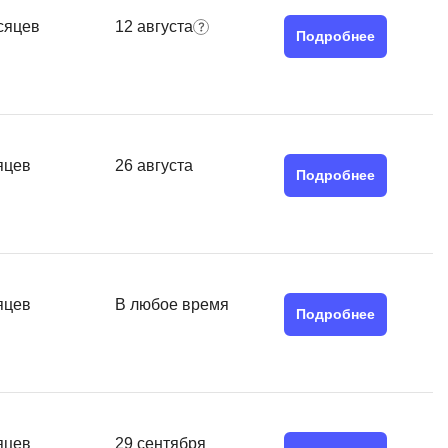
QGIS
сяцев
12 августа
Подробнее
Qt Creator
X
XML
яцев
26 августа
U
Подробнее
аботкой и IT
UML
нами
Y
Yandex Cloud
яцев
В любое время
Подробнее
яцев
29 сентября