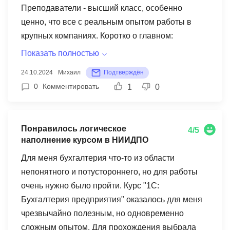
Преподаватели - высший класс, особенно
эффективнее. Из недостатков отмечу, что
ценно, что все с реальным опытом работы в
некоторые вопросы в техподдержку оставались
крупных компаниях. Коротко о главном:
без ответа довольно долго. Этот курс стал
обучение было максимально практическим.
настоящим прорывом в моей
Показать полностью
Самым полезным оказался модуль по
профессиональной деятельности, и я уже
24.10.2024
Михаил
Подтверждён
автоматизации закрытия месяца. В рамках
рекомендовала его всем коллегам!
0
Комментировать
1
0
практического задания настроил полностью
автоматическое формирование всех
закрывающих документов для своей компании.
Понравилось логическое
4/5
В общем, сэкономил себе и коллегам примерно
наполнение курсом в НИИДПО
2 рабочих дня ежемесячно. Учебные материалы
Для меня бухгалтерия что-то из области
содержат актуальные кейсы и примеры, никакой
непонятного и потустороннего, но для работы
воды и устаревшей информации. Из минусов
очень нужно было пройти. Курс "1С:
отметил бы некоторые недочеты в организации
Бухгалтерия предприятия" оказалось для меня
учебного процесса - пару раз переносили
чрезвычайно полезным, но одновременно
вебинары без предварительного уведомления.
сложным опытом. Для прохождения выбрала
Но конечный результат полностью оправдал