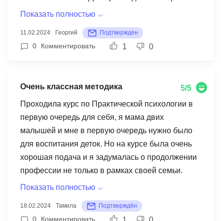
институт дополнительного образования
ожидания и вложения.
Показать полностью
НИИДПО. Выбирала так, чтобы пройти
11.02.2024
Георгий
Подтверждён
дистанционно, так как я занятой человек, такой
0
Комментировать
1
0
формат мне очень нравится и подходит, учиться
так удобнее. Курс предоставил мне
фундаментальные знания и практические
Очень классная методика
5/5
навыки в области бухгалтерского учета на
платформе "1С". Очень понравилось логическое
Проходила курс по Практической психологии в
наполнение курсом, что позволило
первую очередь для себя, я мама двих
систематизировать знания от базовых
малышей и мне в первую очередь нужно было
концепций бухгалтерии до более сложных
для воспитания деток. Но на курсе была очень
процессов учета и отчетности. Преподаватели
хорошая подача и я задумалась о продолжении
проявили глубокое понимание материала и
профессии не только в рамках своей семьи.
смогли доступно объяснить даже самые
Хочу отметить качество учебных материалов и
Показать полностью
сложные темы. Одним из основных плюсов
методику обучения. Учебные материалы были
18.02.2024
Тамила
Подтверждён
курса была практическая направленность. Мы
структурированы и легко воспринимаемы, а
0
Комментировать
1
0