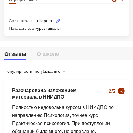
Иностранные языки
Soft Skills
Сайт школы –
niidpo.ru
Показать все курсы школы
ДПО
Детям
Отзывы
О школе
Акции и промокоды
Рейтинг онлайн-школ
Популярности, по убыванию
Разочарована изложением
2/5
материала в НИИДПО
Полностью недовольна курсом в НИИДПО по
направлению Психология, точнее курс
Практическая психология. При поступлении
обещаний было много, не оправлано,