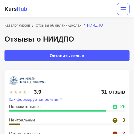
Kurs
Hub
Каталог курсов
Отзывы об онлайн-школах
НИИДПО
Отзывы о НИИДПО
Оставить отзыв
Разработка
3.9
31 отзыв
Маркетинг
Как формируется рейтинг?
Дизайн
Положительные
26
Аналитика
Нейтральные
3
Менеджмент
Отрицательные
2