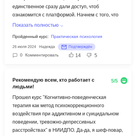
единственное сразу дали доступ, чтоб
ознакомится с платформой. Начнем с того, что
это довольно сложная тема для понимания, это
Показать полностью
не маркетинг, который можно найти в сети и
Пройденный курс:
Практическая психология
практиковаться и получить заветный диплом, это
26 июля 2024
Надежда
Подтверждён
по сути жизни людей, у каждого свой случай. В
0
Комментировать
14
5
школе много материала идет на
самостоятельное изучение, материала, который
изложен на профессиональном языке
Рекомендую всем, кто работает с
псхологии, с абсолютно непонятными
5/5
людьми!
терминами, даже вебинары не сильно понятно
проходят, но вопросы задать не всегда
Прошел курс "Когнитивно-поведенческая
возможно. Как не понимая смысла можно
терапия как метод психокоррекционного
связать термины психологически?!
воздействия при аддиктивном и суицидальном
Презентационный материал ну очень емкий для
поведении, тревожно-депрессивных
понимания, тут нужна хорошая практика к
расстройствах" в НИИДПО. Да-да, я шеф-повар,