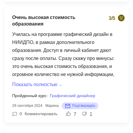
обучение, тут еще нужно дорабатывать.
учебных материалов на высшем уровне – все
структурировано, с практическими примерами и
Очень высокая стоимость
3/5
упражнениями. Быстрое реагирование на
образования
вопросы тоже порадовало – однажды получил
Училась на программе графический дизайн в
развернутый ответ от преподавателя в 23:45,
НИИДПО, в рамках дополнительного
когда готовился к итоговому заданию! Этот курс
образования. Доступ в личный кабинет дают
не просто улучшил микроклимат на моей кухне,
сразу после оплаты. Сразу скажу про минусы:
но и помог мне как руководителю стать более
это очень высокая стоимость образования, и
эффективным. Рекомендую всем, кто работает с
огромное количество не нужной информации,
людьми!
как по моему мнению. Вебинары включают
Показать полностью
большое количество теории, а вот практики
Пройденный курс:
Графический дизайнер
мало для повышения квалификации, дисциплин
29 сентября 2024
Марина
Подтверждён
очень много. Один из плюсов это итоговое
0
Комментировать
7
1
тестирование и получение диплома о
повышении квалификации. Тесты вы проходите
после изучения всего материала, очень хорошо,