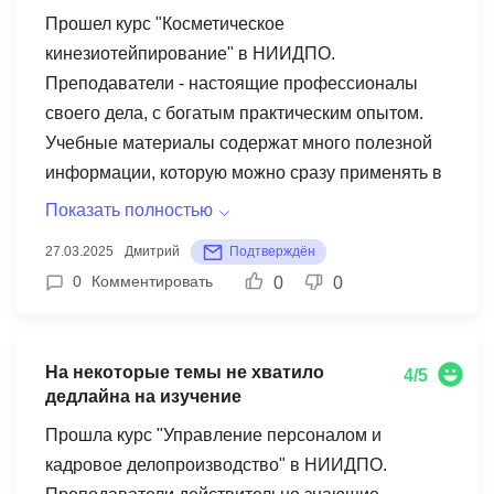
методику в своей школе. Особенно ценным
Прошел курс "Косметическое
оказался модуль по игровым элементам в ЛФК -
кинезиотейпирование" в НИИДПО.
теперь мои ученики с нетерпением ждут этих
Преподаватели - настоящие профессионалы
упражнений! Организация обучения на высоте,
своего дела, с богатым практическим опытом.
учебные материалы структурированы и
Учебные материалы содержат много полезной
наглядны. Единственный минус - некоторые
информации, которую можно сразу применять в
видеоматериалы имели не самое высокое
работе. Самым интересным заданием было
Показать полностью
качество записи, что иногда затрудняло
тейпирование для коррекции второго
27.03.2025
Дмитрий
Подтверждён
понимание тонкостей выполнения упражнений.
подбородка и овала лица. Освоил эту технику и
0
Комментировать
0
0
В целом, полученные знания полностью
уже включил ее в комплексные антивозрастные
изменили мой подход к работе с детьми с
процедуры для своих клиентов. Результаты
нарушениями осанки.
впечатляют! Наиболее ценным приобретением
На некоторые темы не хватило
4/5
стало понимание механизмов
дедлайна на изучение
лимфодренажного эффекта при разных
Прошла курс "Управление персоналом и
способах наложения тейпов - это значительно
кадровое делопроизводство" в НИИДПО.
повысило эффективность моих процедур.