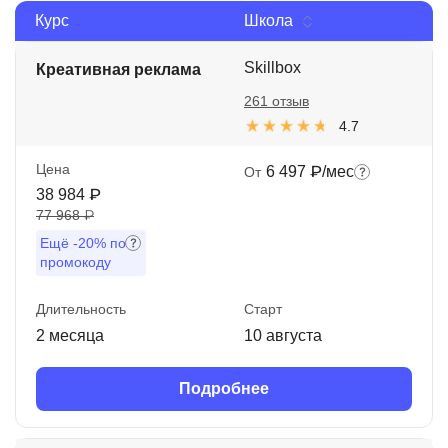
Курс
Школа
Иностранные языки
Soft Skills
Skillbox
Креативная реклама
261 отзыв
ДПО
4.7
Детям
Цена
6 497 ₽/мес
От
Акции и промокоды
38 984 ₽
77 968 ₽
Рейтинг онлайн-школ
Ещё
-20%
по
промокоду
Длительность
Старт
2 месяца
10 августа
Подробнее