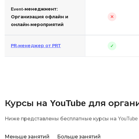
Event-менеджмент:
Организация офлайн и
✕
онлайн-мероприятий
PR-менеджер от PRT
✓
Курсы на YouTube для орга
Ниже представлены бесплатные курсы на YouTube 
Меньше занятий
Больше занятий