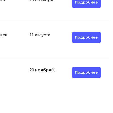
Парсинг
Подробнее
Я
Язык SQL
К
яцев
11 августа
Подробнее
Кибербезопасность
Компьютерное зрение
Компьютерные сети
G
20 ноября
Подробнее
Groovy
GitLab
Godot
ая архитектура
S