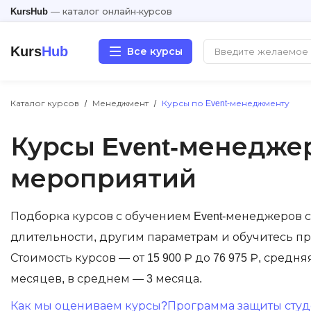
KursHub
— каталог онлайн-курсов
Kurs
Hub
Все курсы
Каталог курсов
Менеджмент
Курсы по Event-менеджменту
Разработка
Курсы Event-менедже
Маркетинг
мероприятий
Дизайн
Подборка курсов с обучением Event-менеджеров с 
Аналитика
длительности, другим параметрам и обучитесь п
Менеджмент
Стоимость курсов — от 15 900 ₽ до 76 975 ₽, средня
месяцев, в среднем — 3 месяца.
Иностранные языки
Как мы оцениваем курсы?
Программа защиты студе