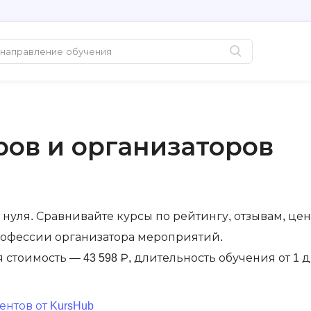
Популярные
PHP-разработк
Python-разработка
PostgreSQL
ров и организаторов
Java-разработка
Pascal
QA-тестирование
Postman
Информационная
Perl
безопасность
нуля. Сравнивайте курсы по рейтингу, отзывам, цен
Powershell
рофессии организатора мероприятий.
Разработка на языке C#
PyQt
я стоимость — 43 598 ₽, длительность обучения от 1 д
Системное
Prometheus
администрирование
Golang-разработка
С
нтов от KursHub