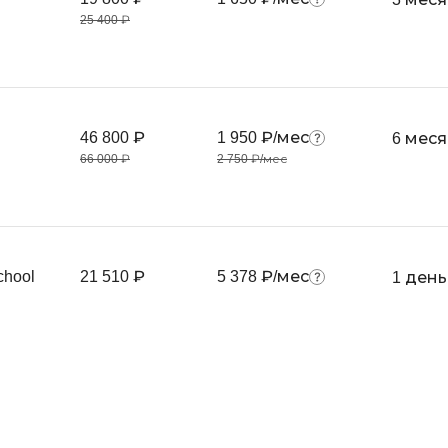
Разработка игр
Rust
25 400 ₽
Разработка игр на Unity
Ruby
Разработка на языке C и C++
RabbitMQ
Разработка на Kotlin
React Native
46 800 ₽
1 950 ₽/мес
Разработка игр на Unreal Engine
6 мес
66 000 ₽
2 750 ₽/мес
L
Работа с GIT
Linux
Разработка на языке Swift
LibGDX
Реверс инжиниринг
K
Робототехника для взрослых
chool
21 510 ₽
5 378 ₽/мес
1 день
Kubernetes
Ручное тестирование
М
I
Микросервисн
iOS разработка
IoT
Т