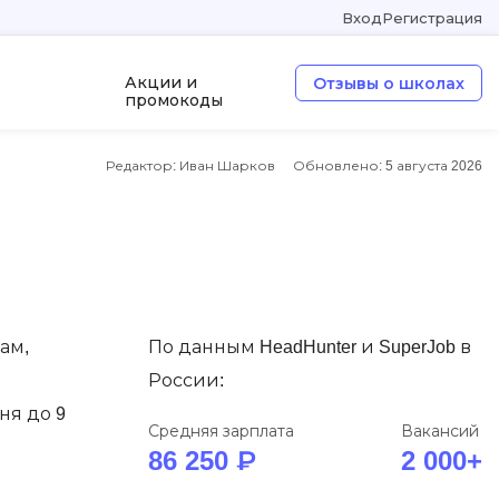
Вход
Регистрация
Акции и
Отзывы о школах
промокоды
Редактор: Иван Шарков
Обновлено:
5 августа 2026
а
ООП
Операционные системы
W
Wordpress
Webflow
ам,
По данным HeadHunter и SuperJob в
Webpack
России:
ня до 9
O
Средняя зарплата
Вакансий
86 250 ₽
2 000+
Oracle SQL
OSINT