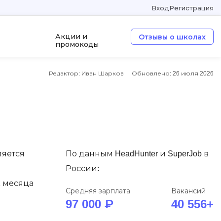
Вход
Регистрация
Акции и
Отзывы о школах
промокоды
Редактор: Иван Шарков
Обновлено:
26 июля 2026
а
ООП
Операционные системы
W
Wordpress
Webflow
ляется
По данным HeadHunter и SuperJob в
Webpack
России:
1 месяца
O
Средняя зарплата
Вакансий
97 000 ₽
40 556+
Oracle SQL
OSINT