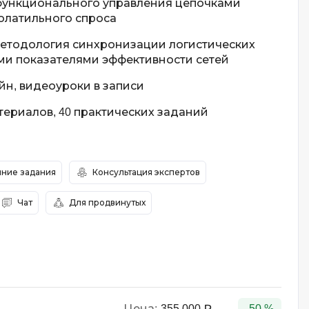
функционального управления цепочками
волатильного спроса
етодология синхронизации логистических
ми показателями эффективности сетей
н, видеоуроки в записи
териалов, 40 практических заданий
ние задания
Консультация экспертов
Чат
Для продвинутых
Цена:
355 000 ₽
-50 %