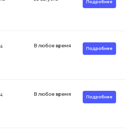
Подробнее
MODX
.js
MATLAB
mfony
MS SQL
C
ц
В любое время
Cisco
Подробнее
CI/CD
CentOS
ClickHouse
П
тка
ц
В любое время
Подробнее
Пентест
Промпт инжиниринг
de
Программная инженерия