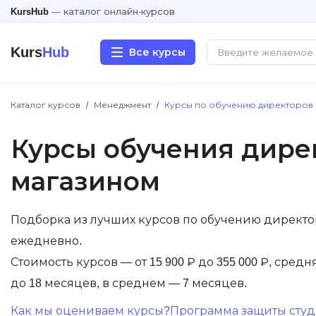
KursHub
— каталог онлайн-курсов
Kurs
Hub
Все курсы
Каталог курсов
Менеджмент
Курсы по обучению директоров
Разработка
Курсы обучения дире
Маркетинг
магазином
Дизайн
Подборка из лучших курсов по обучению директ
Аналитика
ежедневно.
Менеджмент
Стоимость курсов — от 15 900 ₽ до 355 000 ₽, сред
до 18 месяцев, в среднем — 7 месяцев.
Иностранные языки
Как мы оцениваем курсы?
Программа защиты студе