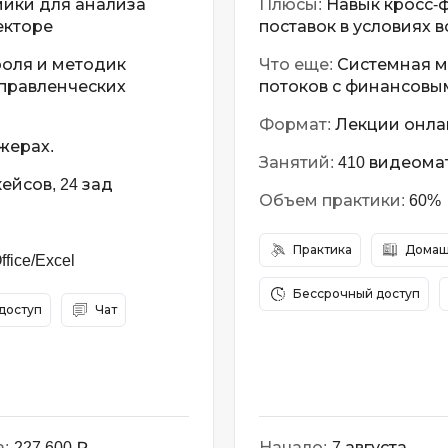
мики для анализа
Плюсы:
Навык кросс-
екторе
поставок в условиях 
оля и методик
Что еще:
Системная м
управленческих
потоков с финансовы
Формат:
Лекции онлай
жерах.
Занятий:
410 видеома
ейсов, 24 зад
Объем практики:
60%
Практика
Домаш
ice/Excel
Бессрочный доступ
доступ
Чат
:
227 600 ₽
Начало:
7 августа