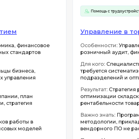
N
Backend разработка
Помощь с трудоустройс
No-Code разра
Bootstrap
NestJS
Bash
ятием
Управление в то
Nginx
Bubble
номика, финансовое
Особенности:
Управле
Nuxt.js
ных стандартов
розничный аудит, фи
0 ... 9
NoSQL
Для кого:
Специалисты
1C программирование
ьцы бизнеса,
требуется системати
У
1С Битрикс
х управления
подразделений и оп
Управление ра
1С Администрирование
Результат:
Стратегия 
Управление д
пании, план
оптимизации складск
P
, стратегия
рентабельности това
О
Важно знать:
Програм
ков работы в
методологии, прикла
нсовых моделей
вендорного ПО не ра