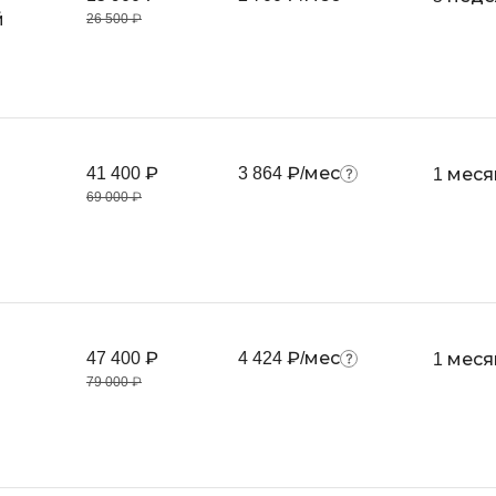
Android-разработка
й
26 500 ₽
Фреймворк Vue
Apache Kafka
Фреймворк Sy
ASP.NET
T
Ansible
TypeScript
Arduino
41 400 ₽
3 864 ₽/мес
1 меся
Tilda
69 000 ₽
Android Studio
Terraform
Active Directory
Three.js
Apache Airflow
Asterisk
V
API
VR/AR-разрабо
47 400 ₽
4 424 ₽/мес
1 меся
79 000 ₽
VMware
Р
Visual Studio Co
Разработка мобильных
приложений
R