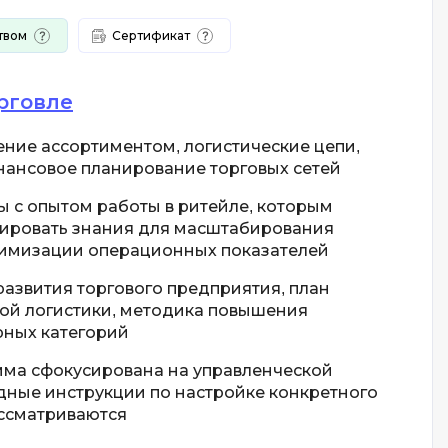
Q
твом
Сертификат
QGIS
ботка
Qt Creator
рговле
X
ние ассортиментом, логистические цепи,
XML
нансовое планирование торговых сетей
U
 с опытом работы в ритейле, которым
зировать знания для масштабирования
UML
тимизации операционных показателей
зработкой и IT
Y
развития торгового предприятия, план
ронами
ой логистики, методика повышения
Yandex Cloud
рных категорий
ма сфокусирована на управленческой
дные инструкции по настройке конкретного
ссматриваются