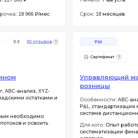
рочка:
18 966 ₽/мес
Срок:
18 месяцев
3.3
80 отзывов
РШ
Сертификат
ином
Управляющий ма
розницы
, ABC-анализ, XYZ-
ладскими остатками и
Особенности:
ABC-ана
P&L, стандартизация 
системе дистанционн
орым необходимо
потоков и освоить
Для кого:
Опыт работы 
систематизации фина