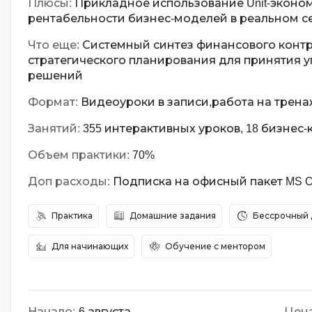
Плюсы:
Прикладное использование Unit-эконо
рентабельности бизнес-моделей в реальном с
Что еще:
Системный синтез финансового контр
стратегического планирования для принятия 
решений
Формат:
Видеоуроки в записи,работа на трена
Занятий:
355 интерактивных уроков, 18 бизнес-к
Объем практики:
70%
Доп расходы:
Подписка на офисный пакет MS Off
Практика
Домашние задания
Бессрочный 
Для начинающих
Обучение с ментором
Начало:
6 августа
Цена