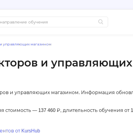
 и управляющих магазином
Популярные
PHP-разработк
Python-разработка
PostgreSQL
кторов и управляющих
Java-разработка
Pascal
QA-тестирование
Postman
Информационная
Perl
безопасность
оров и управляющих магазином. Информация обнов
Powershell
Разработка на языке C#
PyQt
няя стоимость — 137 460 ₽, длительность обучения от 
Системное
Prometheus
администрирование
Golang-разработка
С
нтов от KursHub