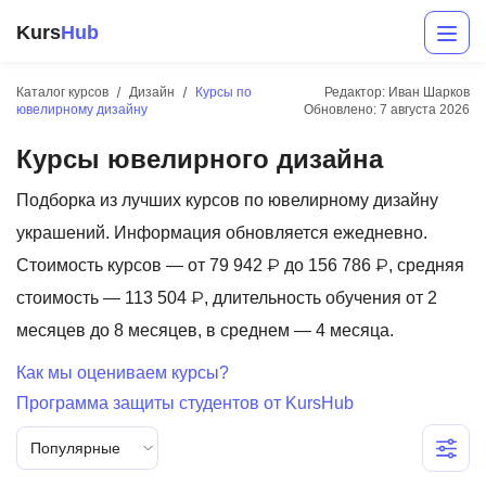
Kurs
Hub
Каталог курсов
Дизайн
Курсы по
Редактор: Иван Шарков
ювелирному дизайну
Обновлено:
7 августа 2026
Курсы ювелирного дизайна
Подборка из лучших курсов по ювелирному дизайну
украшений. Информация обновляется ежедневно.
Стоимость курсов — от 79 942 ₽ до 156 786 ₽, средняя
Разработка
стоимость — 113 504 ₽, длительность обучения от 2
месяцев до 8 месяцев, в среднем — 4 месяца.
Маркетинг
Как мы оцениваем курсы?
Дизайн
Программа защиты студентов от KursHub
Аналитика
Популярные
Менеджмент