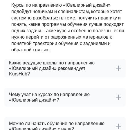
Курсы по направлению «Ювелирный дизайн»
подойдут новичкам и специалистам, которые хотят
системно разобраться в теме, получить практику и
понять, какие программы обучения лучше подходят
под их задачи. Такие курсы особенно полезны, если
нужно перейти от разрозненных материалов к
понятной траектории обучения с заданиями и
обратной связью.
Какие ведущие школы по направлению
«Ювелирный дизайн» рекомендует
KursHub?
После проверки школ по направлению «Ювелирный
дизайн» KursHub выделяет ведущие проверенные
Чему учат на курсах по направлению
школы:
«Ювелирный дизайн»?
Skillbox
На курсах по направлению «Ювелирный дизайн»
Fashion Factory School
обычно разбирают базовые понятия, практические
Можно ли начать обучение по направлению
При выборе учитываются релевантность программ,
задачи и инструменты, которые нужны для
«Ювелирный дизайн» с нуля?