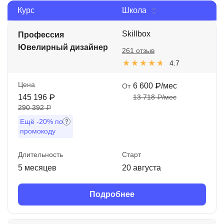
Курс
Школа
Иностранные языки
Soft Skills
Skillbox
Профессия
Ювелирный дизайнер
261 отзыв
ДПО
4.7
Детям
Цена
6 600 ₽/мес
От
Акции и промокоды
145 196 ₽
13 718 ₽/мес
290 392 ₽
Рейтинг онлайн-школ
Ещё
-20%
по
промокоду
Длительность
Старт
5 месяцев
20 августа
Подробнее