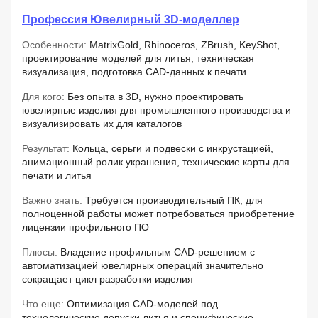
Профессия Ювелирный 3D-моделлер
Особенности:
MatrixGold, Rhinoceros, ZBrush, KeyShot,
проектирование моделей для литья, техническая
визуализация, подготовка CAD-данных к печати
Для кого:
Без опыта в 3D, нужно проектировать
ювелирные изделия для промышленного производства и
визуализировать их для каталогов
Результат:
Кольца, серьги и подвески с инкрустацией,
анимационный ролик украшения, технические карты для
печати и литья
Важно знать:
Требуется производительный ПК, для
полноценной работы может потребоваться приобретение
лицензии профильного ПО
Плюсы:
Владение профильным CAD-решением с
автоматизацией ювелирных операций значительно
сокращает цикл разработки изделия
Что еще:
Оптимизация CAD-моделей под
технологические допуски литья и специфические