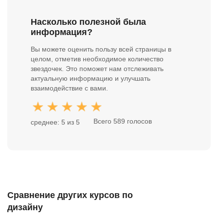
есть ли задания после ключевых тем;
изучите отзывы учеников о преподавателях и
как организована проверка работ и обратная связь;
обратной связи;
Насколько полезной была
есть ли итоговый проект или набор практических
сравните, какие результаты обучения показывает
информация?
кейсов;
школа на примерах работ.
насколько свежими выглядят материалы и примеры
Вы можете оценить пользу всей страницы в
в программе;
целом, отметив необходимое количество
что пишут ученики о понятности объяснений и
звездочек. Это поможет нам отслеживать
пользе практики.
актуальную информацию и улучшать
взаимодействие с вами.
Всего 589 голосов
среднее: 5 из 5
Сравнение других курсов по
дизайну