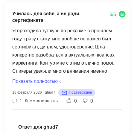
Училась для себя, а не ради
5/5
сертификата
Я проходила тут курс по рекламе в прошлом
году, сразу скажу, мне вообще не важен был
сертификат, диплом, удостоверение. Шла
конкретно разобраться в актуальных нюансах
маркетинга. Контур мне с этим отлично помог.
Спикеры уделяли много внимания именно
текущей ситуации в рекламе и делали акцент на
Показать полностью
практике. Такой формат просто не оставляет
18 февраля 2026
ghud7
Подтверждён
никаких других шансов, кроме как реально стать
1
Комментировать
0
0
еще более топовым специалистом!
Ответ для ghud7