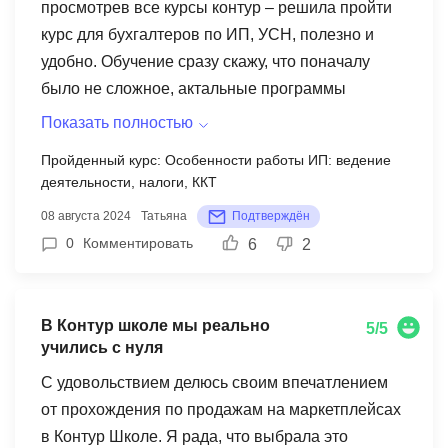
просмотрев все курсы контур – решила пройти
нашей аудитории. Итоговое тестирование
курс для бухгалтеров по ИП, УСН, полезно и
построено вообще походу не с целью проверки
удобно. Обучение сразу скажу, что поначалу
знаний, потому что тест состоящий из 3
было не сложное, актальные программы
вариантов ответов, в конце которых
казались ну очень простыми, проверочные
выскакивают правильные ответы, и со второй
Показать полностью
тесты аналогично, но дальше – все сложнее и
попытки - ты проходишь безупречно, зная
Пройденный курс: Особенности работы ИП: ведение
сложнее, даже очень. Хоть и вебинары
правильные наперед, это не нормально.
деятельности, налоги, ККТ
интересные без базовых знаний практики,
Получается вариантов, что диплом Вы не
08 августа 2024
Татьяна
Подтверждён
новичкам к примеру тут делать нечего,
получите нет, а вот знания вместе с дипломом
0
Комментировать
6
2
информация подаеться доступно, но понятно
не прибудут.
будет для практикующих специалистов. Времени
уходит несколько часов в день на выполнения
В Контур школе мы реально
5/5
домашних заданий, бесплатно вы конечно нигде
учились с нуля
не получите новые знания, поэтому рекомендую
С удовольствием делюсь своим впечатлением
школу контур, как онлайн платформу – тут есть
от прохождения по продажам на маркетплейсах
возможность получить сертификат.
в Контур Школе. Я рада, что выбрала это