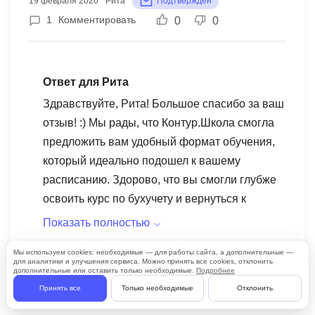
19 февраля 2026
Рита
Подтверждён
приняли в отделе кадров без лишних вопросов и
1
Комментировать
0
0
сомнений.
Ответ для Рита
Здравствуйте, Рита! Большое спасибо за ваш
отзыв! :) Мы рады, что Контур.Школа смогла
предложить вам удобный формат обучения,
который идеально подошел к вашему
расписанию. Здорово, что вы смогли глубже
освоить курс по бухучету и вернуться к
сложным темам в удобное время. Мы
Показать полностью
гордимся тем, что наши выпускники получают
24 февраля 2026
СКБ Контур
Мы используем cookies: необходимые — для работы сайта, а дополнительные —
официальные документы, которые
Ответить
для аналитики и улучшения сервиса. Можно принять все cookies, отклонить
0
0
дополнительные или оставить только необходимые.
Подробнее
принимаются на работе без вопросов. Ваш
Принять все
Только необходимые
Отклонить
успех для нас очень важен, и мы рады, что
смогли помочь вам в вашем обучении. Удачи