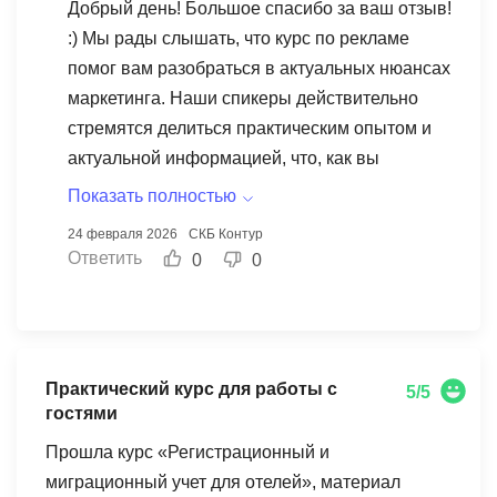
Добрый день! Большое спасибо за ваш отзыв!
:) Мы рады слышать, что курс по рекламе
помог вам разобраться в актуальных нюансах
маркетинга. Наши спикеры действительно
стремятся делиться практическим опытом и
актуальной информацией, что, как вы
отметили, очень важно в быстро меняющемся
Показать полностью
мире рекламы. Ваши слова вдохновляют нас
24 февраля 2026
СКБ Контур
продолжать работать над качеством наших
Ответить
0
0
программ. Мы надеемся, что полученные
знания помогут вам стать еще более
успешным специалистом в вашей области.
Ждем вас на наших будущих курсах!
Практический курс для работы с
5/5
гостями
Прошла курс «Регистрационный и
миграционный учет для отелей», материал