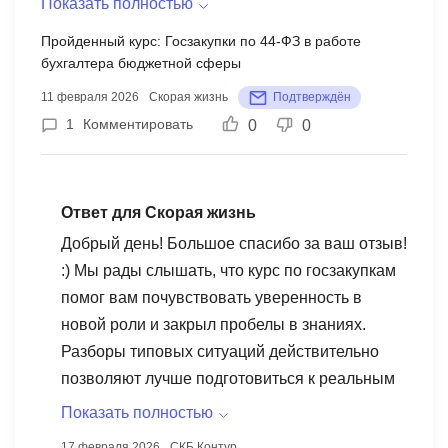
Показать полностью
в новой роли. Особенно полезными оказались
Пройденный курс: Госзакупки по 44‑ФЗ в работе
разборы типовых ситуаций, с которыми
бухгалтера бюджетной сферы
сталкиваешься в реальной работе, а не только в
11 февраля 2026
Скорая жизнь
Подтверждён
теории.
1
Комментировать
0
0
Ответ для Скорая жизнь
Добрый день! Большое спасибо за ваш отзыв!
:) Мы рады слышать, что курс по госзакупкам
помог вам почувствовать уверенность в
новой роли и закрыл пробелы в знаниях.
Разборы типовых ситуаций действительно
позволяют лучше подготовиться к реальным
задачам, и мы стараемся сделать обучение
Показать полностью
максимально практичным. Поздравляем с
17 февраля 2026
СКБ Контур