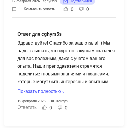
17 февраля 2026
cghyrs5s
Подтверждён
1
Комментировать
0
0
Ответ для cghyrs5s
Здравствуйте! Спасибо за ваш отзыв! :) Мы
рады слышать, что курс по закупкам оказался
для вас полезным, даже с учетом вашего
опыта. Наши преподаватели стремятся
поделиться новыми знаниями и нюансами,
которые могут быть интересны и опытным
специалистам. Мы также рады, что вам
Показать полностью
понравился формат обучения – возможность
19 февраля 2026
СКБ Контур
учиться в своем темпе действительно важна
Ответить
0
0
для качественного усвоения материала.