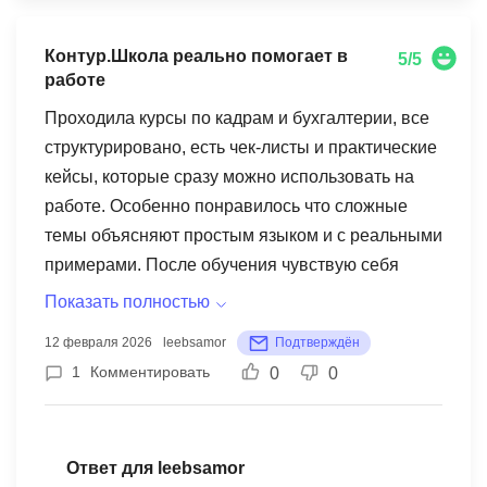
обучения. Мы надеемся, что полученные
знания помогут вам достичь ваших целей в
Контур.Школа реально помогает в
5/5
профессиональной сфере.
работе
Проходила курсы по кадрам и бухгалтерии, все
структурировано, есть чек-листы и практические
кейсы, которые сразу можно использовать на
работе. Особенно понравилось что сложные
темы объясняют простым языком и с реальными
примерами. После обучения чувствую себя
увереннее, знаю как действовать без ошибок и
Показать полностью
лишних затрат времени.
12 февраля 2026
leebsamor
Подтверждён
1
Комментировать
0
0
Ответ для leebsamor