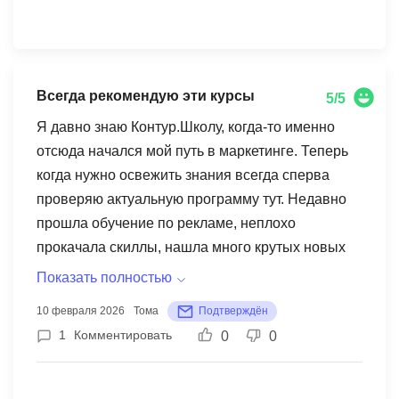
курсы. Мы уверены, что знания, полученные
развивать свои профессиональные навыки. Я с
на занятиях, помогут вам в вашей
удовольствием рекомендую всем, кто стремится
профессиональной деятельности. Ценим ваш
стать профессионалом в данной сфере.
выбор!
Всегда рекомендую эти курсы
5/5
Я давно знаю Контур.Школу, когда-то именно
отсюда начался мой путь в маркетинге. Теперь
когда нужно освежить знания всегда сперва
проверяю актуальную программу тут. Недавно
прошла обучение по рекламе, неплохо
прокачала скиллы, нашла много крутых новых
фишек для повышения конверсии. Очень
Показать полностью
нравится что тут преподаватели делают упор
10 февраля 2026
Тома
Подтверждён
именно на практику и реальные кейсы. Нет
1
Комментировать
0
0
сухой теории. Это очень помогает быстро
освоиться.