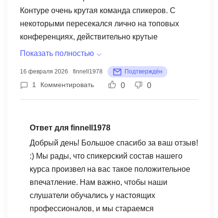
Контуре очень крутая команда спикеров. С
некоторыми пересекался лично на топовых
конференциях, действительно крутые
специалисты в маркетинге. Да и в обучении это
Показать полностью
очень чувствовалось. Живая подача материала,
16 февраля 2026
finnell1978
Подтверждён
огромное количество примеров из работы,
1
Комментировать
0
0
годные советы (а не просто мотивация). Я
остался под впечатлением!
Ответ для finnell1978
Добрый день! Большое спасибо за ваш отзыв!
:) Мы рады, что спикерский состав нашего
курса произвел на вас такое положительное
впечатление. Нам важно, чтобы наши
слушатели обучались у настоящих
профессионалов, и мы стараемся