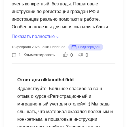
очень конкретный, без воды. Пошаговые
инструкции по регистрации граждан РФ и
иностранцев реально помогают в работе.
Особенно полезны для меня оказались блоки
про сроки, документы и штрафы. После курса
Показать полностью
чувствую себя уверенно и точно знаю, как
18 февраля 2026
olkkuudhdi9dd
Подтверждён
избежать ошибок при приеме гостей.
1
Комментировать
0
0
Ответ для olkkuudhdi9dd
Здравствуйте! Большое спасибо за ваш
отзыв о курсе «Регистрационный и
миграционный учет для отелей»! :) Мы рады
слышать, что материал оказался полезным и
конкретным, а пошаговые инструкции
помогли вам в работе. Здорово, что вы