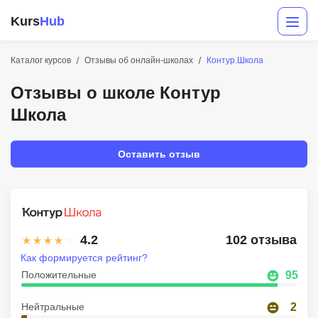
Kurs
Hub
Каталог курсов
Отзывы об онлайн-школах
Контур.Школа
Отзывы о школе Контур
Школа
Оставить отзыв
Разработка
Маркетинг
4.2
102 отзыва
Дизайн
Как формируется рейтинг?
Положительные
95
Аналитика
Нейтральные
2
Менеджмент