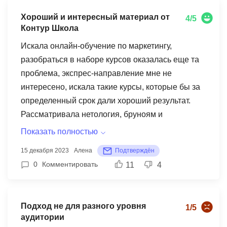
Хороший и интересный материал от
4/5
Контур Школа
Искала онлайн-обучение по маркетингу,
разобраться в наборе курсов оказалась еще та
проблема, экспрес-направление мне не
интересено, искала такие курсы, которые бы за
определенный срок дали хороший результат.
Рассматривала нетология, бруноям и
контуршкола. Почитав отзывы очень
Показать полностью
понравилась контур, год почти прошел как
15 декабря 2023
Алена
Подтверждён
прослушала, решила оставить отзыв. Основные
0
Комментировать
11
4
достоинства занятий: полезный, а главное было
понятно проходить, удобное обучение для тех
кто работает и пытается совмещать обучение.
Подход не для разного уровня
1/5
Лекции построены на балансе теории и
аудитории
практики, лекторы дают хороший и интересный