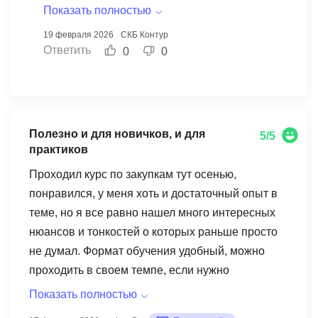
предоставлять только лучшие знания и
Показать полностью
практические советы. Ваши слова о живой
19 февраля 2026
СКБ Контур
подаче материала и полезных примерах
Ответить
0
0
вдохновляют нашу команду продолжать
развиваться и улучшать программу.
Надеемся, что ваши дальнейшие шаги в
обучении будут столь же успешными!
Полезно и для новичков, и для
5/5
практиков
Проходил курс по закупкам тут осенью,
понравился, у меня хоть и достаточный опыт в
теме, но я все равно нашел много интересных
нюансов и тонкостей о которых раньше просто
не думал. Формат обучения удобный, можно
проходить в своем темпе, если нужно
возвращаться к урокам, никто не давит.
Показать полностью