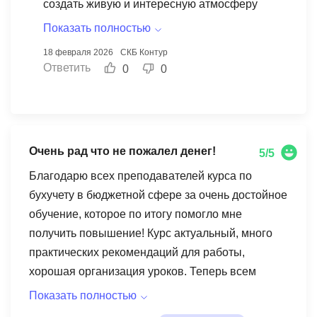
создать живую и интересную атмосферу
обучения. Ваши замечания о разной степени
Показать полностью
подачи материала очень ценны для нас, и мы
18 февраля 2026
СКБ Контур
обязательно учтем их в будущем. Спасибо,
Ответить
0
0
что выбрали нас для вашего обучения!
Желаем вам дальнейших успехов!
Очень рад что не пожалел денег!
5/5
Благодарю всех преподавателей курса по
бухучету в бюджетной сфере за очень достойное
обучение, которое по итогу помогло мне
получить повышение! Курс актуальный, много
практических рекомендаций для работы,
хорошая организация уроков. Теперь всем
знакомым рекомендую!
Показать полностью