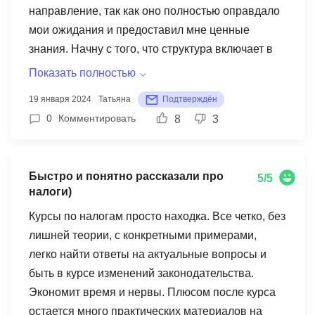
направление, так как оно полностью оправдало
мои ожидания и предоставил мне ценные
знания. Начну с того, что структура включает в
себя четко выстроенные темы, обозначенные
Показать полностью
этапы обучения. Каждая тема освещена
19 января 2024
Татьяна
Подтверждён
изложением не только теоретических аспектов,
0
Комментировать
8
3
но и содержит практические советы и
рекомендации, что, на мой взгляд, является
большим плюсом. Мы реально учились с нуля,
Быстро и понятно рассказали про
5/5
на примерах из жизни мой куратор помогал мне
налоги)
выбрать тот товар, который максимально
Курсы по налогам просто находка. Все четко, без
хорошо будет продаваться, а не тот который я
лишней теории, с конкретными примерами,
себе придумала. Лекторы, ведущие занятия,
легко найти ответы на актуальные вопросы и
профессионалы в своей области. Их
быть в курсе изменений законодательства.
грамотность и умение систематизировать
Экономит время и нервы. Плюсом после курса
сложные вопросы по теме маркетплейсов
остается много практических материалов на
сделали процесс обучения увлекательным и