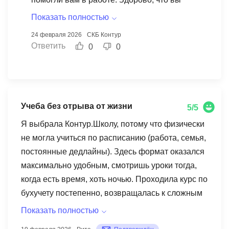
отметили полезность блоков о сроках,
Показать полностью
документах и штрафах – это действительно
24 февраля 2026
СКБ Контур
важные аспекты. Мы стремимся сделать
Ответить
0
0
обучение максимально эффективным и
полезным, и ваши слова вдохновляют нас
двигаться дальше. Желаем вам успехов в
приеме гостей и всегда рады видеть вас на
Учеба без отрыва от жизни
5/5
наших курсах!
Я выбрала Контур.Школу, потому что физически
не могла учиться по расписанию (работа, семья,
постоянные дедлайны). Здесь формат оказался
максимально удобным, смотришь уроки тогда,
когда есть время, хоть ночью. Проходила курс по
бухучету постепенно, возвращалась к сложным
темам. В конце получила официальный
Показать полностью
документ об обучении, который спокойно