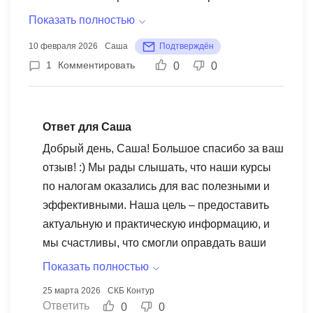
руках, в практике пригождались не раз. Советую
полезным. Я высоко ценю их способность
Показать полностью
тем, кто хочет быть уверенным в отчетности.
объяснить даже сложные аспекты
10 февраля 2026
Саша
Подтверждён
налогообложения и законодательства простым и
1
Комментировать
0
0
понятным языком. Структура занятий очень
удобна, слайды и материалы составлены емко и
логично. Мне нравится, что уделено внимание
Ответ для Саша
не только теории, но и практическим заданиям,
Добрый день, Саша! Большое спасибо за ваш
что позволяет закрепить полученные знания.
отзыв! :) Мы рады слышать, что наши курсы
Контур Школа обеспечивает удобство и гибкость
по налогам оказались для вас полезными и
в обучении, что позволяет пройти учебу
эффективными. Наша цель – предоставить
дистанционно, что, в сочетании с выгодной
актуальную и практическую информацию, и
стоимостью и удобным сервисом, делает
мы счастливы, что смогли оправдать ваши
процесс обучения максимально комфортным. В
ожидания. Ваши слова о четкости материалов
целом, этот материал оказался для меня не
Показать полностью
и наличии практических примеров
только источником новых знаний в области
25 марта 2026
СКБ Контур
вдохновляют нас продолжать улучшать наши
продаж на маркетплейсах, но и возможностью
Ответить
0
0