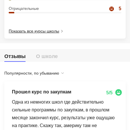
Иностранные языки
Отрицательные
5
Soft Skills
ДПО
Показать все курсы школы
Детям
Акции и промокоды
Отзывы
О школе
Рейтинг онлайн-школ
Популярности, по убыванию
Прошел курс по закупкам
5/5
Одна из немногих школ где действительно
сильные программы по закупкам, в прошлом
месяце закончил курс, результаты уже ощущаю
на практике. Скажу так, америку там не