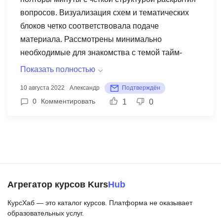
вопросов. Визуализация схем и тематических
блоков четко соответствовала подаче
материала. Рассмотрены минимально
необходимые для знакомства с темой тайм-
менеджмента проблемные ситуации и техники
Показать полностью
их решения. Понятно, что для овладения
10 августа 2022
Александр
Подтверждён
приемами тайм-менеджмента (а не только
0
Комментировать
1
0
знакомства) необходимо прочитать как минимум
пару книг по теме, проработать ключевые
моменты курса и, конечно, практиковать
полученные знания на собственном опыте.
Коучеру респект!
Агрегатор курсов Kurs
Hub
КурсХаб — это каталог курсов. Платформа не оказывает
образовательных услуг.