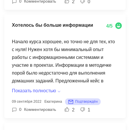
0
Комментировать
2
0
у него был бы список рекомендованной
месяц вы уже поймете как генерировать идеи.
литературы, авторов, изданий, журналов и
сайтов. Спасибо уроки легенд за наставления
Хотелось бы больше информации
4/5
на правильный путь и конкретные знания,
мощный глоток знаний, подписку оправдано,
Начало курса хорошее, но точно не для тех, кто
длительность занятий отличная, бесценный
с нуля! Нужен хотя бы минимальный опыт
опыт от Уроки легенд.
работы с информационными системами и
участие в проектах. Информации в методичке
порой было недостаточно для выполнения
домашних заданий. Предложенный кейс в
самом домашнем задании сырой, мало
Показать полностью
исходных данных, необходимо было
09 сентября 2022
Екатерина
Подтверждён
придумывать, при том, что профессия аналитика
0
Комментировать
2
1
подразумевает под собой сбор данных и работу
с данными. Шаблоны сквозного здания
сложноваты в заполнении для обучающихся "с