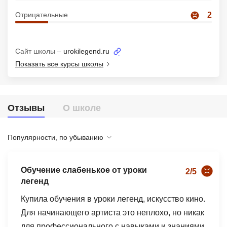
Иностранные языки
Отрицательные
2
Soft Skills
Сайт школы –
urokilegend.ru
ДПО
Показать все курсы школы
Детям
Акции и промокоды
Отзывы
О школе
Рейтинг онлайн-школ
Популярности, по убыванию
Обучение слабенькое от уроки
2/5
легенд
Купила обучения в уроки легенд, искусство кино.
Для начинающего артиста это неплохо, но никак
для профессионального с навыками и знаниями,