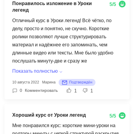
Понравилось изложение в Уроки
5/5
нуля", так как многое в вводном курсе не
легенд
поднималось и не освещалось, а также не
Отличный курс в Уроки легенд! Всё чётко, по
вяжется с исходным кейсом. Большая половина
делу, просто и понятно, не скучно. Короткие
полей шаблонов сквозного задания получилась
ролики позволяют лучше структурировать
не заполненной.
материал и надёжнее его запоминать, чем
длинные видео или тексты. Мне было удобно
послушать минуту-две и сразу же
законспектировать основные тезисы. Мои
Показать полностью
разрозненные знания по теме после вашего
10 августа 2022
Марина
Подтверждён
курса сложились в целостную структуру. И
0
Комментировать
1
1
здорово, что преподаватель сам использовал
методику истории в курсе =) Хотелось бы ещё
больше инсайтов и больше практических
Хороший курс от Уроки легенд
5/5
заданий. Но я знаю, что смогу сама придумать
себе практику. Большое спасибо за курс Уроки
Мне понравился курс: короткие мини-уроки на
легенд!
полторы минуты с четкой структурой раскрытия