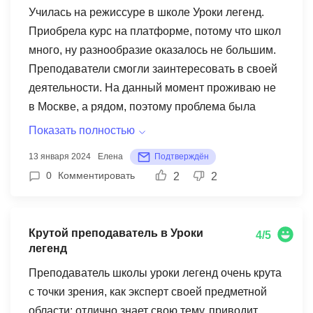
Училась на режиссуре в школе Уроки легенд.
времени на ее чтение и ничего не пропустить -
Приобрела курс на платформе, потому что школ
самое интересное - как заставить себя начать
много, ну разнообразие оказалось не большим.
что-то делать? как отучиться от прокрастинации?
Преподаватели смогли заинтересовать в своей
Подписку оформила, но непонятно где искать
деятельности. На данный момент проживаю не
идеи и вдохновении одновременно, знания
в Москве, а рядом, поэтому проблема была
поверхностное. Новые знания особо не
найти и выбрать онлайн обучения. Чтобы курс
впечатлили от школы уроки легенд
Показать полностью
построен интересно не скажу, все секреты они
13 января 2024
Елена
Подтверждён
не раскрывают, преподают на 4, но
0
Комментировать
2
2
начинающему режиссёру отличный курс. Стоит
конечно слишком дорого, но деньги вложила
надеюсь будет результат. Курс большой, чем в
Крутой преподаватель в Уроки
4/5
других школах, даже очень. Базу в течении
легенд
месяца я получила в принципе достойную,
Преподаватель школы уроки легенд очень крута
возможно все курсы в этой сфере сейчас стоят
с точки зрения, как эксперт своей предметной
дорого, чтобы стать режиссёром - нужны
области: отлично знает свою тему, приводит