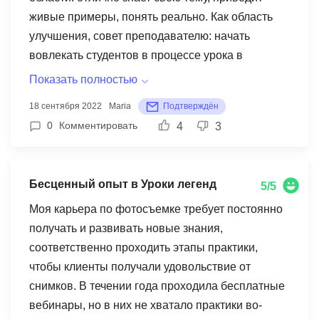
определенные вложения. Уверенно могу
живые примеры, понять реально. Как область
сказать, что ресурс этот даст свои хорошие
улучшения, совет преподавателю: начать
результаты и достичь определенного уровня.
вовлекать студентов в процессе урока в
Поэтому если у вас есть деньги, то стоит
интерактив, задавать вопросы, обсуждать
покупать уроки легенд, ведь профессионального
Показать полностью
ответы в чате. Это полезно для поддержки
обучение уровня не факт что вы найдете в
18 сентября 2022
Maria
Подтверждён
бодрости аудитории вовлечения в процесс
России.
0
Комментировать
4
3
лекции. Как область улучшения курса в рамках
сопроводительных материалов совет: больше
примеров в методичках. Иной раз много описано
Бесценный опыт в Уроки легенд
5/5
теории, а практическое применение приходится
искать в интернет и не всегда понятно, подходит
Моя карьера по фотосъемке требует постоянно
ли оно (применение) конкретно к этой теории. Не
получать и развивать новые знания,
понятно где искать вдохновение и ожидать чего-
соответственно проходить этапы практики,
то супер вау нет смысла.
чтобы клиенты получали удовольствие от
снимков. В течении года проходила бесплатные
вебинары, но в них не хватало практики во-