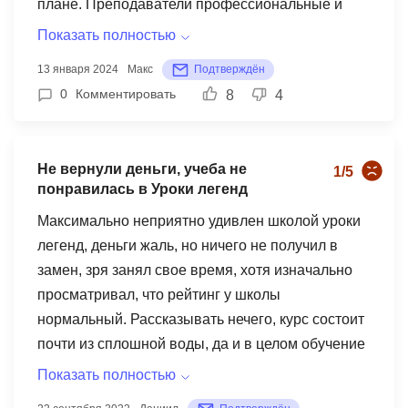
плане. Преподаватели профессиональные и
знающие свое дело. На протяжении занятий я
Показать полностью
узнал множество интересных фактов о
13 января 2024
Макс
Подтверждён
фотографии, которые ранее были мне
0
Комментировать
8
4
непонятны. Информация подавалась легко и
доступно, что способствовало общему
пониманию процессов и техник. Особенно
Не вернули деньги, учеба не
1/5
приятно было, что помимо технических навыков,
понравилась в Уроки легенд
преподаватели уделяли внимание и
Максимально неприятно удивлен школой уроки
творческому развитию студентов. На курсе мы
легенд, деньги жаль, но ничего не получил в
не только узнали, как пользоваться камерой и
замен, зря занял свое время, хотя изначально
обрабатывать фотографии, но и развивали
просматривал, что рейтинг у школы
свою художественную сторону. Уроки часто
нормальный. Рассказывать нечего, курс состоит
включали в себя интервью с выдающимися
почти из сплошной воды, да и в целом обучение
специалистами в области фотографии и
очень не понравилась, все что дается можно
журналистики. Это было очень вдохновляющие
Показать полностью
найти в интернете. Запросил возврат, получил
и расширяло кругозор, позволяя видеть мир