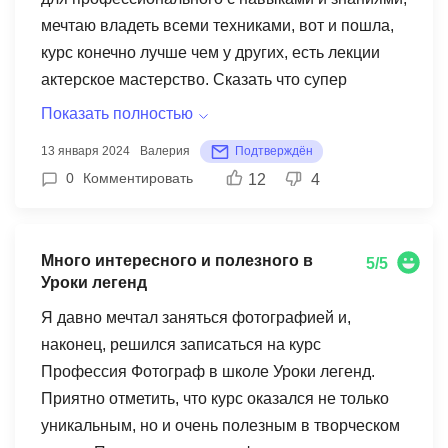
мечтаю владеть всеми техниками, вот и пошла,
курс конечно лучше чем у других, есть лекции
актерское мастерство. Сказать что супер
обучение не могу, не все люди могут
Показать полностью
похвастаться шикарными знаниями после
13 января 2024
Валерия
Подтверждён
обучения. Каждое занятие как то построено
0
Комментировать
12
4
непонятно, много воды, мало по существу.
Интересно это я такая придирчивая или это
реально так. Для карьеры артиста кино курс не
Много интересного и полезного в
5/5
тянет, актуальной информации мало. Денег
Уроки легенд
своих не стоит. Это мое мнение и отзыв.
Я давно мечтал заняться фотографией и,
наконец, решился записаться на курс
Профессия Фотограф в школе Уроки легенд.
Приятно отметить, что курс оказался не только
уникальным, но и очень полезным в творческом