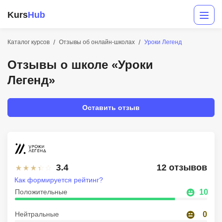
Kurs
Hub
Каталог курсов
Отзывы об онлайн-школах
Уроки Легенд
Отзывы о школе «Уроки
Легенд»
Оставить отзыв
Разработка
Маркетинг
3.4
12 отзывов
Дизайн
Как формируется рейтинг?
Положительные
10
Аналитика
Нейтральные
0
Менеджмент