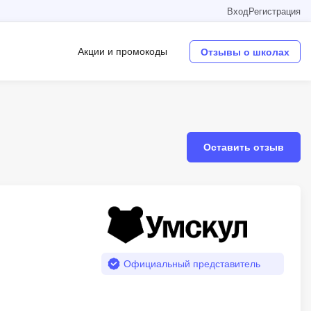
Вход
Регистрация
Акции и промокоды
Отзывы о школах
Операционные системы
W
Оставить отзыв
Wordpress
Webflow
Webpack
O
Oracle SQL
Официальный представитель
OSINT
в
Objective-C