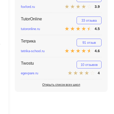
MATLAB
ony
3.9
foxford.ru
MS SQL
TutorOnline
33 отзыва
C
4.5
tutoronline.ru
Cisco
Тетрика
CI/CD
91 отзыв
0
4.6
tetrika-school.ru
CentOS
ClickHouse
Twostu
10 отзывов
П
ка
4
egevpare.ru
Пентест
Открыть список всех школ
Промпт инжиниринг
de
Программная инженерия
Парсинг