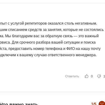
NestJS
Bootstrap
Nginx
Bash
Nuxt.js
Bubble
пыт с услугой репетиторов оказался столь негативным.
NoSQL
шим списанием средств за занятия, которые не состоялись
0 ... 9
У
ма. Мы благодарим вас за обратную связь — это важный
1C программирование
рвиса. Для срочного разбора вашей ситуации и поиска
Управление разр
1С Битрикс
ста, предоставить номер телефона и ФИО на нашу почту
Управление дро
1С Администрирование
дключим к вашему случаю ответственного менеджера.
О
P
ООП
PHP-разработка
Ответить
0
Что важно знать
1/5