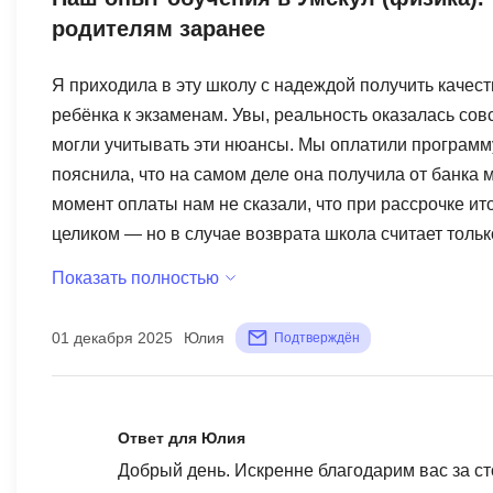
родителям заранее
Я приходила в эту школу с надеждой получить каче
ребёнка к экзаменам. Увы, реальность оказалась совс
могли учитывать эти нюансы. Мы оплатили программ
пояснила, что на самом деле она получила от банка 
момент оплаты нам не сказали, что при рассрочке ит
целиком — но в случае возврата школа считает только
заплатили мы. 📌 Что произошло в процессе обучени
Показать полностью
позже, урок по факту не состоялся. Признали это тол
травму, мы уехали в травмпункт. Я сразу позвонила, 
01 декабря 2025
Юлия
Подтверждён
обещали «перезвонить и всё отменить». Звонка не бы
— единственный официальный канал, и телефонный ра
проведённым. • 19 ноября — репетитор снова не выше
Ответ для Юлия
работает поддержка Все общение — строго через чат.
Добрый день. Искренне благодарим вас за ст
звонки обещают перезвонить — но в моём случае это