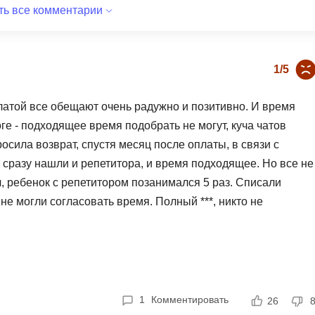
Frontend-разработка
ть все комментарии
А
FullStack-разработка
Автоматизация 
Flask
Алгоритмы и стр
1/5
FastAPI
Администрирова
латой все обещают очень радужно и позитивно. И время
D
Архитектор ПО
е - подходящее время подобрать не могут, куча чатов
DevOps
Администрирова
осила возврат, спустя месяц после оплаты, в связи с
Docker
сразу нашли и репетитора, и время подходящее. Но все не
Б
Dart
ч, ребенок с репетитором позанимался 5 раз. Списали
Белый хакер
 не могли согласовать время. Полный ***, никто не
Drupal
Базы данных
, не тратье время, нервы и деньги. Одно радует, что я не
DataLens
етов.
Блокчейн
Delphi
N
B
No-Code разраб
1
Комментировать
26
Backend разработка