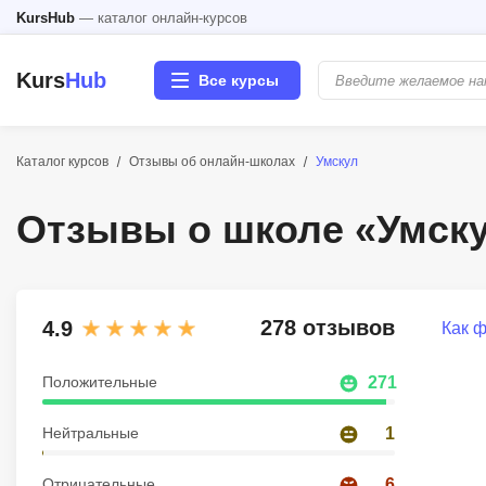
KursHub
— каталог онлайн-курсов
Kurs
Hub
Все курсы
Каталог курсов
Отзывы об онлайн-школах
Умскул
Разработка
Отзывы о школе «Умск
Маркетинг
Дизайн
278 отзывов
4.9
Как 
Аналитика
Положительные
271
Менеджмент
Нейтральные
1
Иностранные языки
Отрицательные
6