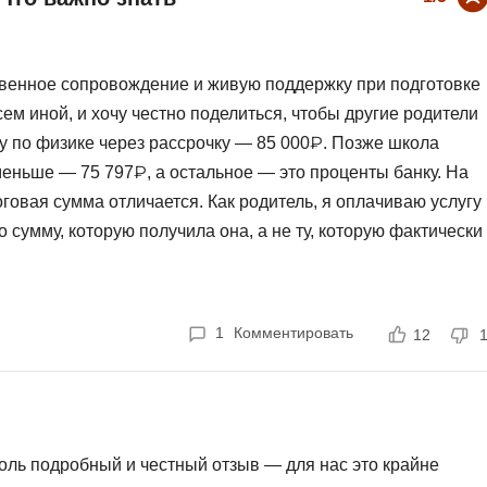
ственное сопровождение и живую поддержку при подготовке
ем иной, и хочу честно поделиться, чтобы другие родители
у по физике через рассрочку — 85 000₽. Позже школа
меньше — 75 797₽, а остальное — это проценты банку. На
оговая сумма отличается. Как родитель, я оплачиваю услугу
 сумму, которую получила она, а не ту, которую фактически
я • Занятие 5 ноября — репетитор подключился на 30 минут
ько после моей претензии. • 8 ноября — ребёнок получил
предупредила, что на урок не попадём. Меня успокоили,
1
Комментировать
12
ло. Я написала в чат — но оказалось, что по правилам чат
зговор «не считается». В итоге урок всё равно посчитали
л на связь, хотя ребёнок ждал и готовился. 🗂 Как
 Ответы могут приходить с задержкой, иногда по ночам. На
оль подробный и честный отзыв — для нас это крайне
го не происходило. Ощущение, что школа не контролирует