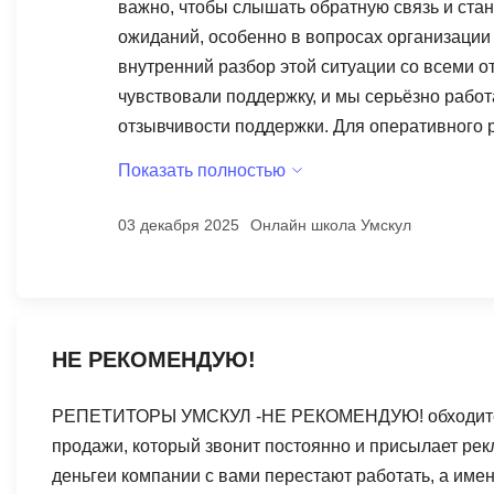
важно, чтобы слышать обратную связь и стан
репетитора, пока сам родитель не начинает писать и
ожиданий, особенно в вопросах организации
только за непроведённые занятия, высчитав сумму п
внутренний разбор этой ситуации со всеми о
считается не от той суммы, которую оплатил родитель
чувствовали поддержку, и мы серьёзно работ
(рассрочка) всё равно остаётся на клиенте — закрыва
отзывчивости поддержки. Для оперативного 
родителям Я не пишу это из негатива, а из желания
пожалуйста, напишите нам с подробным опи
красивая упаковка и обещания сопровождения, но: 
Показать полностью
UmschoolCare@yandex.ru. С уважением, Ком
всегда выходят на связь и не контролируются систе
имеют юридической силы — только чат. 🔹 Условия в
03 декабря 2025
Онлайн школа Умскул
заключения сделки. В сухом остатке Обучение мы пр
потерянное время, нервы и необходимость срочно ис
мне кто-то рассказал об этом заранее, я бы внимате
НЕ РЕКОМЕНДУЮ!
РЕПЕТИТОРЫ УМСКУЛ -НЕ РЕКОМЕНДУЮ! обходите да
продажи, который звонит постоянно и присылает рекл
деньгеи компании с вами перестают работать, а имен