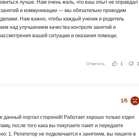
овиться лучше. Нам очень жаль, что ваш опыт не оправдал
 разбираться. 💰 Возврат средств Школа вернула деньги
 занятий и коммуникации — мы обязательно проводим
о своей формуле и удержав 3% комиссии. Но возврат
тделами. Нам важно, чтобы каждый ученик и родитель
, а от той, которую школа получила от банка. А кредит
аем над улучшением качества контроля занятий и
ть его приходится самостоятельно. ✍️ Что хочу сказать
рассмотрения вашей ситуации и оказания помощи,
 предупредить. У школы сильное позиционирование,
санием на официальную почту поддержки:
 Нет оперативной живой поддержки. 🔹 Репетиторы не
анда онлайн-школы «Умскул»
мой. 🔹 Телефонные звонки и обещания сотрудников не
озврата и оплаты через рассрочку не объясняются до
Ответить
1
екратили. Деньги за оставшиеся уроки вернули. Но
кать другого репетитора — никто не компенсирует. Если бы
льнее изучила условия и, возможно, выбрала другую школу.
1/5
нный портал стороной! Работает хорошо только отдел
аму, после того кака вы покупаете пакет и передаете
но: 1. Репетитор не подключается к занятиям, вы пишите в