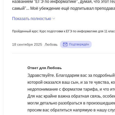
названием "ЕГЭ по информатике", думая, что этот ге
самый"... Моё убеждение ещё подпитывал преподава
что тот ну почти что гений и сдаст ЕГЭ без проблем
Показать полностью
говорили об огроменной выгоде (только подумайте 939 
гром среди ясного неба, уведомление, что занятия
Пройденный курс: Курс подготовки к ЕГЭ по информатике для 11 клас
менеджера о 32 занятиях вместо 64!!! Теперь следите
читайте внимательно, подписывайте вдумчиво все до
18 сентября 2025
Любовь
Подтверждён
осведомленности, о том что менеджер мне всё расска
32 урока онлайн и 32 урока самообучения по видеоле
разговор офертой, опираясь на которую, можно смело
Ответ для Любовь
знающими, что занятий-то не 64, как было сказано на
Здравствуйте. Благодарим вас за подробный 
правомочным не ставить в известность родителя не
которой оказался ваш сын, и за те чувства,
(нашли переписку сына с ботом поддержка от умскул
недопонимание с форматом тарифа, и что ит
3. Считается ли недостаточным подтверждением их 
Для нас крайне важна обратная связь, особе
информации: 4. Считается ли корректным не уведомл
могли детально разобраться в произошедшем
для самоподготовки? Мало того, их не было в полном 
просим вас обратиться напрямую в нашу слу
в техподдержку, но лекций не прибавилось! 5. Счита