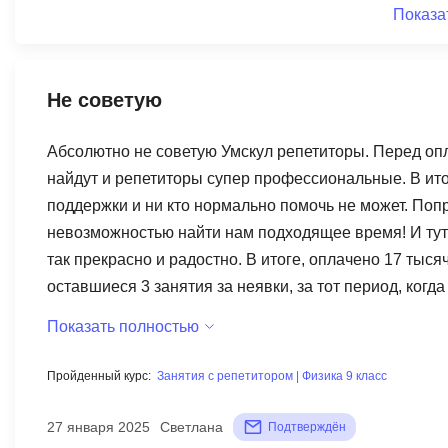
Показа
Не советую
Абсолютно не советую Умскул репетиторы. Перед оп
найдут и репетиторы супер профессиональные. В итог
поддержки и ни кто нормально помочь не может. Попр
невозможностью найти нам подходящее время! И тут 
так прекрасно и радостно. В итоге, оплачено 17 тыся
оставшиеся 3 занятия за неявки, за тот период, когда
собирается учить, лишь бы *** деньги. Проходите мимо
Показать полностью
подписалась на большой пакет и на несколько предм
Пройденный курс:
Занятия с репетитором | Физика 9 класс
27 января 2025
Светлана
Подтверждён