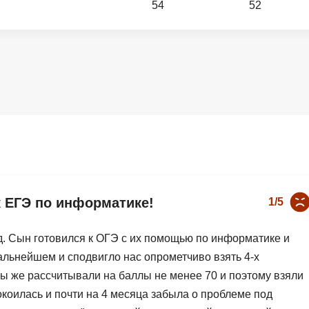
54
52
Вайб кодинг
Создание чат-бо
Веб-разработка
Сетевой инжене
Верстка на HTML и CSS
Создание интер
Сетевое админи
J
JavaScript-разработка
Ф
Jira
Фреймворк Reac
jQuery
Фреймворк Djan
Jenkins
Фреймворк Node.
к ЕГЭ по информатике!
1/5
Joomla
Фреймворк Spri
Java Spring Boot
Фреймворк Angu
д. Сын готовился к ОГЭ с их помощью по информатике и
Фреймворк Larav
дальнейшем и сподвигло нас опрометчиво взять 4-х
A
Мы же рассчитывали на баллы не менее 70 и поэтому взяли
Фреймворк Flutt
Android-разработка
коилась и почти на 4 месяца забыла о проблеме под
Фреймворк Vue.j
Apache Kafka