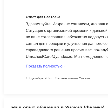
Ответ для Светлана
Здравствуйте. Искренне сожалеем, что ваш о
Ситуация с организацией времени и дальней
по вине согласования, абсолютно недопусти
сигнал для проверки и улучшения данного се
справедливого решения просим вас, пожалуй
UmschoolCare@yandex.ru. Мы немедленно по
Команда онлайн-школы «Умскул»
Показать полностью
19 декабря 2025
Онлайн школа Умскул
Наш опыт обучения в Умскул (физика). 