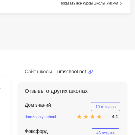
Показать все курсы школы
Умскул
тов
OpenStack
р
OpenCart
нет магазина
Z
стрирование
Zabbix
H
tJS
Hadoop
go
Сайт школы –
umschool.net
M
js
MS Access
Отзывы о других школах
ng
MongoDB
lar
Дом знаний
10 отзывов
MySQL
el
4.1
domznaniy.school
Microsoft Azure
er
Фоксфорд
MODX
s
43 отзыва