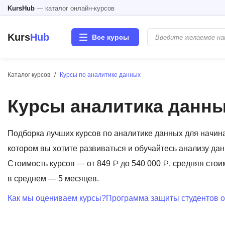
KursHub
— каталог онлайн-курсов
Kurs
Hub
Все курсы
Каталог курсов
Курсы по аналитике данных
Разработка
Курсы аналитика данн
Маркетинг
Дизайн
Подборка лучших курсов по аналитике данных для начин
котором вы хотите развиваться и обучайтесь анализу дан
Аналитика
Стоимость курсов — от 849 ₽ до 540 000 ₽, средняя стои
в среднем — 5 месяцев.
Менеджмент
Как мы оцениваем курсы?
Программа защиты студентов о
Иностранные языки