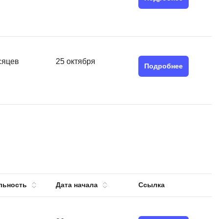
QGIS
Qt Creator
X
XML
сяцев
25 октября
Подробнее
U
аботкой и IT
UML
нами
Y
Yandex Cloud
льность
Дата начала
Ссылка