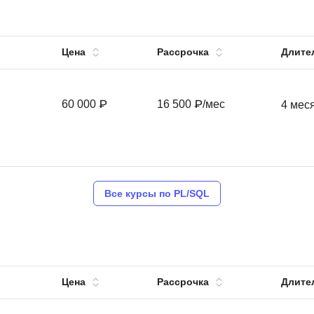
Вайб кодинг
Создание чат-бо
Веб-разработка
Сетевой инжене
Цена
Рассрочка
Длите
Верстка на HTML и CSS
Создание интер
Сетевое админи
J
60 000 ₽
16 500 ₽/мес
4 мес
JavaScript-разработка
Ф
Jira
Фреймворк Reac
jQuery
Фреймворк Djan
Jenkins
Фреймворк Node.
Все курсы по PL/SQL
Joomla
Фреймворк Spri
Java Spring Boot
Фреймворк Angu
Фреймворк Larav
A
Цена
Рассрочка
Длите
Фреймворк Flutt
Android-разработка
Фреймворк Vue.j
Apache Kafka