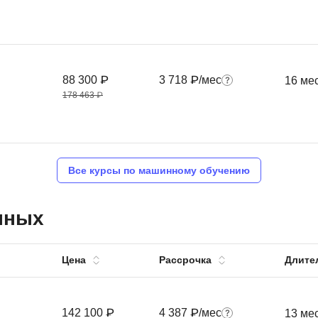
88 300 ₽
3 718 ₽/мес
16 ме
178 463 ₽
Все курсы по машинному обучению
нных
Цена
Рассрочка
Длите
142 100 ₽
4 387 ₽/мес
13 ме