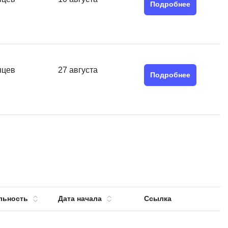
Подробнее
Я
Язык SQL
К
Кибербезопасность
яцев
27 августа
Подробнее
Компьютерное зрение
Компьютерные сети
G
Groovy
GitLab
Godot
 архитектура
S
льность
Дата начала
Ссылка
Scala
р