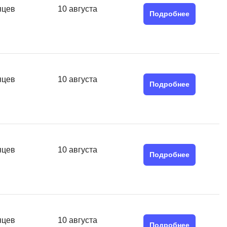
SRE
яцев
10 августа
Подробнее
Selenium
тестирования
Solidity
уктуры данных
Н
ние Windows
Нагрузочное тестирование
яцев
10 августа
Подробнее
Д
ние PostgreSQL
Дизайнер верстальщик
Х
яцев
10 августа
Хранилища данных
Подробнее
E
Elasticsearch
отка
Q
яцев
10 августа
Подробнее