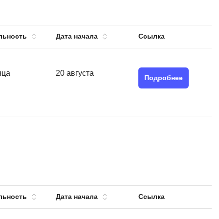
тов
OpenStack
р
OpenCart
льность
Дата начала
Ссылка
нет магазина
Z
стрирование
Zabbix
яца
20 августа
Подробнее
H
tJS
Hadoop
go
M
js
MS Access
ng
MongoDB
lar
MySQL
el
Microsoft Azure
льность
Дата начала
Ссылка
er
MODX
s