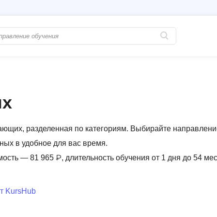
Популярные
PostgreSQL
Python-разработка
Pascal
ых
Java-разработка
Postman
QA-тестирование
Perl
ающих, разделенная по категориям. Выбирайте направлени
Информационная безопасность
Powershell
ных в удобное для вас время.
Разработка на языке C#
PyQt
мость — 81 965 ₽, длительность обучения от 1 дня до 54 ме
Системное администрирование
Prometheus
Golang-разработка
т KursHub
С
В
Создание сайто