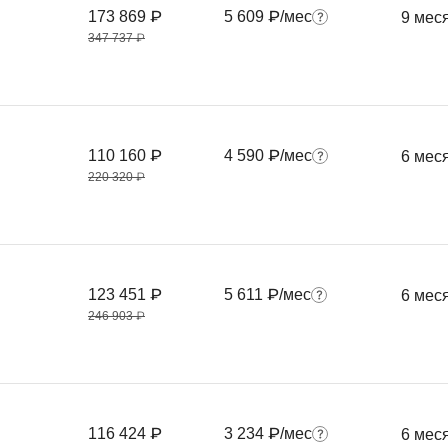
Frontend-разработка
173 869 ₽
5 609 ₽/мес
9 мес
А
347 737 ₽
FullStack-разработка
Автоматизация 
Flask
Алгоритмы и стр
FastAPI
Администрирова
D
110 160 ₽
4 590 ₽/мес
6 мес
Архитектор ПО
220 320 ₽
DevOps
Администрирова
Docker
Б
Dart
Белый хакер
Drupal
123 451 ₽
5 611 ₽/мес
6 мес
Базы данных
246 903 ₽
DataLens
Блокчейн
Delphi
N
B
No-Code разраб
116 424 ₽
3 234 ₽/мес
Backend разработка
6 мес