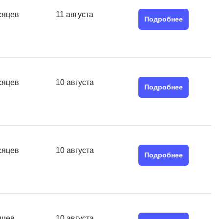
MATLAB
ony
сяцев
11 августа
Подробнее
MS SQL
C
Cisco
CI/CD
сяцев
10 августа
Подробнее
CentOS
ClickHouse
П
ка
сяцев
10 августа
Пентест
Подробнее
Промпт инжиниринг
de
Программная инженерия
Парсинг
яцев
10 августа