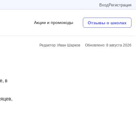
Вход
Регистрация
Акции и промокоды
Отзывы о школах
Редактор: Иван Шарков
Обновлено:
8 августа 2026
Операционные системы
W
Wordpress
е, в
Webflow
Webpack
сяцев,
O
Oracle SQL
OSINT
в
Objective-C