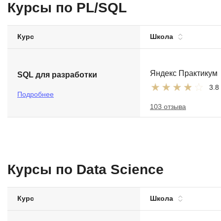
Курсы по PL/SQL
Soft Skills
Курс
Школа
ДПО
Детям
Яндекс Практикум
SQL для разработки
3.8
Подробнее
103 отзыва
Курсы по Data Science
Курс
Школа