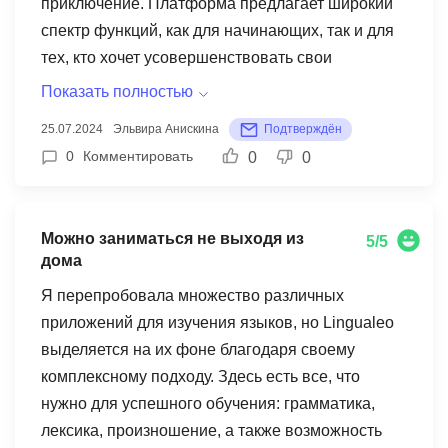
приключение. Платформа предлагает широкий
спектр функций, как для начинающих, так и для
тех, кто хочет усовершенствовать свои
языковые навыки. Одна из самых больших
Показать полностью
преимуществ Lingualeo заключается в его
25.07.2024
Эльвира Анискина
Подтверждён
разнообразии форматов обучения. Здесь вы
0
Комментировать
0
0
найдете не только текстовые упражнения, но и
аудиозаписи, видеоуроки и даже возможность
переводить любимые песни. Это позволяет
Можно заниматься не выходя из
5/5
воспринимать язык комплексно, развивая как
дома
письменные, так и устные навыки. Особого
Я перепробовала множество различных
внимания заслуживают игровые элементы,
приложений для изучения языков, но Lingualeo
такие как кроссворды, которые не только
выделяется на их фоне благодаря своему
помогают запомнить новые слова, но и делают
комплексному подходу. Здесь есть все, что
процесс обучения более увлекательным. А
нужно для успешного обучения: грамматика,
благодаря видеокурсам с заданиями, вы
лексика, произношение, а также возможность
сможете погрузиться в языковую среду и