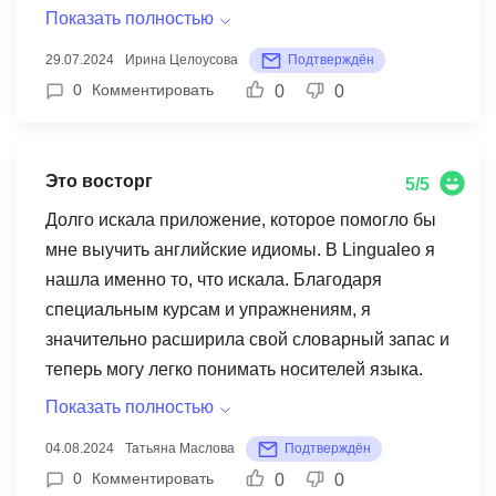
практиковаться в реальных коммуникативных
отточить свои навыки восприятия речи на слух.
Показать полностью
ситуациях. В отличие от других сервисов,
Важно отметить, что Lingualeo предлагает как
29.07.2024
Ирина Целоусова
Подтверждён
Lingualeo предлагает более
бесплатный, так и платный доступ. Даже
0
Комментировать
0
0
персонализированный подход, учитывая мои
бесплатная версия предоставляет множество
индивидуальные потребности и темп обучения.
полезных функций, которые позволят вам
начать изучать язык эффективно. Платная
Это восторг
5/5
подписка открывает еще больше возможностей
Долго искала приложение, которое помогло бы
и дополнительных материалов.
мне выучить английские идиомы. В Lingualeo я
нашла именно то, что искала. Благодаря
специальным курсам и упражнениям, я
значительно расширила свой словарный запас и
теперь могу легко понимать носителей языка.
Например, я узнала, что такое "break a leg" и как
Показать полностью
правильно использовать это выражение в
04.08.2024
Татьяна Маслова
Подтверждён
повседневной речи. Lingualeo - это отличный
0
Комментировать
0
0
выбор для тех, кто хочет не только выучить