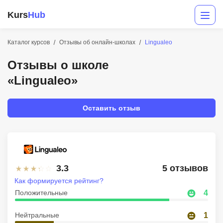
Kurs
Hub
Каталог курсов
Отзывы об онлайн-школах
Lingualeo
Отзывы о школе
«Lingualeo»
Оставить отзыв
Разработка
Маркетинг
3.3
5 отзывов
Дизайн
Как формируется рейтинг?
Положительные
4
Аналитика
Нейтральные
1
Менеджмент