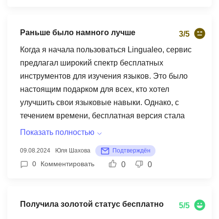
новые слова, но и научиться говорить на
английском языке как настоящий носитель.
Раньше было намного лучше
3/5
Когда я начала пользоваться Lingualeo, сервис
предлагал широкий спектр бесплатных
инструментов для изучения языков. Это было
настоящим подарком для всех, кто хотел
улучшить свои языковые навыки. Однако, с
течением времени, бесплатная версия стала
значительно ограничена. Многие полезные
Показать полностью
функции, такие как персонализированные
09.08.2024
Юля Шахова
Подтверждён
тренировки и доступ к разнообразным
0
Комментировать
0
0
материалам, теперь доступны только по платной
подписке. Это очень разочаровало меня, так как
я привыкла к более гибкой системе. Я особенно
Получила золотой статус бесплатно
5/5
любила функцию "Мои слова", которая