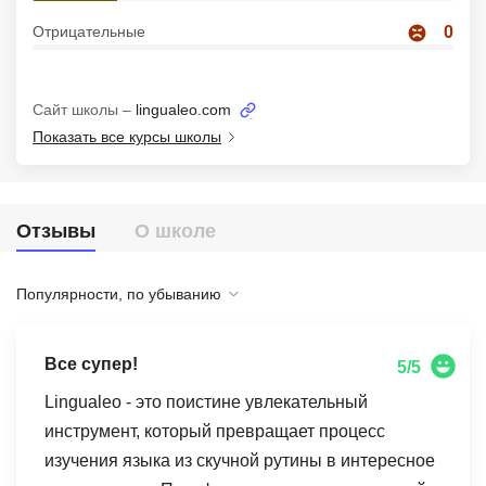
Иностранные языки
Отрицательные
0
Soft Skills
Сайт школы –
lingualeo.com
ДПО
Показать все курсы школы
Детям
Акции и промокоды
Отзывы
О школе
Рейтинг онлайн-школ
Популярности, по убыванию
Все супер!
5/5
Lingualeo - это поистине увлекательный
инструмент, который превращает процесс
изучения языка из скучной рутины в интересное