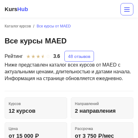
Kurs
Hub
Каталог курсов
Все курсы от MAED
Все курсы MAED
Рейтинг
3.6
48 отзывов
Ниже представлен каталог всех курсов от MAED с
актуальными ценами, длительностью и датами начала.
Информация на странице обновляется ежедневно.
Разработка
Маркетинг
Курсов
Направлений
Дизайн
12 курсов
2 направления
Аналитика
Цена
Рассрочка
Менеджмент
от 15 000 ₽
от 3 750 ₽/мес