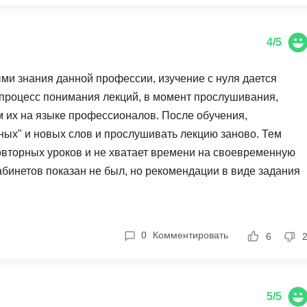
Frontend-разработка
А
FullStack-разработка
Автоматизация 
4/5
Flask
Алгоритмы и стр
FastAPI
ми знания данной профессии, изучение с нуля дается
Администрирова
, процесс понимания лекций, в момент прослушивания,
D
Архитектор ПО
м их на языке профессионалов. После обучения,
DevOps
ных" и новых слов и прослушивать лекцию заново. Тем
Администрирова
Docker
овторных уроков и не хватает времени на своевременную
Б
бинетов показан не был, но рекомендации в виде задания
Dart
Белый хакер
одимо искать доп. обучение в интернете. Мое мнение,
Drupal
боре, на тех, кто проходит обучение с нуля и тех, кто
Базы данных
DataLens
тся. Хотелось бы побольше вебинаров и общения с
Блокчейн
0
Комментировать
6
Delphi
N
B
No-Code разраб
5/5
Backend разработка