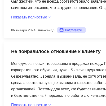
был жесткий, что не всегда соответствовало заявле
слишком интенсивно, что затрудняло понимание. Отс
выполнения заданий делало само обучение крайне т
Показать полностью
относительно предоставленного контента. Обучение н
выдерживают ритма и выбывают уже на начальных эта
06 января 2024
Александр
Подтверждён
означает, что даже в случае успешного завершения к
Совместные проекты и командная работа оказались 
было сложно выделиться в глазах работодателей посл
Не понравилось отношение к клиенту
соответствовал моим ожиданиям. Рекомендую подход
рассматривать другие альтернативы.
Менеджеры не заинтересованы в продажах походу. П
корпоративного обучения, нужен был счет, куда оплат
безрезультатно. Звонила, вызванивала, не хотя ответ
сделала соответствующие выводы о качестве работы
организацией. Поэтому для всех, кто будет связыват
и безответственный персонал по работе с клиентами
Показать полностью