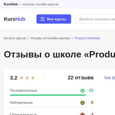
KursHub
— каталог онлайн-курсов
Kurs
Hub
Все курсы
Каталог курсов
Отзывы об онлайн-школах
Product University
Разработка
Отзывы о школе «Produc
Маркетинг
Дизайн
22 отзыва
3.2
Как 
Аналитика
Положительные
20
Менеджмент
Нейтральные
0
Иностранные языки
Отрицательные
2