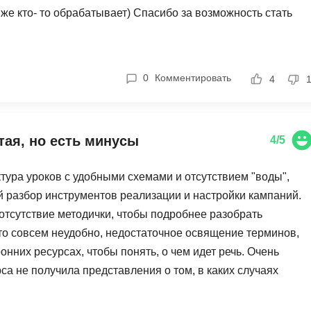
же кто- то обрабатывает) Спасибо за возможность стать
0
Комментировать
4
ая, но есть минусы
4/5
ктура уроков с удобными схемами и отсутствием "воды",
й разбор инструментов реализации и настройки кампаний.
отсутствие методички, чтобы подробнее разобрать
это совсем неудобно, недостаточное освящение терминов,
нних ресурсах, чтобы понять, о чем идет речь. Очень
а не получила представления о том, в каких случаях
 можно просто загуглить, что такое ROI не было освящено.
сах. И главный, на мой взгляд, минус - из курса не ясно,