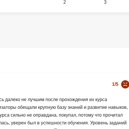
2
3
Вайб кодинг
Создание чат-бо
Веб-разработка
Сетевой инжене
Верстка на HTML и CSS
Создание интер
Сетевое админи
J
JavaScript-разработка
Ф
Jira
Фреймворк Reac
jQuery
Фреймворк Djan
Jenkins
Фреймворк Node.
1/5
Joomla
Фреймворк Spri
Java Spring Boot
Фреймворк Angu
ось далеко не лучшим после прохождения их курса
Фреймворк Larav
изаторы обещали крупную базу знаний и развитие навыков,
A
урса сильно не оправдана, покупал, потому что прочитал
Фреймворк Flutt
Android-разработка
лась, уверен был в успешности обучения. Уровень заданий
Фреймворк Vue.j
Apache Kafka