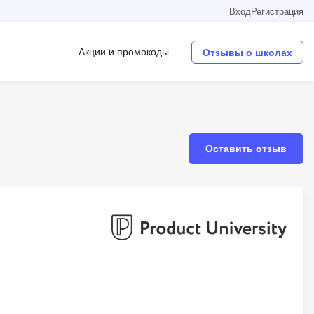
Вход
Регистрация
Акции и промокоды
Отзывы о школах
Операционные системы
W
Оставить отзыв
Wordpress
Webflow
Webpack
O
Oracle SQL
OSINT
в
Objective-C