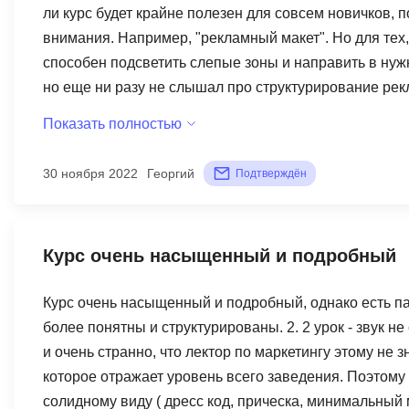
ли курс будет крайне полезен для совсем новичков,
внимания. Например, "рекламный макет". Но для тех,
способен подсветить слепые зоны и направить в нужн
но еще ни разу не слышал про структурирование рек
этот свой недочет. Резюме: по впечатлению, курс бо
Показать полностью
которые важно и нужно знать. Это тоже полезно. С э
30 ноября 2022
Георгий
Подтверждён
Курс очень насыщенный и подробный
Курс очень насыщенный и подробный, однако есть п
более понятны и структурированы. 2. 2 урок - звук н
и очень странно, что лектор по маркетингу этому не з
которое отражает уровень всего заведения. Поэтому
солидному виду ( дресс код, прическа, минимальный м