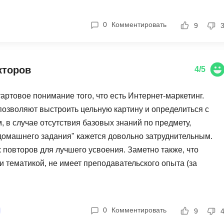
Ruby
Разработка на языке C и C++
0
Комментировать
RabbitMQ
9
Разработка на Kotlin
React Native
Разработка игр на Unreal Engine
L
Работа с GIT
кторов
4/5
Linux
Разработка на языке Swift
артовое понимание того, что есть Интернет-маркетинг.
LibGDX
Реверс инжиниринг
позволяют выстроить цельную картину и определиться с
Робототехника для взрослых
K
 в случае отсутствия базовых знаний по предмету,
Ручное тестирование
омашнего задания" кажется довольно затруднительным.
Kubernetes
повторов для лучшего усвоения. Заметно также, что
I
М
и тематикой, не имеет преподавательского опыта (за
iOS разработка
Микросервисная
приятие материала. Кроме того, хотелось бы получать в
IoT
сти и лучшего закрепления материала. В целом, считаю
Т
F
0
Комментировать
9
Тестирование иг