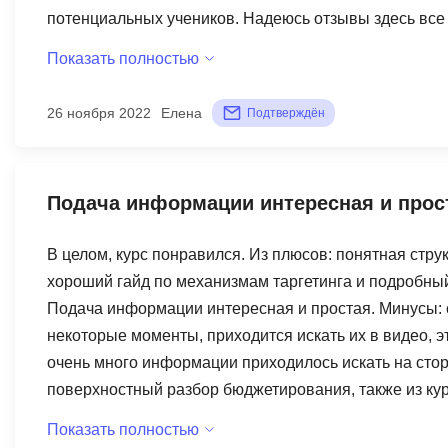
потенциальных учеников. Надеюсь отзывы здесь все 
умней)))
Показать полностью
26 ноября 2022
Елена
Подтверждён
Подача информации интересная и прост
В целом, курс понравился. Из плюсов: понятная стру
хороший гайд по механизмам таргетинга и подробны
Подача информации интересная и простая. Минусы: 
некоторые моменты, приходится искать их в видео, 
очень много информации приходилось искать на сторо
поверхностный разбор бюджетирования, также из курс
использовать CPC, CPM, CPV, только определения, их
Показать полностью
Тоже пришлось разбираться с этим на сторонних ресур