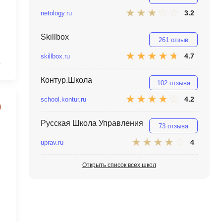
MATLAB
ony
3.2
netology.ru
MS SQL
Skillbox
261 отзыв
C
4.7
skillbox.ru
0
Cisco
Контур.Школа
CI/CD
102 отзыва
4.2
school.kontur.ru
CentOS
ClickHouse
Русская Школа Управления
73 отзыва
П
ка
4
uprav.ru
Пентест
Открыть список всех школ
Промпт инжиниринг
de
Программная инженерия
Парсинг