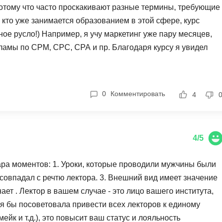
 потому что часто проскакивают разные термины, требующие
 кто уже занимается образованием в этой сфере, курс
ое русло!) Например, я учу маркетинг уже пару месяцев,
ламы по CPM, CPC, CPA и пр. Благодаря курсу я увидел
льше похож на учебную программу, объявление тех вещей,
той задачей мини-курс прекрасно справился.
0
Комментировать
4
4/5
ара моментов: 1. Уроки, которые проводили мужчины были
е совпадал с речтю лектора. 3. Внешний вид имеет значение
нает . Лектор в вашем случае - это лицо вашего института,
 я бы посоветовала привести всех лекторов к единому
ейк и т.д.), это повысит ваш статус и лояльность