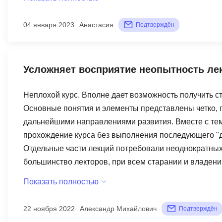
04 января 2023
Анастасия
Подтверждён
Усложняет восприятие неопытность ле
Неплохой курс. Вполне дает возможность получить ст
Основные понятия и элементы представлены четко, 
дальнейшими направлениями развития. Вместе с тем,
прохождение курса без выполнения последующего "д
Отдельные части лекций потребовали неоднократных 
большинство лекторов, при всем старании и владени
исключением урока №5), что несколько осложняет вос
Показать полностью
лекциях больше практических примеров для наглядно
цель обучения достигнутой.
22 ноября 2022
Александр Михайлович
Подтверждён