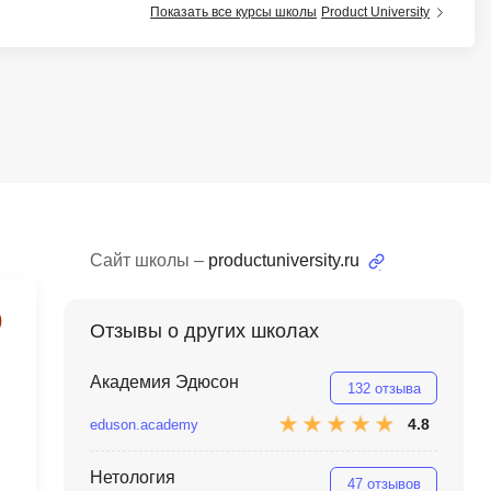
Показать все курсы школы
Product University
тов
OpenStack
р
OpenCart
нет магазина
Z
стрирование
Zabbix
H
tJS
Hadoop
go
Сайт школы –
productuniversity.ru
M
js
MS Access
Отзывы о других школах
ng
MongoDB
lar
Академия Эдюсон
132 отзыва
MySQL
el
4.8
eduson.academy
Microsoft Azure
er
Нетология
MODX
s
47 отзывов