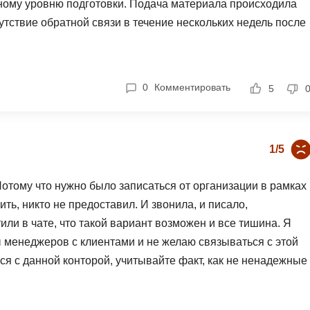
нному уровню подготовки. Подача материала происходила
Фреймворк Symf
утствие обратной связи в течение нескольких недель после
ASP.NET
рудным. Стоимость курса оказалась непомерной
Ansible
T
астолько длительное, что многие участники не
Arduino
TypeScript
пах. К тому же, отсутствие обратной связи и поддержки
0
Комментировать
5
Android Studio
Tilda
урса трудоустройство становится сложной задачей.
недостаточно хорошо организованными. Как результат,
Active Directory
Terraform
е окончания курса. К сожалению, этот курс не
Apache Airflow
Three.js
1/5
ить к выбору с учетом субъективного мнения и
Asterisk
V
отому что нужно было записаться от организации в рамках
API
VR/AR-разработ
ить, никто не предоставил. И звонила, и писало,
Р
VMware
или в чате, что такой вариант возможен и все тишина. Я
 менеджеров с клиентами и не желаю связываться с этой
Разработка мобильных
Visual Studio Co
приложений
ься с данной конторой, учитывайте факт, как не ненадежные
R
.
Разработка игр
Rust
Разработка игр на Unity