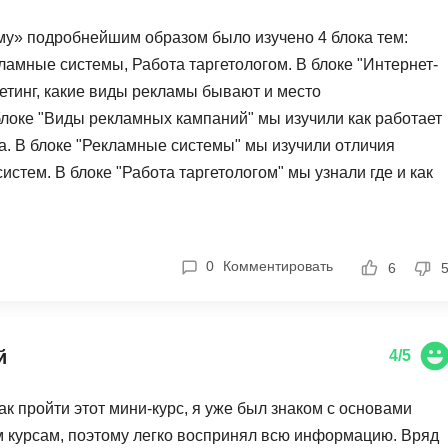
NestJS
Bootstrap
му» подробнейшим образом было изучено 4 блока тем:
Nginx
Bash
ламные системы, Работа таргетологом. В блоке "Интернет-
Nuxt.js
Bubble
кетинг, какие виды рекламы бывают и место
NoSQL
блоке "Виды рекламных кампаний" мы изучили как работает
0 ... 9
ма. В блоке "Рекламные системы" мы изучили отличия
У
1C программирование
стем. В блоке "Работа таргетологом" мы узнали где и как
Управление разр
1С Битрикс
Управление дро
1С Администрирование
О
0
Комментировать
6
P
ООП
PHP-разработка
й
4/5
ак пройти этот мини-курс, я уже был знаком с основами
м курсам, поэтому легко воспринял всю информацию. Вряд