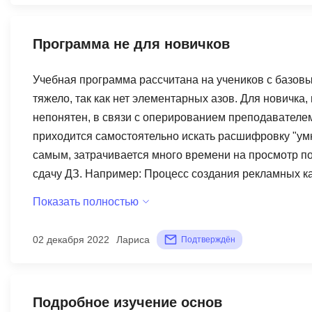
Программа не для новичков
Учебная программа рассчитана на учеников с базовы
тяжело, так как нет элементарных азов. Для новичка
непонятен, в связи с оперированием преподавателе
приходится самостоятельно искать расшифровку "ум
самым, затрачивается много времени на просмотр п
сдачу ДЗ. Например: Процесс создания рекламных ка
даны были. Получается, чтобы создать ЛК, мне необх
Показать полностью
необходимо разделять аудиторию на две группы при на
изучал данную сферу ранее. В остальном, все нрави
02 декабря 2022
Лариса
Подтверждён
преподавателем.
Подробное изучение основ