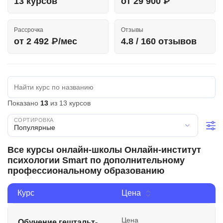
13 курсов
от 29 900 ₽
Иностранные языки
Рассрочка
Отзывы
Soft Skills
от 2 492 ₽/мес
4.8 / 160 отзывов
ДПО
Детям
Акции и промокоды
Показано
13
из 13 курсов
Рейтинг онлайн-школ
Популярные
Все курсы онлайн-школы Онлайн-институт
психологии Smart по дополнительному
профессиональному образованию
Курс
Цена
Цена
Обучение гештальт-