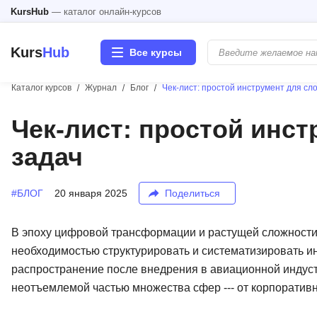
KursHub
— каталог онлайн-курсов
Kurs
Hub
Все курсы
Каталог курсов
Журнал
Блог
Чек-лист: простой инструмент для сл
Разработка
Чек-лист: простой инс
задач
Маркетинг
Дизайн
#БЛОГ
20 января 2025
Поделиться
Аналитика
В эпоху цифровой трансформации и растущей сложности
необходимостью структурировать и систематизировать 
Менеджмент
распространение после внедрения в авиационной индустр
неотъемлемой частью множества сфер --- от корпоративн
Иностранные языки