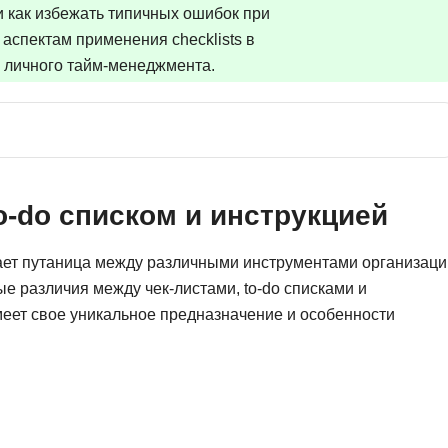
и как избежать типичных ошибок при
Ruby
Разработка на языке C и C++
аспектам применения checklists в
RabbitMQ
Разработка на Kotlin
о личного тайм-менеджмента.
React Native
Разработка игр на Unreal Engine
L
Работа с GIT
Linux
Разработка на языке Swift
LibGDX
Реверс инжиниринг
o-do списком и инструкцией
Робототехника для взрослых
K
ает путаница между различными инструментами организаци
Ручное тестирование
Kubernetes
 различия между чек-листами, to-do списками и
I
меет свое уникальное предназначение и особенности
М
iOS разработка
Микросервисная
IoT
Т
F
Тестирование иг