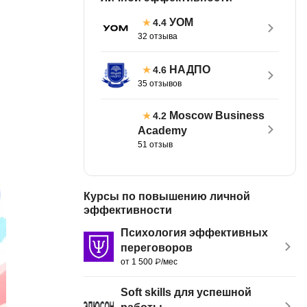
тов
OpenStack
УОМ
4.4
32 отзыва
р
OpenCart
нет магазина
НАДПО
4.6
Z
35 отзывов
стрирование
Zabbix
Moscow Business
4.2
H
Academy
tJS
51 отзыв
Hadoop
go
M
js
Курсы по повышению личной
MS Access
ng
эффективности
MongoDB
lar
Психология эффективных
переговоров
MySQL
el
от 1 500 ₽/мес
Microsoft Azure
er
Soft skills для успешной
MODX
s