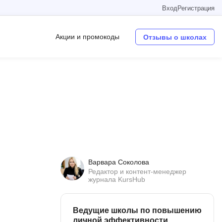
Вход
Регистрация
Акции и промокоды
Отзывы о школах
Операционные системы
W
Wordpress
Webflow
Webpack
Варвара Соколова
O
Редактор и контент-менеджер
журнала KursHub
Oracle SQL
OSINT
Ведущие школы по повышению
в
личной эффективности
Objective-C