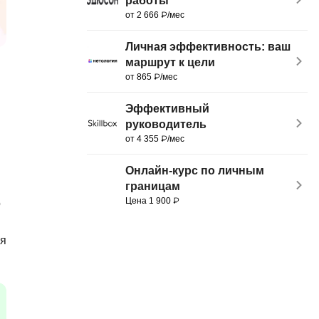
работы
MATLAB
от 2 666 ₽/мес
ony
MS SQL
Личная эффективность: ваш
маршрут к цели
C
от 865 ₽/мес
Cisco
Эффективный
CI/CD
руководитель
от 4 355 ₽/мес
CentOS
ClickHouse
Онлайн-курс по личным
границам
П
ка
Цена 1 900 ₽
о
Пентест
ля
Промпт инжиниринг
de
Программная инженерия
Парсинг