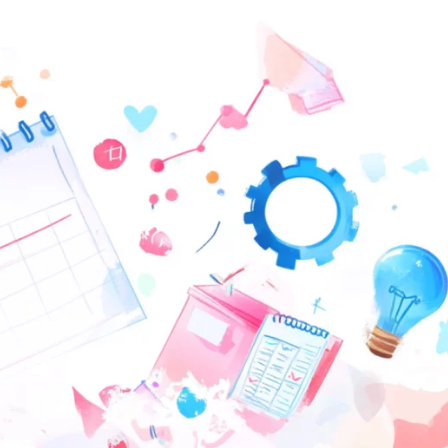
Вайб кодинг
Создание чат-бо
Веб-разработка
Сетевой инжене
Верстка на HTML и CSS
Создание интер
Сетевое админи
J
JavaScript-разработка
Ф
Jira
Фреймворк Reac
jQuery
Фреймворк Djan
Jenkins
Фреймворк Node.
Joomla
Фреймворк Spri
Java Spring Boot
Фреймворк Angu
Фреймворк Larav
A
Фреймворк Flutt
Android-разработка
Фреймворк Vue.j
Apache Kafka