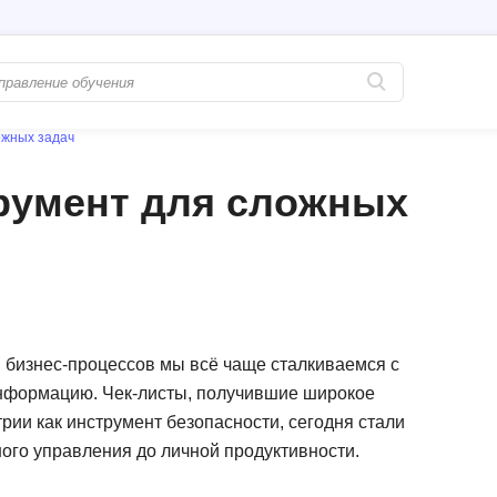
ожных задач
Популярные
PostgreSQL
трумент для сложных
Python-разработка
Pascal
Java-разработка
Postman
QA-тестирование
Perl
Информационная безопасность
Powershell
Разработка на языке C#
PyQt
 бизнес-процессов мы всё чаще сталкиваемся с
информацию. Чек-листы, получившие широкое
Системное администрирование
Prometheus
ии как инструмент безопасности, сегодня стали
Golang-разработка
С
ого управления до личной продуктивности.
В
Создание сайто