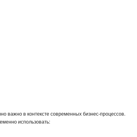
NestJS
Bootstrap
Nginx
Bash
Nuxt.js
Bubble
NoSQL
0 ... 9
У
1C программирование
Управление разр
1С Битрикс
Управление дро
1С Администрирование
О
P
ООП
PHP-разработка
но важно в контексте современных бизнес-процессов.
еменно использовать: