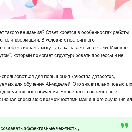
Фреймворк Symf
ASP.NET
Ansible
T
Arduino
TypeScript
ет такого внимания? Ответ кроется в особенностях работы
Android Studio
ботке информации. В условиях постоянного
Tilda
е профессионалы могут упускать важные детали. Именно
Active Directory
Terraform
угом", который помогает структурировать процессы и не
Apache Airflow
Three.js
Asterisk
V
 использоваться для повышения качества датасетов,
API
VR/AR-разработ
зуемых для обучения AI-моделей. Это значительно повысил
 для машинного обучения. Более того, современные
Р
VMware
ционал checklists с возможностями машинного обучения д
Разработка мобильных
Visual Studio Co
приложений
R
Разработка игр
Rust
 создавать эффективные чек-листы,
Разработка игр на Unity