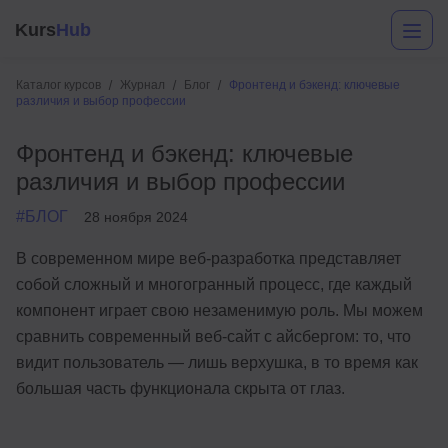
Kurs
Hub
Каталог курсов
Журнал
Блог
Фронтенд и бэкенд: ключевые
различия и выбор профессии
Фронтенд и бэкенд: ключевые
различия и выбор профессии
#БЛОГ
28 ноября 2024
В современном мире веб-разработка представляет
Разработка
собой сложный и многогранный процесс, где каждый
компонент играет свою незаменимую роль. Мы можем
Маркетинг
сравнить современный веб-сайт с айсбергом: то, что
Дизайн
видит пользователь — лишь верхушка, в то время как
большая часть функционала скрыта от глаз.
Аналитика
Менеджмент