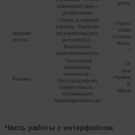
данными
взаимодействие с
ло
дизайнерами
- Скорость загрузки
- Произв
страниц - Удобство
серверн
Метрики
пользовательского
Безопасно
успеха
интерфейса -
Масшта
Визуальная
си
привлекательность
- Постоянное
- Обе
обновление
безоп
технологий -
Управлен
Вызовы
Кроссбраузерная
дан
совместимость -
Масшта
Оптимизация
с
производительности
Часть работы с интерфейсом