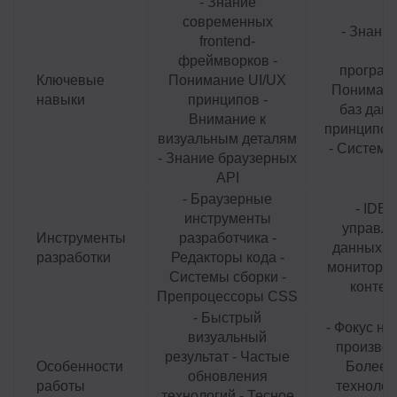
- Знание
современных
- Знани
frontend-
я
фреймворков -
програм
Ключевые
Понимание UI/UX
Понимани
навыки
принципов -
баз данн
Внимание к
принципов
визуальным деталям
- Систем
- Знание браузерных
API
- Браузерные
- IDE 
инструменты
управле
Инструменты
разработчика -
данных -
разработки
Редакторы кода -
мониторин
Системы сборки -
контей
Препроцессоры CSS
- Быстрый
- Фокус на
визуальный
производ
результат - Частые
Особенности
Более 
обновления
работы
технологи
технологий - Тесное