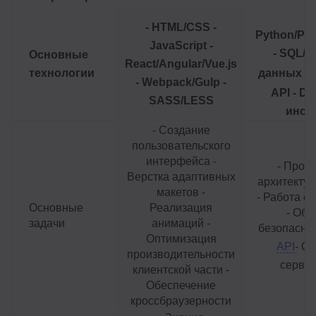
- HTML/CSS -
Python/PHP
JavaScript -
- SQL/
Основные
React/Angular/Vue.js
технологии
данных -
- Webpack/Gulp -
API - Do
SASS/LESS
инст
- Создание
пользовательского
интерфейса -
- Прое
Верстка адаптивных
архитекту
макетов -
- Работа с
Основные
Реализация
- Обе
задачи
анимаций -
безопаснос
Оптимизация
API
- О
производительности
сервер
клиентской части -
Обеспечение
кроссбраузерности