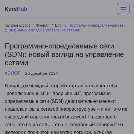
Kurs
Hub
Каталог курсов
Журнал
Блог
Программно-определяемые сети
(SDN): новый взгляд на управление сетями
Программно-определяемые сети
(SDN): новый взгляд на управление
сетями
#БЛОГ
25 декабря 2024
Разработка
В мире, где каждый второй стартап называет себя
"революционным" и "прорывным", программно-
Маркетинг
определяемые сети (SDN) действительно меняют
Дизайн
правила игры в сетевой инфраструктуре – и нет, это не
очередной маркетинговый buzzword. Представьте
Аналитика
себе, что ваша сеть – это не запутанный лабиринт из
Менеджмент
железок с прошитой намертво логикой, а гибкая