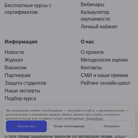
Вебинары
Бесплатные курсы с
сертификатом
Калькулятор
окупаемости
Личный кабинет
Информация
О нас
Новости
О проекте
Журнал
Методология оценки
Вакансии
Контакты
Партнерам
СМИ и наши премии
Защита студентов
Рейтинг онлайн-школ
Наши эксперты
Подбор курса
Мы используем cookies: необходимые — для работы сайта, а дополнительные —
для аналитики и улучшения сервиса. Можно принять все cookies, отклонить
дополнительные или оставить только необходимые.
Подробнее
При использовании материалов гиперссылка на KursHub.ru
Принять все
Только необходимые
Отклонить
обязательна.
© Все права защищены законом об авторском праве. 2022-