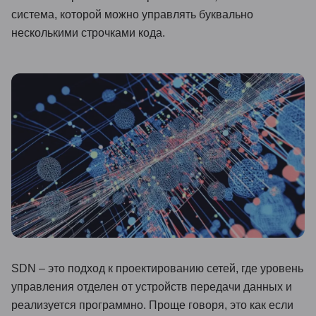
система, которой можно управлять буквально
Иностранные языки
несколькими строчками кода.
Soft Skills
ДПО
Детям
Акции и промокоды
Рейтинг онлайн-школ
SDN – это подход к проектированию сетей, где уровень
управления отделен от устройств передачи данных и
реализуется программно. Проще говоря, это как если