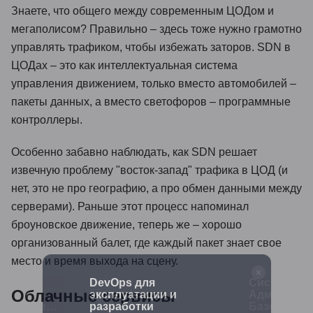
Знаете, что общего между современным ЦОДом и
мегаполисом? Правильно – здесь тоже нужно грамотно
управлять трафиком, чтобы избежать заторов. SDN в
ЦОДах – это как интеллектуальная система
управления движением, только вместо автомобилей –
пакеты данных, а вместо светофоров – программные
контроллеры.
Особенно забавно наблюдать, как SDN решает
извечную проблему "восток-запад" трафика в ЦОД (и
нет, это не про географию, а про обмен данными между
серверами). Раньше этот процесс напоминал
броуновское движение, теперь же – хорошо
организованный балет, где каждый пакет знает свое
место и время выхода на сцену.
Ops:
DevOps для
Системны
Облачные сервисы
эксплуатации и
Администра
рование
разработки
Базовый у