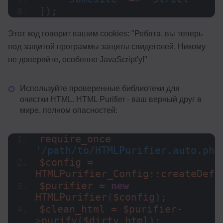
])
;
Этот код говорит вашим cookies: "Ребята, вы теперь
под защитой программы защиты свидетелей. Никому
не доверяйте, особенно JavaScript'у!"
Используйте проверенные библиотеки для
очистки HTML. HTML Purifier - ваш верный друг в
мире, полном опасностей:
require_once 
'/path/to/HTMLPurifier.auto.php
$config = 
HTMLPurifier_Config::
createDefa
$purifier = 
new
HTMLPurifier
(
$config
)
;
$clean_html = $purifier-
>
purify
(
$dirty_html
)
;