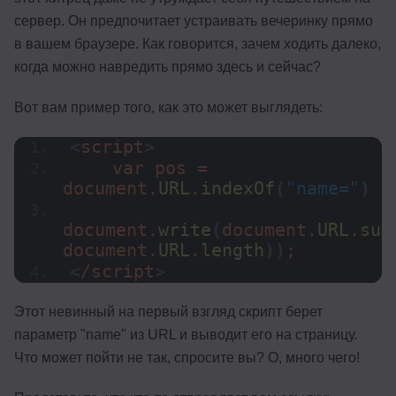
сервер. Он предпочитает устраивать вечеринку прямо
в вашем браузере. Как говорится, зачем ходить далеко,
когда можно навредить прямо здесь и сейчас?
Вот вам пример того, как это может выглядеть:
<
script
>
    var pos = 
document.
URL
.
indexOf
(
"name="
)
 +
document.
write
(
document.
URL
.
sub
document.
URL
.
length
))
;
<
/script
>
Этот невинный на первый взгляд скрипт берет
параметр "name" из URL и выводит его на страницу.
Что может пойти не так, спросите вы? О, много чего!