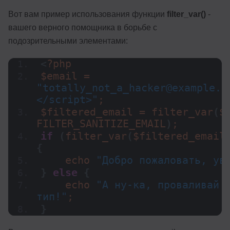
Вот вам пример использования функции
filter_var()
-
вашего верного помощника в борьбе с
подозрительными элементами:
<
?php
$email = 
"totally_not_a_hacker@example.c
</script>"
;
$filtered_email = 
filter_var
(
$e
FILTER_SANITIZE_EMAIL
)
;
if
(
filter_var
(
$filtered_email
{
    echo 
"Добро пожаловать, ув
}
else
{
    echo 
"А ну-ка, проваливай о
тип!"
;
}