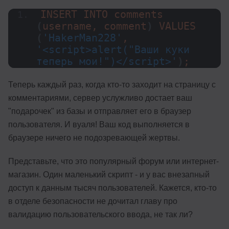
INSERT INTO 
comments
(
username, comment
)
VALUES
(
'HakerMan228'
, 
'<script>alert("Ваши куки 
теперь мои!")</script>'
)
;
Теперь каждый раз, когда кто-то заходит на страницу с
комментариями, сервер услужливо достает ваш
"подарочек" из базы и отправляет его в браузер
пользователя. И вуаля! Ваш код выполняется в
браузере ничего не подозревающей жертвы.
Представьте, что это популярный форум или интернет-
магазин. Один маленький скрипт - и у вас внезапный
доступ к данным тысяч пользователей. Кажется, кто-то
в отделе безопасности не дочитал главу про
валидацию пользовательского ввода, не так ли?