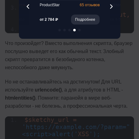
скрипт!");</script>'
;
261 отзыв
ProductStar
65 отзывов
Нетология
$safe_output = 
htmlspecialchars
(
$user_input, 
Подробнее
от 2 784 ₽
Подробнее
от 5 041 ₽
ENT_QUOTES, 
'UTF-8'
)
;
echo $safe_output;
Что произойдет? Вместо выполнения скрипта, браузер
послушно выведет его как обычный текст. Злобный
скрипт превратится в безобидного котенка,
неспособного даже мяукнуть.
Но не останавливайтесь на достигнутом! Для URL
используйте
urlencode()
, а для атрибутов в HTML -
htmlentities()
. Помните: паранойя в мире веб-
разработки - не болезнь, а профессиональная черта.
$sketchy_url = 
'https://example.com/?param="
<script>alert('
XSS
');