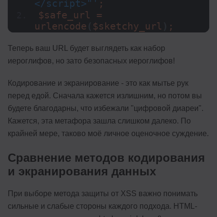
</script>"'
;
$safe_url = 
urlencode
(
$sketchy_url
)
;
Теперь ваш URL будет выглядеть как набор
иероглифов, но зато безопасных иероглифов!
Кодирование и экранирование - это как мытье рук
перед едой. Сначала кажется излишним, но потом вы
будете благодарны, что избежали "цифровой диареи".
Кажется, эта метафора зашла слишком далеко. По
крайней мере, таково моё личное оценочное суждение.
Сравнение методов кодирования
и экранирования данных
При выборе метода защиты от XSS важно понимать
сильные и слабые стороны каждого подхода. HTML-