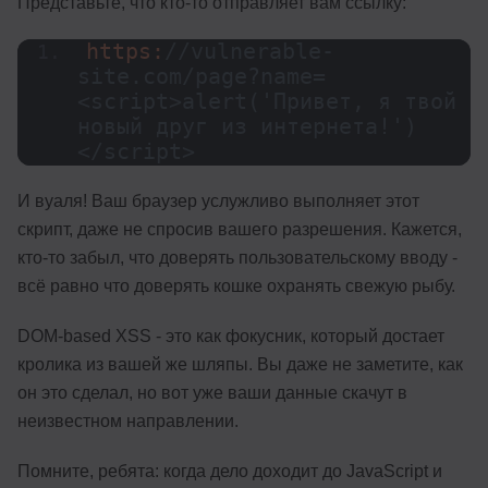
Представьте, что кто-то отправляет вам ссылку:
https:
//vulnerable-
site.com/page?name=
<script>alert('Привет, я твой 
новый друг из интернета!')
</script>
И вуаля! Ваш браузер услужливо выполняет этот
скрипт, даже не спросив вашего разрешения. Кажется,
кто-то забыл, что доверять пользовательскому вводу -
всё равно что доверять кошке охранять свежую рыбу.
DOM-based XSS - это как фокусник, который достает
кролика из вашей же шляпы. Вы даже не заметите, как
он это сделал, но вот уже ваши данные скачут в
неизвестном направлении.
Помните, ребята: когда дело доходит до JavaScript и