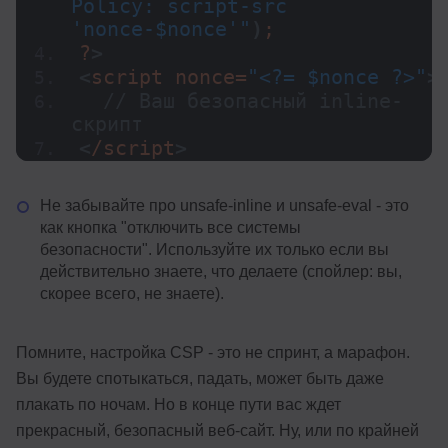
Policy: script-src 
'nonce-$nonce'"
)
;
?
>
<
script nonce=
"<?= $nonce ?>"
>
// Ваш безопасный inline-
скрипт
<
/script
>
Не забывайте про unsafe-inline и unsafe-eval - это
как кнопка "отключить все системы
безопасности". Используйте их только если вы
действительно знаете, что делаете (спойлер: вы,
скорее всего, не знаете).
Помните, настройка CSP - это не спринт, а марафон.
Вы будете спотыкаться, падать, может быть даже
плакать по ночам. Но в конце пути вас ждет
прекрасный, безопасный веб-сайт. Ну, или по крайней