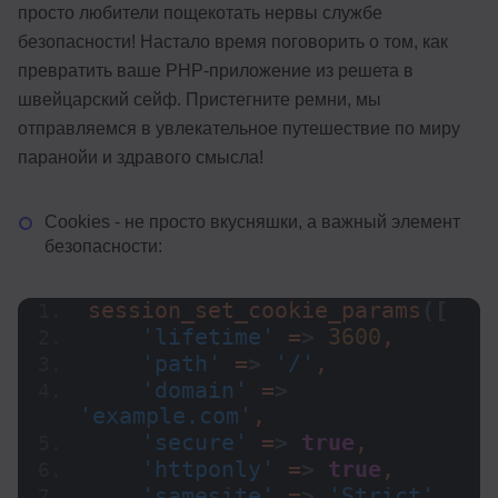
просто любители пощекотать нервы службе
безопасности! Настало время поговорить о том, как
превратить ваше PHP-приложение из решета в
швейцарский сейф. Пристегните ремни, мы
отправляемся в увлекательное путешествие по миру
паранойи и здравого смысла!
Cookies - не просто вкусняшки, а важный элемент
безопасности:
session_set_cookie_params
([
'lifetime'
 =
>
3600
,
'path'
 =
>
'/'
,
'domain'
 =
>
'example.com'
,
'secure'
 =
>
true
,
'httponly'
 =
>
true
,
'samesite'
 =
>
'Strict'