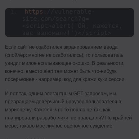
https:
//vulnerable-
site.com/search?q=
<script>alert('Ой, кажется, 
вас взломали!')</script>
Если сайт не озаботился экранированием ввода
(спойлер: многие не озаботились), то пользователь
увидит милое всплывающее окошко. В реальности,
конечно, вместо alert там может быть что-нибудь
посерьезнее - например, код для кражи куки сессии.
И вот так, одним элегантным GET-запросом, мы
превращаем доверчивый браузер пользователя в
марионетку. Кажется, что-то пошло не так, как
планировали разработчики, не правда ли? По крайней
мере, таково моё личное оценочное суждение.