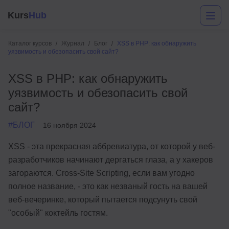
Kurs
Hub
Каталог курсов
Журнал
Блог
XSS в PHP: как обнаружить
уязвимость и обезопасить свой сайт?
XSS в PHP: как обнаружить
уязвимость и обезопасить свой
сайт?
#БЛОГ
16 ноября 2024
Разработка
XSS - эта прекрасная аббревиатура, от которой у веб-
разработчиков начинают дергаться глаза, а у хакеров
Маркетинг
загораются. Cross-Site Scripting, если вам угодно
Дизайн
полное название, - это как незваный гость на вашей
веб-вечеринке, который пытается подсунуть свой
Аналитика
"особый" коктейль гостям.
Менеджмент