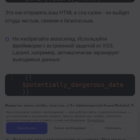
Это как отправить ваш HTML в спа-салон - он выйдет
оттуда чистым, свежим и безопасным.
Не изобретайте велосипед. Используйте
фреймворки с встроенной защитой от XSS.
Laravel, например, автоматически экранирует
выводимые данные:
{{
$potentially_dangerous_data 
}}
Вместо того чтобы писать <?= htmlspecialchars($data) ?
Мы используем cookies: необходимые — для работы сайта, а дополнительные —
> каждый раз, позвольте фреймворку делать грязную
для аналитики и улучшения сервиса. Можно принять все cookies, отклонить
дополнительные или оставить только необходимые.
Подробнее
работу за вас.
Принять все
Только необходимые
Отклонить