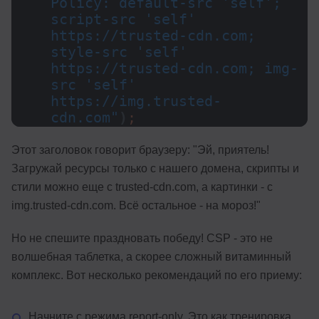
Policy: default-src 'self'; 
script-src 'self' 
https://trusted-cdn.com; 
style-src 'self' 
https://trusted-cdn.com; img-
src 'self' 
https://img.trusted-
cdn.com"
)
;
Этот заголовок говорит браузеру: "Эй, приятель!
Загружай ресурсы только с нашего домена, скрипты и
стили можно еще с trusted-cdn.com, а картинки - с
img.trusted-cdn.com. Всё остальное - на мороз!"
Но не спешите праздновать победу! CSP - это не
волшебная таблетка, а скорее сложный витаминный
комплекс. Вот несколько рекомендаций по его приему:
Начните с режима report-only. Это как тренировка