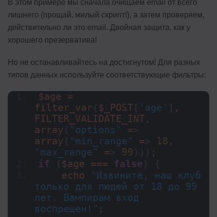
В этом примере мы сначала очищаем email от всего
лишнего (прощай, милый скрипт!), а затем проверяем,
действительно ли это email. Двойная защита, как у
хорошего презерватива!
Но не останавливайтесь на достигнутом! Для разных
типов данных используйте соответствующие фильтры:
$age = 
filter_var
(
$_POST
[
'age'
]
, 
FILTER_VALIDATE_INT, 
array
(
"options"
 =
>
array
(
"min_range"
 =
>
18
, 
"max_range"
 =
>
99
)))
;
if
(
$age === 
false
)
{
    echo 
"Извините, наш клуб 
только для людей от 18 до 99 
лет. Вампирам вход 
воспрещен!"
;