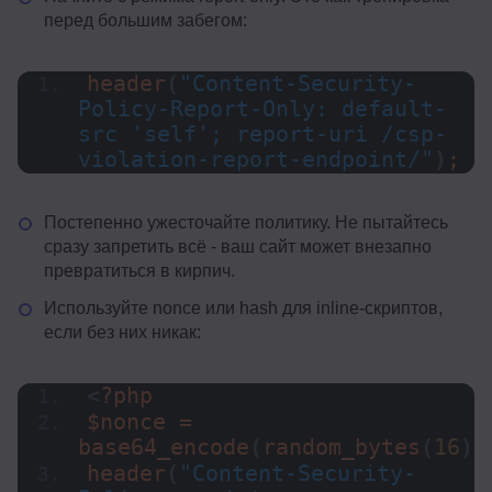
перед большим забегом:
header
(
"Content-Security-
Policy-Report-Only: default-
src 'self'; report-uri /csp-
violation-report-endpoint/"
)
;
Постепенно ужесточайте политику. Не пытайтесь
сразу запретить всё - ваш сайт может внезапно
превратиться в кирпич.
Используйте nonce или hash для inline-скриптов,
если без них никак:
<
?php
$nonce = 
base64_encode
(
random_bytes
(
16
))
header
(
"Content-Security-