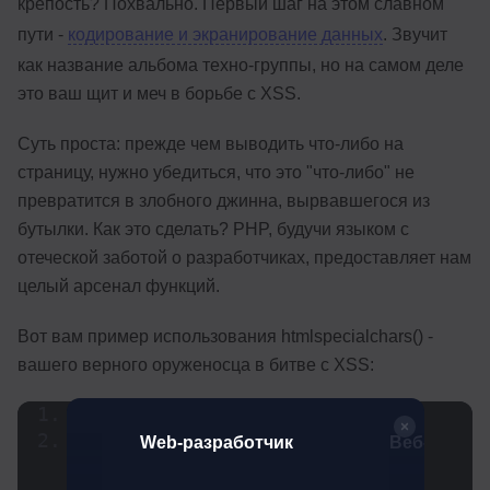
крепость? Похвально. Первый шаг на этом славном
пути -
кодирование и экранирование данных
. Звучит
как название альбома техно-группы, но на самом деле
это ваш щит и меч в борьбе с XSS.
Суть проста: прежде чем выводить что-либо на
страницу, нужно убедиться, что это "что-либо" не
превратится в злобного джинна, вырвавшегося из
бутылки. Как это сделать? PHP, будучи языком с
отеческой заботой о разработчиках, предоставляет нам
целый арсенал функций.
Вот вам пример использования htmlspecialchars() -
вашего верного оруженосца в битве с XSS:
<
?php
$user_input = 
тчик.
Web-разработчик
Веб-разраб
овень
'<script>alert("Я злобный 