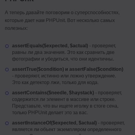
А теперь давайте поговорим о суперспособностях,
которые дает нам PHPUnit. Вот несколько самых
полезных:
assertEquals($expected, $actual)
- проверяет,
равны ли два значения. Это как сравнить две
фотографии и убедиться, что они идентичны.
assertTrue($condition) и assertFalse($condition)
- проверяют, истинно или ложно утверждение.
Это как детектор лжи, только для кода.
assertContains($needle, $haystack)
- проверяет,
содержится ли элемент в массиве или строке.
Представьте, что вы ищете иголку в стоге сена,
только PHPUnit делает это за вас.
assertInstanceOf($expected, $actual)
- проверяет,
является ли объект экземпляром определенного