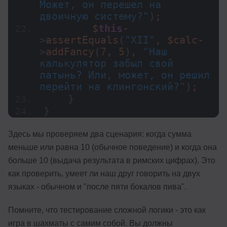
Может, он перешел на 
двоичную систему?"
)
;
        $
this
-
>
assertEquals
(
"XII"
, $calc-
>
addFancy
(
7
, 
5
)
, 
"Наш 
калькулятор забыл свой 
латынь? Или, может, он решил 
перейти на клингонский?"
)
;
}
}
Здесь мы проверяем два сценария: когда сумма
меньше или равна 10 (обычное поведение) и когда она
больше 10 (выдача результата в римских цифрах). Это
как проверить, умеет ли наш друг говорить на двух
языках - обычном и "после пяти бокалов пива".
Помните, что тестирование сложной логики - это как
игра в шахматы с самим собой. Вы должны