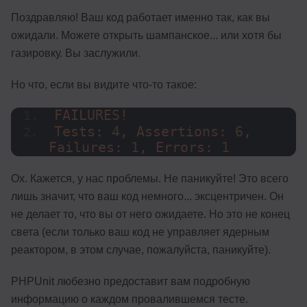
Поздравляю! Ваш код работает именно так, как вы
ожидали. Можете открыть шампанское... или хотя бы
газировку. Вы заслужили.
Но что, если вы видите что-то такое:
FAILURES!
Tests: 
4
, Assertions: 
6
, 
Failures: 
1
, Errors: 
1
Ох. Кажется, у нас проблемы. Не паникуйте! Это всего
лишь значит, что ваш код немного... эксцентричен. Он
не делает то, что вы от него ожидаете. Но это не конец
света (если только ваш код не управляет ядерным
реактором, в этом случае, пожалуйста, паникуйте).
PHPUnit любезно предоставит вам подробную
информацию о каждом провалившемся тесте.