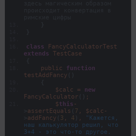
здесь магическим образом 
происходит конвертация в 
римские цифры
}
}
class
 FancyCalculatorTest 
extends
 TestCase
{
    public 
function
testAddFancy
()
{
        $calc = 
new
FancyCalculator
()
;
        $
this
-
>
assertEquals
(
7
, $calc-
>
addFancy
(
3
, 
4
)
, 
"Кажется, 
наш калькулятор решил, что 
3+4 - это что-то другое. 