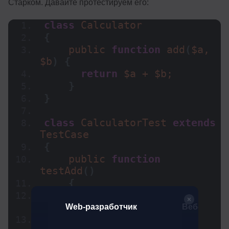
Старком. Давайте протестируем его:
class
 Calculator
{
    public 
function
add
(
$a, 
$b
)
{
return
 $a + $b;
}
}
class
 CalculatorTest 
extends
TestCase
{
    public 
function
testAdd
()
{
      $calc = 
new
Calculator
()
;
тчик.
Web-разработчик
Веб-разраб
овень
      $result = $calc-