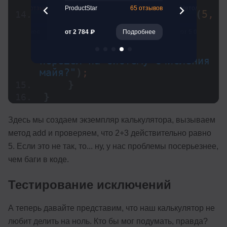
>
add
(
2
, 
3
)
;
261 отзыв
ProductStar
65 отзывов
Нетология
      $
this
-
>
assertEquals
(
5
, 
$result, 
"Кажется, наш 
Подробнее
от 2 784 ₽
Подробнее
от 5 041 ₽
калькулятор разучился 
складывать. Может, он 
перешел на систему счисления 
майя?"
)
;
}
}
Здесь мы создаем экземпляр калькулятора, вызываем
метод add и проверяем, что 2+3 действительно равно
5. Если это не так, то... ну, у нас проблемы посерьезнее,
чем баги в коде.
Тестирование исключений
А теперь давайте представим, что наш калькулятор не
любит делить на ноль. Кто бы мог подумать, правда?