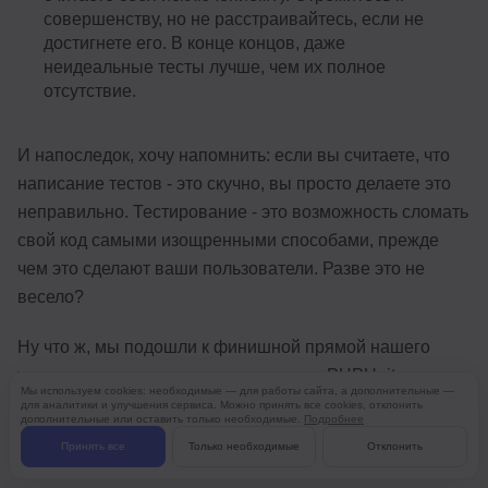
совершенству, но не расстраивайтесь, если не
достигнете его. В конце концов, даже
неидеальные тесты лучше, чем их полное
отсутствие.
И напоследок, хочу напомнить: если вы считаете, что
написание тестов - это скучно, вы просто делаете это
неправильно. Тестирование - это возможность сломать
свой код самыми изощренными способами, прежде
чем это сделают ваши пользователи. Разве это не
весело?
Ну что ж, мы подошли к финишной прямой нашего
увлекательного путешествия по миру PHPUnit.
Мы используем cookies: необходимые — для работы сайта, а дополнительные —
Давайте подведем итоги и оставим вас с пищей для
для аналитики и улучшения сервиса. Можно принять все cookies, отклонить
дополнительные или оставить только необходимые.
Подробнее
размышлений (и, возможно, с легким головокружением
Принять все
Только необходимые
Отклонить
от обилия информации).