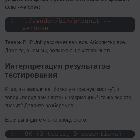
флаг --verbose:
./vendor/bin/phpunit --
verbose
Теперь PHPUnit расскажет вам все. Абсолютно все.
Даже то, о чем вы, возможно, не хотели знать.
Интерпретация результатов
тестирования
Итак, вы нажали на "большую красную кнопку", и
теперь перед вами поток информации. Что же все это
значит? Давайте разберемся.
Если вы видите что-то вроде этого:
OK
(
3
 tests, 
5
 assertions
)