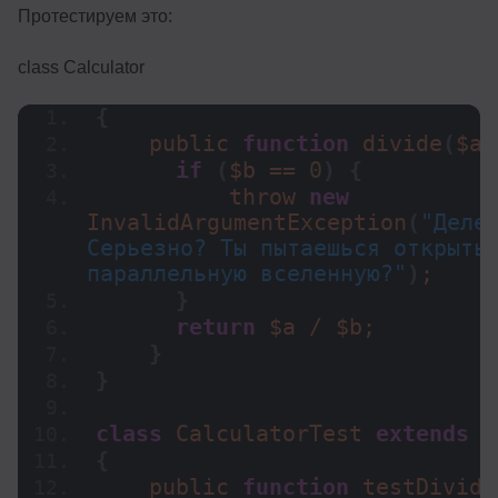
Протестируем это:
class Calculator
{
    public 
function
divide
(
$a,
if
(
$b == 
0
)
{
          throw 
new
InvalidArgumentException
(
"Делен
Серьезно? Ты пытаешься открыть 
параллельную вселенную?"
)
;
}
return
 $a / $b;
}
}
class
 CalculatorTest 
extends
 T
{
    public 
function
testDivide