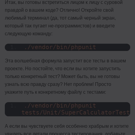
Итак, вы готовы встретиться лицом к лицу с суровой
правдой о вашем коде? Отлично! Откройте свой
любимый терминал (да, тот самый черный экран,
который так пугает не-программистов) и введите
следующую команду:
./vendor/bin/phpunit
Эта волшебная формула запустит все тесты в вашем
проекте. Но постойте, что если вы хотите запустить
только конкретный тест? Может быть, вы не готовы
узнать всю правду сразу? Нет проблем! Просто
укажите путь к конкретному файлу с тестами:
./vendor/bin/phpunit 
tests/Unit/SuperCalculatorTest.
А если вы чувствуете себя особенно храбрым и хотите
увидеть все детали процесса тестирования, добавьте