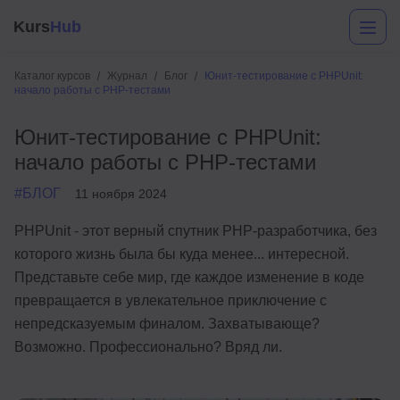
Kurs
Hub
Каталог курсов
Журнал
Блог
Юнит-тестирование с PHPUnit:
начало работы с PHP-тестами
Юнит-тестирование с PHPUnit:
начало работы с PHP-тестами
#БЛОГ
11 ноября 2024
PHPUnit - этот верный спутник PHP-разработчика, без
Разработка
которого жизнь была бы куда менее... интересной.
Представьте себе мир, где каждое изменение в коде
Маркетинг
превращается в увлекательное приключение с
Дизайн
непредсказуемым финалом. Захватывающе?
Возможно. Профессионально? Вряд ли.
Аналитика
Менеджмент