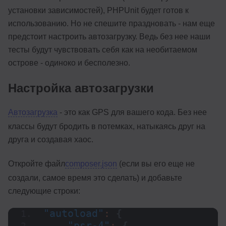
установки зависимостей), PHPUnit будет готов к
использованию. Но не спешите праздновать - нам еще
предстоит настроить автозагрузку. Ведь без нее наши
тесты будут чувствовать себя как на необитаемом
острове - одиноко и бесполезно.
Настройка автозагрузки
Автозагрузка
- это как GPS для вашего кода. Без нее
классы будут бродить в потемках, натыкаясь друг на
друга и создавая хаос.
Откройте файл
composer.json
(если вы его еще не
создали, самое время это сделать) и добавьте
следующие строки:
"autoload"
: 
{
"psr-4"
: 
{