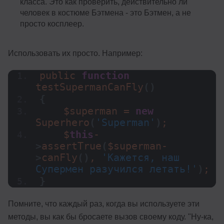
класса. Это как проверить, действительно ли
человек в костюме Бэтмена - это Бэтмен, а не
просто косплеер.
Использовать их просто. Например:
public 
function
testSupermanCanFly
()
{
    $superman = 
new
Superhero
(
'Superman'
)
;
    $
this
-
>
assertTrue
(
$superman-
>
canFly
()
, 
'Кажется, наш 
Супермен разучился летать!'
)
;
}
Помните, что каждый раз, когда вы используете эти
методы, вы как бы бросаете вызов своему коду. "Ну-ка,