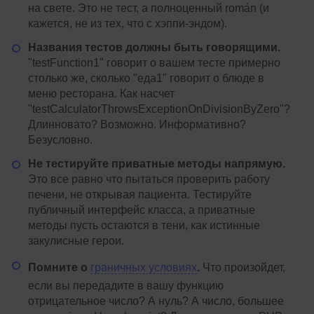
на свете. Это не тест, а полноценный román (и
кажется, не из тех, что с хэппи-эндом).
Названия тестов должны быть говорящими.
"testFunction1" говорит о вашем тесте примерно
столько же, сколько "еда1" говорит о блюде в
меню ресторана. Как насчет
"testCalculatorThrowsExceptionOnDivisionByZero"?
Длинновато? Возможно. Информативно?
Безусловно.
Не тестируйте приватные методы напрямую.
Это все равно что пытаться проверить работу
печени, не открывая пациента. Тестируйте
публичный интерфейс класса, а приватные
методы пусть остаются в тени, как истинные
закулисные герои.
Помните о
граничных условиях
.
Что произойдет,
если вы передадите в вашу функцию
отрицательное число? А нуль? А число, большее