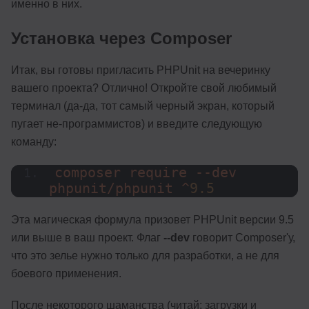
именно в них.
Установка через Composer
Итак, вы готовы пригласить PHPUnit на вечеринку
вашего проекта? Отлично! Откройте свой любимый
терминал (да-да, тот самый черный экран, который
пугает не-программистов) и введите следующую
команду:
composer require --dev 
phpunit/phpunit ^
9.5
Эта магическая формула призовет PHPUnit версии 9.5
или выше в ваш проект. Флаг
--dev
говорит Composer'у,
что это зелье нужно только для разработки, а не для
боевого применения.
После некоторого шаманства (читай: загрузки и