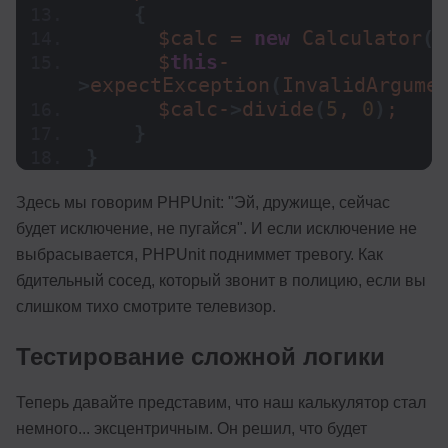
{
      $calc = 
new
Calculator
()
      $
this
-
>
expectException
(
InvalidArgume
      $calc-
>
divide
(
5
, 
0
)
;
}
}
Здесь мы говорим PHPUnit: "Эй, дружище, сейчас
будет исключение, не пугайся". И если исключение не
выбрасывается, PHPUnit подниммет тревогу. Как
бдительный сосед, который звонит в полицию, если вы
слишком тихо смотрите телевизор.
Тестирование сложной логики
Теперь давайте представим, что наш калькулятор стал
немного... эксцентричным. Он решил, что будет