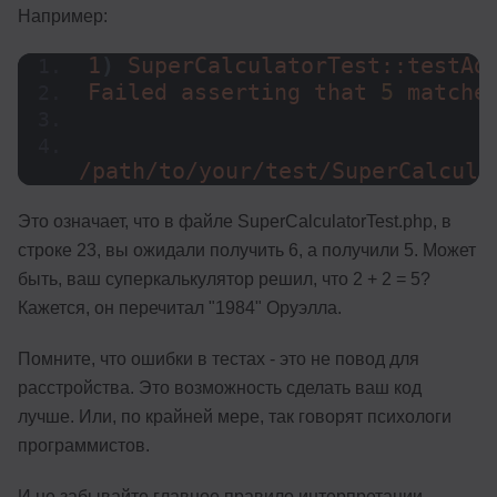
Например:
1
)
 SuperCalculatorTest::testAd
Failed asserting that 
5
 matche
/path/to/your/test/SuperCalcula
Это означает, что в файле SuperCalculatorTest.php, в
строке 23, вы ожидали получить 6, а получили 5. Может
быть, ваш суперкалькулятор решил, что 2 + 2 = 5?
Кажется, он перечитал "1984" Оруэлла.
Помните, что ошибки в тестах - это не повод для
расстройства. Это возможность сделать ваш код
лучше. Или, по крайней мере, так говорят психологи
программистов.
И не забывайте главное правило интерпретации