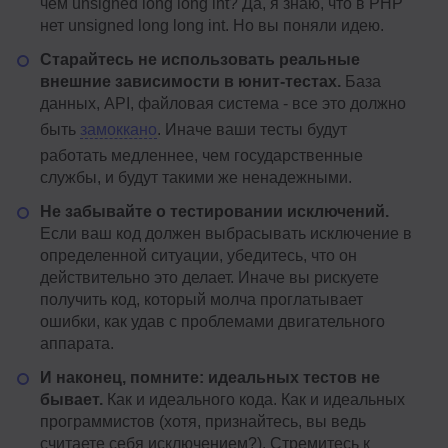
чем unsigned long long int? Да, я знаю, что в PHP
нет unsigned long long int. Но вы поняли идею.
Старайтесь не использовать реальные
внешние зависимости в юнит-тестах.
База
данных, API, файловая система - все это должно
быть
замоккано
. Иначе ваши тесты будут
работать медленнее, чем государственные
службы, и будут такими же ненадежными.
Не забывайте о тестировании исключений.
Если ваш код должен выбрасывать исключение в
определенной ситуации, убедитесь, что он
действительно это делает. Иначе вы рискуете
получить код, который молча проглатывает
ошибки, как удав с проблемами двигательного
аппарата.
И наконец, помните: идеальных тестов не
бывает.
Как и идеального кода. Как и идеальных
программистов (хотя, признайтесь, вы ведь
считаете себя исключением?). Стремитесь к