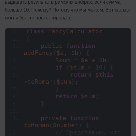
выдавать результат в римских цифрах, если сумма
больше 10. Почему? Потому что мы можем. Вот как мы
могли бы это протестировать:
class
 FancyCalculator
{
    public 
function
addFancy
(
$a, $b
)
{
        $sum = $a + $b;
if
(
$sum 
>
10
)
{
return
 $
this
-
>
toRoman
(
$sum
)
;
}
return
 $sum;
}
    private 
function
toRoman
(
$number
)
{
// Представим, что 