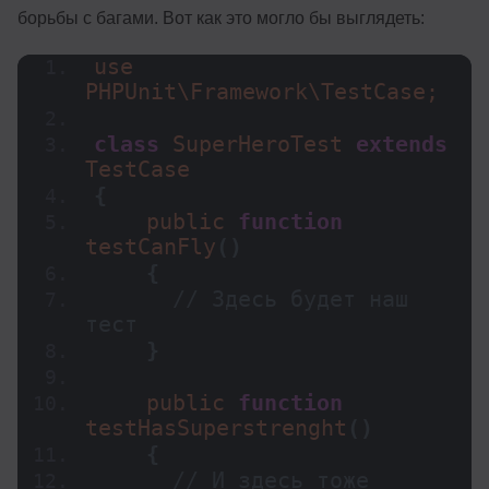
борьбы с багами. Вот как это могло бы выглядеть:
use 
PHPUnit\Framework\TestCase;
class
 SuperHeroTest 
extends
TestCase
{
    public 
function
testCanFly
()
{
// Здесь будет наш 
тест
}
    public 
function
testHasSuperstrenght
()
{
// И здесь тоже