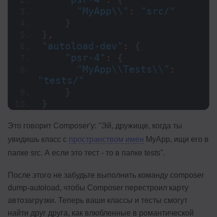
"MyApp\\"
: 
"src/"
}
}
,
"autoload-dev"
: 
{
"psr-4"
: 
{
"MyApp\\Tests\\"
: 
"tests/"
}
}
Это говорит Composer'у: "Эй, дружище, когда ты
увидишь класс с
пространством имен
MyApp, ищи его в
папке src. А если это тест - то в папке tests".
После этого не забудьте выполнить команду composer
dump-autoload, чтобы Composer перестроил карту
автозагрузки. Теперь ваши классы и тесты смогут
найти друг друга, как влюбленные в романтической