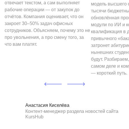
отвечает текстом, а сам выполняет
модель высшего о
рабочие операции — от закупок до
тысячи бюджетных
отчётов. Компания оценивает, что он
обновлённая про
закроет 30–50% задач офисных
модули по ИИ и к
сотрудников. Объясняем, почему это не
квалификация в 
про увольнения, а про смену того, за
привычного «бак
что вам платят.
затронет абитури
нынешних студен
будут. Разбираем,
самом деле и ком
— короткий путь.
Анастасия Киселёва
Контент-менеджер раздела новостей сайта
KursHub