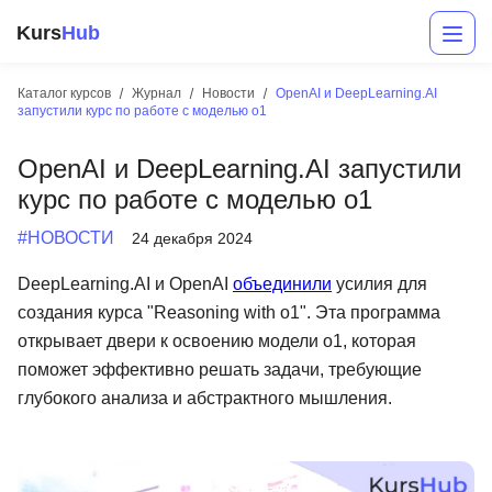
Kurs
Hub
Каталог курсов
Журнал
Новости
OpenAI и DeepLearning.AI
запустили курс по работе с моделью o1
OpenAI и DeepLearning.AI запустили
курс по работе с моделью o1
#НОВОСТИ
24 декабря 2024
DeepLearning.AI и OpenAI
объединили
усилия для
Разработка
создания курса "Reasoning with o1". Эта программа
открывает двери к освоению модели o1, которая
Маркетинг
поможет эффективно решать задачи, требующие
Дизайн
глубокого анализа и абстрактного мышления.
Аналитика
Менеджмент