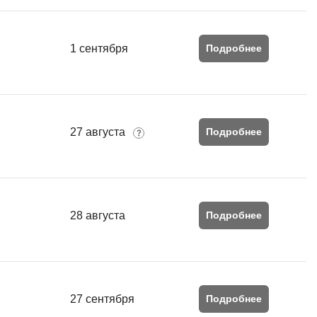
MATLAB
ony
MS SQL
1 сентября
Подробнее
C
Cisco
CI/CD
27 августа
Подробнее
CentOS
ClickHouse
П
ка
28 августа
Подробнее
Пентест
Промпт инжиниринг
de
Программная инженерия
Парсинг
27 сентября
Подробнее