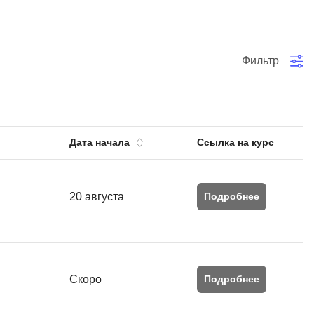
тов
OpenStack
р
OpenCart
Фильтр
нет магазина
Z
стрирование
Zabbix
H
tJS
Дата начала
Ссылка на курс
Hadoop
go
M
js
20 августа
Подробнее
MS Access
ng
MongoDB
lar
MySQL
el
Скоро
Подробнее
Microsoft Azure
er
MODX
s