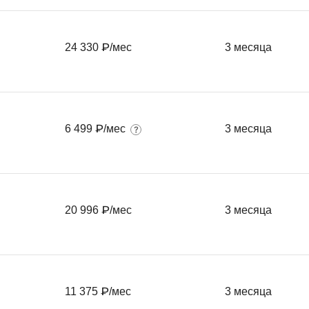
Фреймворк Symf
ASP.NET
Ansible
24 330 ₽/мес
3 месяца
T
Arduino
TypeScript
Android Studio
Tilda
Active Directory
Terraform
6 499 ₽/мес
3 месяца
Apache Airflow
Three.js
Asterisk
V
API
VR/AR-разработ
20 996 ₽/мес
3 месяца
Р
VMware
Разработка мобильных
Visual Studio Co
приложений
R
Разработка игр
11 375 ₽/мес
3 месяца
Rust
Разработка игр на Unity