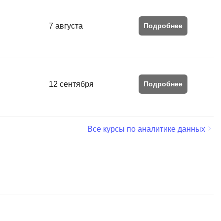
QGIS
Qt Creator
7 августа
Подробнее
X
XML
U
12 сентября
Подробнее
аботкой и IT
UML
нами
Y
Все курсы по аналитике данных
Yandex Cloud