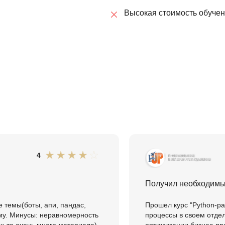
Высокая стоимость обуче
4
Получил необходимы
 темы(боты, апи, пандас,
Прошел курс "Python-ра
му. Минусы: неравномерность
процессы в своем отдел