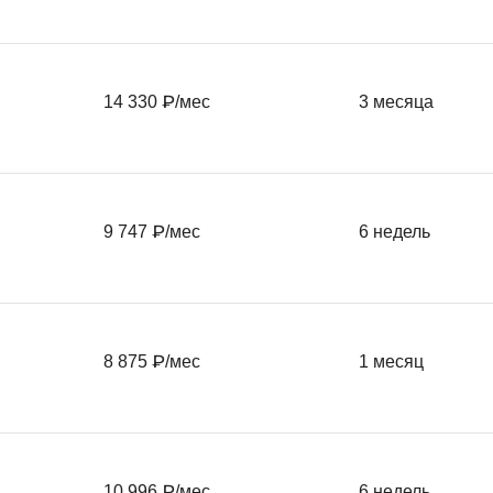
Ruby
Разработка на языке C и C++
RabbitMQ
Разработка на Kotlin
React Native
14 330 ₽/мес
3 месяца
Разработка игр на Unreal Engine
L
Работа с GIT
Linux
Разработка на языке Swift
LibGDX
Реверс инжиниринг
9 747 ₽/мес
6 недель
Робототехника для взрослых
K
Ручное тестирование
Kubernetes
I
М
8 875 ₽/мес
1 месяц
iOS разработка
Микросервисная
IoT
Т
F
Тестирование иг
10 996 ₽/мес
6 недель