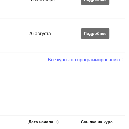
SRE
Selenium
тестирования
Solidity
уктуры данных
Н
26 августа
Подробнее
ние Windows
Нагрузочное тестирование
Д
ние PostgreSQL
Все курсы по программированию
Дизайнер верстальщик
Х
Хранилища данных
E
Elasticsearch
отка
Дата начала
Ссылка на курс
Q