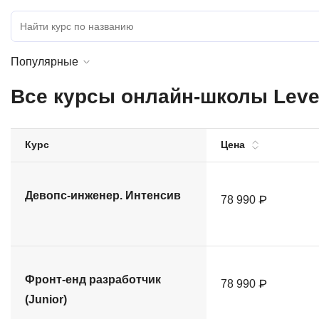
Soft Skills
ДПО
Популярные
Детям
Все курсы онлайн-школы Lev
Курс
Цена
Девопс-инженер. Интенсив
78 990 ₽
Фронт-енд разработчик
78 990 ₽
(Junior)