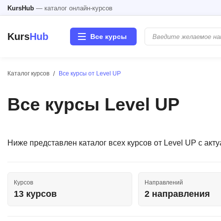
KursHub
— каталог онлайн-курсов
Kurs
Hub
Все курсы
Каталог курсов
Все курсы от Level UP
Разработка
Все курсы Level UP
Маркетинг
Дизайн
Ниже представлен каталог всех курсов от Level UP с ак
Аналитика
Менеджмент
Курсов
Направлений
13 курсов
2 направления
Иностранные языки