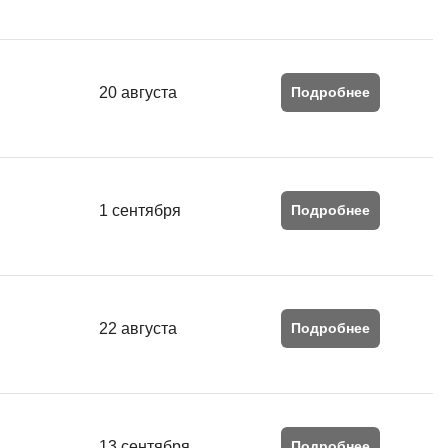
Я
Язык SQL
К
20 августа
Подробнее
Кибербезопасность
Компьютерное зрение
Компьютерные сети
1 сентября
Подробнее
G
Groovy
GitLab
22 августа
Подробнее
Godot
 архитектура
S
Scala
р
13 сентября
Подробнее