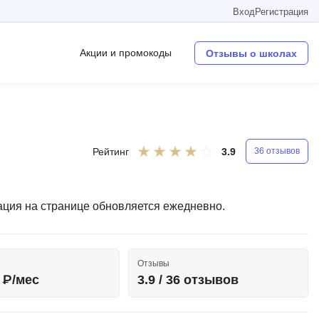
Вход
Регистрация
Акции и промокоды
Отзывы о школах
Операционные системы
W
Рейтинг
3.9
36 отзывов
Wordpress
Webflow
ация на странице обновляется ежедневно.
Webpack
O
Отзывы
Oracle SQL
9 ₽/мес
3.9 / 36 отзывов
OSINT
в
Objective-C