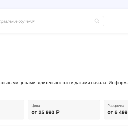
Популярные
PostgreSQL
Python-разработка
Pascal
Java-разработка
Postman
QA-тестирование
Perl
Информационная безопасность
туальными ценами, длительностью и датами начала. Информ
Powershell
Разработка на языке C#
PyQt
Системное администрирование
Prometheus
Цена
Рассрочка
Golang-разработка
от 25 990 ₽
от 6 49
С
В
Создание сайто