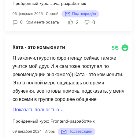
Пройденный курс: Java-разработчик
готовы были помочь и дать совет, начиная от
сумму за обучение.
06 февраля 2025
Сергей
Подтверждён
технических нюансов и заканчивая процессом
0
Комментировать
2
0
прохождения собеседований. Период с мая по
июнь был насыщен событиями. Никаких ждал
смены, и все началось. Ментор, который
Ката - это комьюнити
обучает, не просто разорвал рабочие методы
5/5
крупной компании на кусочки, но и научил, как
Я закончил курс по фронтенду, сейчас там же
нравится рынке. Советую "Ката Академию" как
учится мой друг. И я сам тоже поступал по
хороший старт для тех, кто готовится к frontend-
рекомендации знакомого)) Ката - это комьюнити.
пути. Как-то вечером я решил перейти ради
Это в полной мере ощущаешь во время
личного интереса. Лично общаться с ментором и
обучения, все готовы помочь, подсказать, у меня
изучать новые технологии — это то, что меня
со всеми в группе хорошее общение
увлекает. Я ушел с работы именно ради того,
сформировалось и осталось после обучения, с
Показать полностью
чтобы разбираться в своей страсти. Процесс
теми, кто в Москве, регулярно встречаемся.
Пройденный курс: Frontend-разработчик
прохождения обучения, конечно, был чуть долго,
Других таких крупных обучений я не проходил,
но это стоило того. Подача материала и метод
09 декабря 2024
Игорь
Подтверждён
поэтому сравнить не с чем, но главный