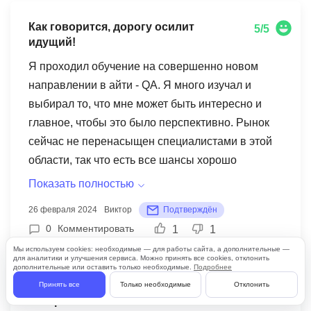
спасибо - преподавателю Kata за очень хорошее
Как говорится, дорогу осилит
5/5
и последовательное изложение материала,
идущий!
помощь и терпение, а также за помощь с
Я проходил обучение на совершенно новом
трудоустройством!
направлении в айти - QA. Я много изучал и
выбирал то, что мне может быть интересно и
главное, чтобы это было перспективно. Рынок
сейчас не перенасыщен специалистами в этой
области, так что есть все шансы хорошо
развиваться в этой сфере Что касается
Показать полностью
обучения - они реально помогли
26 февраля 2024
Виктор
Подтверждён
трудоустроиться на очень хорошую ЗП. В целом
0
Комментировать
1
1
если выполнять все, что они дают, вникать в
Мы используем cookies: необходимые — для работы сайта, а дополнительные —
темы и не лениться, то при поиске работы не
для аналитики и улучшения сервиса. Можно принять все cookies, отклонить
дополнительные или оставить только необходимые.
Подробнее
возникает сложностей Материалы где-то могли
Курс интересный и хорошо
Принять все
Только необходимые
Отклонить
5/5
бы быть и получше, но обратная связь от
построен
ментора и зп перекрыли эти минусы)