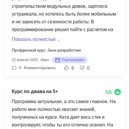
строительством модульных домов, зарплата
устраивала, но хотелось быть более мобильным
и не зависеть от сезонности работы. В
программирование решил пойти с расчетом на
удаленную работу. В Ката меня предупредили,
Показать полностью
что надо будет сначала устраиваться в офис в
Пройденный курс: Java-разработчик
Москву или в Питер. Я решил, что сделаю так, а
22 апреля 2025
Иван
Подтверждён
потом потом как-нибудь договорюсь об удаленке
0
Комментировать
6
0
с начальством. В итоге у меня получилось сразу
устроиться на удаленку, и я переехал из
Екатеринбурга в Пятигорск. Сейчас каждую
Курс по джава на 5+
неделю хожу в горы, раньше это было мечтой.
5/5
Курс по джава в Ката рекомендую всем, можно
Программа актуальная, а это самое главное. На
поступать с нуля, можно уже с опытом, в любом
работе мне полностью хватает знаний,
случае результат будет. Я сам до учебы
полученных на курсе. Ката дает весь стек и
пробовал кодить, чтобы понять, как оно мне
контролирует, чтобы ты его отлично освоил. На