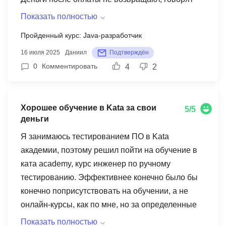
сроки прошли. Задания уровня продвинутого
Показать полностью
программирования на первых днях обучения.
Пройденный курс: Java-разработчик
Если хотите выбросить просто так свои деньги
16 июля 2025
Даниил
Подтверждён
на ветер - идите в Ката Академия
0
Комментировать
4
2
Хорошее обучение в Kata за свои
5/5
деньги
Я занимаюсь тестированием ПО в Kata
академии, поэтому решил пойти на обучение в
ката academy, курс инженер по ручному
тестированию. Эффективнее конечно было бы
конечно поприсутствовать на обучении, а не
онлайн-курсы, как по мне, но за определенные
деньги, можно нормально найти только онлайн
Показать полностью