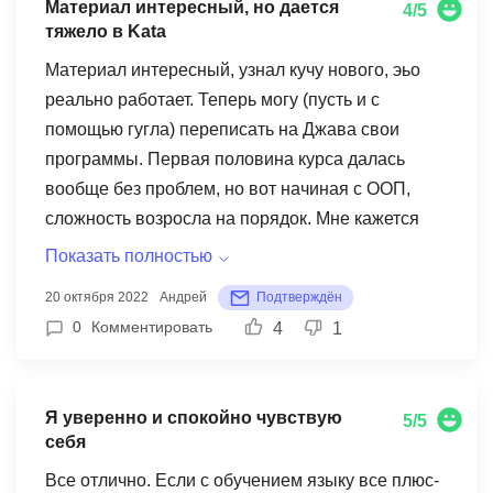
Материал интересный, но дается
4/5
подготовки очень комфортно, что не скучно,
тяжело в Kata
быть на лекции. Так же дает гораздо больше,
Материал интересный, узнал кучу нового, эьо
чем рассчитан курс - это приятный бонус.
реально работает. Теперь могу (пусть и с
Спасибо, за такой замечательный курс от Ката
помощью гугла) переписать на Джава свои
академии.
программы. Первая половина курса далась
вообще без проблем, но вот начиная с ООП,
сложность возросла на порядок. Мне кажется
для многих ООП стало очень трудной задачей. А
Показать полностью
дальше занятия строились на основе
20 октября 2022
Андрей
Подтверждён
полученного фундамента знаний опять же по
0
Комментировать
4
1
ООП. И тут конечно все стало сложно, но
решаемо. Поэтому мое пожелание
преподавателю: больше времени в курсе
Я уверенно и спокойно чувствую
5/5
потратить на пояснение объектно-
себя
ориентированного. Возможно нужно больше
Все отлично. Если с обучением языку все плюс-
примеров, возможно шаги повышения