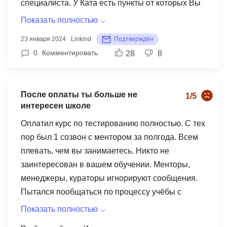
специалиста. У Ката есть пункты от которых Вы
можете в момент стать вечным рабом школы,
Показать полностью
такое образование, что лучше платить кредит
23 января 2024
Linkind
Подтверждён
или рассрочку, чем связываться с договорами
0
Комментировать
28
8
оплаты после трудоустройства, договор
составлен так, что вы будете работать на штраф
и по условию по 17% * 24 месяца из зарплаты. А
После оплаты ты больше не
1/5
если не хочу - штраф 300К, не ваше - штраф
интересен школе
300К платить придется, изменить вы ничего не
Оплатил курс по тестированию полностью. С тех
сможете, по крайней мере на сколько я знаю,
пор был 1 созвон с ментором за полгода. Всем
они не гарантируют ничего, берут вас в обороты.
плевать, чем вы занимаетесь. Никто не
Не скажу что тут супер обучение, темы как и
заинтересован в вашем обучении. Менторы,
везде по тестированию, нет какой то
менеджеры, кураторы игнорируют сообщения.
невероятной учебы, за которую стоит держатся,
Пытался пообщаться по процессу учёбы с
ментор стандартно объясняет. Ката - это не
куратором. Выслушали моё негодование, мои
самое лучшее образование, это коротко, в
Показать полностью
предложения по возможным вариантам работы
рамках конфиденциальности не буду