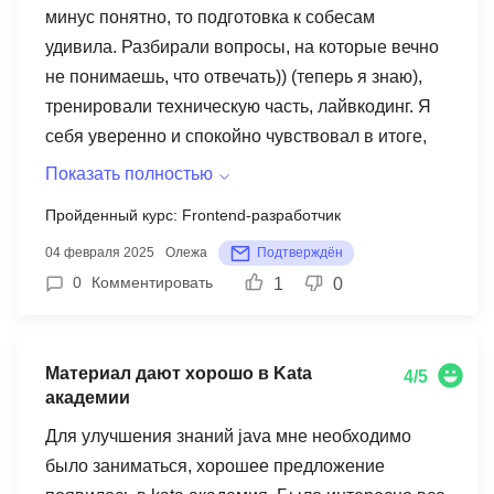
минус понятно, то подготовка к собесам
сложности нужно делать меньше. В общем
удивила. Разбирали вопросы, на которые вечно
остался доволен, но сил и времени я потратил в
не понимаешь, что отвечать)) (теперь я знаю),
разы больше, чем на другие темы. Сейчас
тренировали техническую часть, лайвкодинг. Я
конечно после такого пару недель нужно
себя уверенно и спокойно чувствовал в итоге,
отдохнуть - мозг отказывается воспринимать
хотя до этого никогда не проходил собесы в IT.
новую информацию...
Показать полностью
Мой результат обучения: работа в СПб,
Пройденный курс: Frontend-разработчик
стартовая зп - 165, через 3 месяца подняли до
04 февраля 2025
Олежа
Подтверждён
180.
0
Комментировать
1
0
Материал дают хорошо в Kata
4/5
академии
Для улучшения знаний java мне необходимо
было заниматься, хорошее предложение