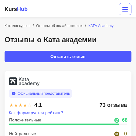
Kurs
Hub
Каталог курсов
Отзывы об онлайн-школах
КАТА Academy
Отзывы о Ката академии
Оставить отзыв
Разработка
Официальный представитель
Маркетинг
4.1
73 отзыва
Дизайн
Как формируется рейтинг?
Аналитика
Положительные
68
Менеджмент
Нейтральные
0