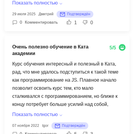
вариантов не было. Мне 39 лет, идти на долгое
Показать полностью
обучение, например, в вуз я не был готов. Когда
29 июля 2025
Дмитрий
Подтверждён
началась учеба в Ката, я быстро поменял свое
0
Комментировать
1
0
мнение и появилась надежда, что все
получится. Вся моя жизнь была посвещена
обучению на протяжении 9 месяцев и мне это
Очень полезно обучение в Ката
5/5
нравилось. Как будто открылось второе
академии
дыхание, что-то соверешнно новое в жизни, что
Курс обучения интересный и полезный в Ката,
увлекает тебя с головой, выход из рутины на
рад, что мне удалось подступиться к такой теме
полную. Что имею в итоге? Устроился на
как программирование на JS. Плавное начало
зарплату, о которой год назад даже подумать не
позволит освоить курс тем, кто мало
мог, это значительно больше 100к.
сталкивался с программированием, но ближе к
Трудоустройство прошло не легко, было много
концу потребует больше усилий над собой,
собеседований, но и в итоге все получилось
чтобы освоить весь материал для дальнейшей
отлично.
Показать полностью
работы. Преподаватель максимально старался
07 ноября 2022
Igor
Подтверждён
разнообразить программу. Объясняет
0
Комментировать