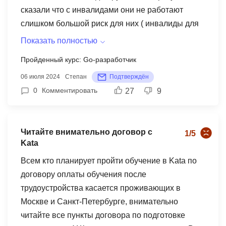
сказали что с инвалидами они не работают
слишком большой риск для них ( инвалиды для
них слишком большой риск и нас инвалидов не
Показать полностью
особа хотят учить), причем меня ещё спросили
Пройденный курс: Go-разработчик
про ущербность, спросили чувствую я себя
06 июля 2024
Степан
Подтверждён
ущербный , кошмар. да и еще есть запись
0
Комментировать
27
9
разговора !!
Читайте внимательно договор с
1/5
Kata
Всем кто планирует пройти обучение в Kata по
договору оплаты обучения после
трудоустройства касается проживающих в
Москве и Санкт-Петербурге, внимательно
читайте все пункты договора по подготовке