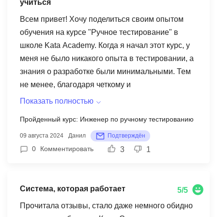
учиться
Всем привет! Хочу поделиться своим опытом
обучения на курсе "Ручное тестирование" в
школе Kata Academy. Когда я начал этот курс, у
меня не было никакого опыта в тестировании, а
знания о разработке были минимальными. Тем
не менее, благодаря четкому и
структурированному подходу к обучению, я смог
Показать полностью
очень быстро освоить основные навыки,
Пройденный курс: Инженер по ручному тестированию
которые требуются для работы в этой сфере.
09 августа 2024
Данил
Подтверждён
Сам курс оказался довольно интенсивным, но
0
Комментировать
3
1
при этом доступным для понимания. Каждый
модуль был хорошо продуман, а задачи,
которые приходилось решать, помогали не
Система, которая работает
только усваивать теорию, но и применять её на
5/5
практике. Мне очень понравилось, что у нас был
Прочитала отзывы, стало даже немного обидно
ментор, который всегда был готов помочь и