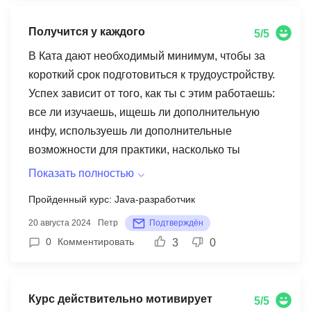
вопросов. Так как я присоединилась позже
остальных, большую часть вебинара я
Получится у каждого
5/5
посмотрела в записи спустя пару недель. На
В Ката дают необходимый минимум, чтобы за
вебинаре я спросила, были ли примеры
короткий срок подготовиться к трудоустройству.
использования языка, на что получила ответ
Успех зависит от того, как ты с этим работаешь:
"Сначала посмотрите, потом спрашивайте."
все ли изучаешь, ищешь ли дополнительную
Теперь я посмотрела, так вот, их не было. Не
инфу, используешь ли дополнительные
проблема загуглить, но, как говорится, осадочек
возможности для практики, насколько ты
остался от Ката.
погружен в обучение и заинтересован в
Показать полностью
быстром трудоустройстве. Мне это было нужно,
Пройденный курс: Java-разработчик
поэтому я на 7 месяцев сфокусировался на
20 августа 2024
Петр
Подтверждён
обучении, дополнительно практиковался в
0
Комментировать
3
0
проектах с открытым кодом, свое что то
пробовал. Считаю, что получится у каждого, кто
будет много для этого делать.
Курс действительно мотивирует
5/5