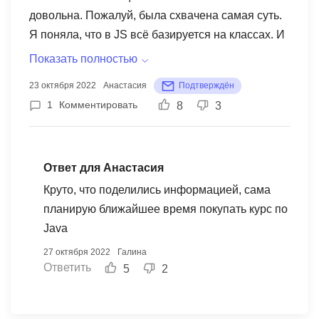
довольна. Пожалуй, была схвачена самая суть.
Я поняла, что в JS всё базируется на классах. И
что в JS есть компилятор, который позволяет
Показать полностью
сделать быстрый, но кроссплатформенный код.
23 октября 2022
Анастасия
Подтверждён
Порадовали простые аналогии и даже
1
Комментировать
8
3
универсальные шутки-лайфхаки ("Компилятор
делает платформозависимый код" и "Вы же
понимаете, интерпретация - это медленный
Ответ для Анастасия
процесс...") Преподаватель харизматичен и
суров, но очень просто и с душой излагает свою
Круто, что поделились информацией, сама
мысль, ответы на вопросы слушателей, что для
планирую ближайшее время покупать курс по
меня странно, давались прямо письменно в
Java
чате. Отдельно отмечу подготовку к занятию -
27 октября 2022
Галина
необходимые ссылки, список литературы - всё
Ответить
5
2
собрано в одном месте, для желающих
доступны ответы на большинство возникающих