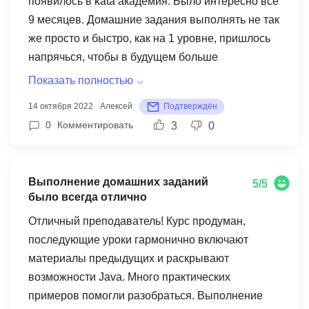
появилось в kata академия. Было интересно все
9 месяцев. Домашние задания выполнять не так
же просто и быстро, как на 1 уровне, пришлось
напрячься, чтобы в будущем больше
зарабатывать. Хоть я и программист, но
Показать полностью
поступать в академию это одно, а идти учиться с
14 октября 2022
Алексей
Подтверждён
каждым днем сложно и сложно, первый месяц
0
Комментировать
3
0
мне давался вообще не легко, тем более на
данный момент я работаю, реально трудно
совмещать, легко мог вылелеть из обучения, но
Выполнение домашних заданий
5/5
подумал, что я же оплатил деньги, и будет далко
было всегда отлично
если спустить все на тормоза, отказаться не
Отличный преподаватель! Курс продуман,
нормально, решение однозначно, дал себе
последующие уроки гармонично включают
заряд мотивации и начал нормально
материалы предыдущих и раскрывают
заниматься, решил разработать план по
возможности Java. Много практических
организации своего времени. Единственное, по
примеров помогли разобраться. Выполнение
написанию сетевого чата, мне кажется, лучше в