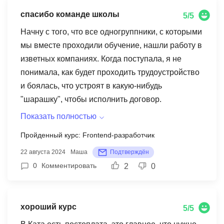
работу в этой сфере.
спасибо команде школы
5/5
Начну с того, что все одногруппники, с которыми
мы вместе проходили обучение, нашли работу в
изветных компаниях. Когда поступала, я не
понимала, как будет проходить трудоустройство
и боялась, что устроят в какую-нибудь
"шарашку", чтобы исполнить договор.
Оказалось, что школа никого не устраивает на
Показать полностью
работу. Ты сам после курса проходишь
Пройденный курс: Frontend-разработчик
собеседования и выбираешь оффер, а Ката
22 августа 2024
Маша
Подтверждён
готовит тебя к этому на тестовых собесах. Я
0
Комментировать
2
0
довольна работой, которую нашла после курса,
раньше у меня никогда не было таких офферов,
спасибо команде школы ❤
хороший курс
5/5