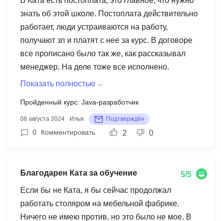
В Ката есть постоплата, это главное, что нужно
знать об этой школе. Постоплата действительно
работает, люди устраиваются на работу,
получают зп и платят с нее за курс. В договоре
все прописано было так же, как рассказывал
менеджер. На деле тоже все исполнено.
Единственный момент: кто-то может подумать,
Показать полностью
что работу дадут после курса просто так - нет,
Пройденный курс: Java-разработчик
нужно будет ходить на собеседования и самому
08 августа 2024
Илья
Подтверждён
работу получить. Ката помогает с резюме,
0
Комментировать
2
0
портфолио и подготовкой.
Благодарен Ката за обучение
5/5
Если бы не Ката, я бы сейчас продолжал
работать столяром на мебельной фабрике.
Ничего не имею против, но это было не мое. В