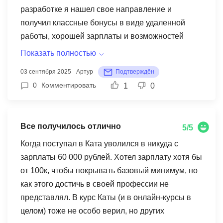
разработке я нашел свое направление и
получил классные бонусы в виде удаленной
работы, хорошей зарплаты и возможностей
путешествий. Это я еще не говорю про бонусы
Показать полностью
трудоустройства в IT-компании, например ДМС,
03 сентября 2025
Артур
Подтверждён
питание, спорт и другие, раньше мне такое и не
0
Комментировать
1
0
снилось. Благодарен себе, что решился
поступить.
Все получилось отлично
5/5
Когда поступал в Ката уволился в никуда с
зарплаты 60 000 рублей. Хотел зарплату хотя бы
от 100к, чтобы покрывать базовый минимум, но
как этого достичь в своей профессии не
представлял. В курс Каты (и в онлайн-курсы в
целом) тоже не особо верил, но других