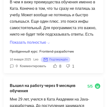
трудоустройство с зп от 100к – и ты к этой цели
В чем я вижу преимущества обучения именно в
идешь, то есть у тебя есть понимание, зачем ты
Ката. Конечно в том, что ты сразу не платишь за
учишься, когда и какой результат ты получишь.
учебу. Может вообще не потянешь и быстро
Это очень помогает планомерно двигаться
сольешься. Еще один плюс. это поиск инфы
вперед. Рад, что нашел этот путь, спасибо
самостоятельный. Для программиста это важно,
академии.
никто не будет тебе подсказывать ответы. Есть
ментор, в конце-концов, он может что-то
Показать полностью
подсказать, но за тебя работу не сделает. Еще
Пройденный курс: Frontend-разработчик
что важно -подготовка к собеседованиям.
10 января 2025
Leo
Подтверждён
Многие сливаются именно тогда, когда уже надо
0
Комментировать
8
1
устраиваться. Потому что тупо не могут себя
подать. А в Ката готовят и ты идешь уже без
страха и в полной готовности. Поэтому и берут
Вышел на работу через 9 месяцев
большинство очень быстро.
5/5
обучения
Мне 29 лет, учился в Ката Академии на Java-
разработчика. До поступления занимался