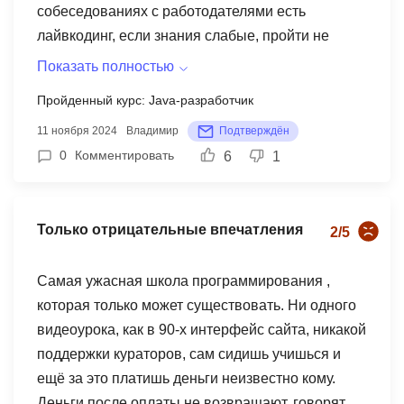
вообще, но сильно не вникал, так что можно
собеседованиях с работодателями есть
сказать учился с нуля. Курс занял 9 месяцев, в
лайвкодинг, если знания слабые, пройти не
последний месяц прошел 14 собеседований и
получится, поэтому подготовка сильная. Ката
Показать полностью
получил 2 оффера, устроился на зп 130 000 на
дает гарантию трудоутрсойства и берет оплату
Пройденный курс: Java-разработчик
руки.
только после выхода на работу - соответствнно
11 ноября 2024
Владимир
Подтверждён
школе важно тебя устроить с высокой
0
Комментировать
6
1
зарплатой, они напрямую заинтересованы в
этом. После курса по джава гарантия зп была
120 000 рублей, это минимум, я устроился на зп
Только отрицательные впечатления
почти в два раза больше, соответственно и
2/5
школа получит больший доход, я плачу
фиксированный процент от зп раз в месяц.
Самая ужасная школа программирования ,
которая только может существовать. Ни одного
видеоурока, как в 90-х интерфейс сайта, никакой
поддержки кураторов, сам сидишь учишься и
ещё за это платишь деньги неизвестно кому.
Деньги после оплаты не возвращают, говорят