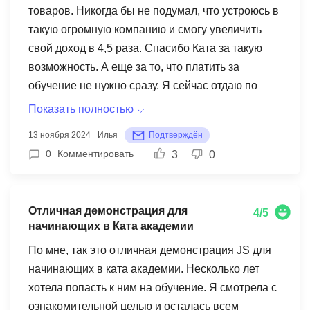
товаров. Никогда бы не подумал, что устроюсь в
зарплата была на тот момент 140 000 рублей,
такую огромную компанию и смогу увеличить
сейчас уже больше. Платить за курс нужно с
свой доход в 4,5 раза. Спасибо Ката за такую
зарплаты раз в месяц в течение двух лет.
возможность. А еще за то, что платить за
обучение не нужно сразу. Я сейчас отдаю по
17% от зарплаты в счет долга за обучение. Но
Показать полностью
эти платежи по карману вообще не бьют.
13 ноября 2024
Илья
Подтверждён
0
Комментировать
3
0
Отличная демонстрация для
4/5
начинающих в Ката академии
По мне, так это отличная демонстрация JS для
начинающих в ката академии. Несколько лет
хотела попасть к ним на обучение. Я смотрела с
ознакомительной целью и осталась всем