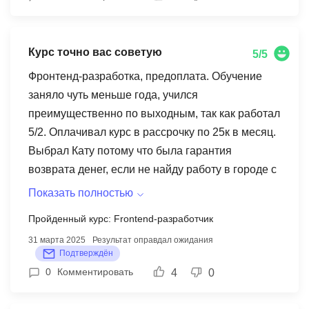
Курс точно вас советую
5/5
Фронтенд-разработка, предоплата. Обучение
заняло чуть меньше года, учился
преимущественно по выходным, так как работал
5/2. Оплачивал курс в рассрочку по 25к в месяц.
Выбрал Кату потому что была гарантия
возврата денег, если не найду работу в городе с
населением от 1 млн человек а я из Новосиба и
Показать полностью
мне это как раз подходило. После курса прошел
Пройденный курс: Frontend-разработчик
больше 20 собеседований, собрал 6 хороших
31 марта 2025
Результат оправдал ожидания
офферов на 100к-150к. Были и предложения до
Подтверждён
100к, но я сразу ориентировался на 100+.
0
Комментировать
4
0
Результат оправдал ожидания.