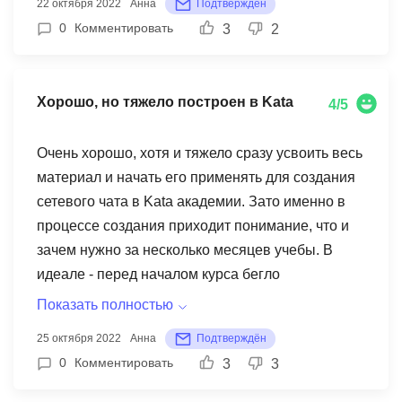
22 октября 2022
Анна
Подтверждён
которые возникали у сокурсников). Отдельное
kata академия, так как прошел на собственном
0
Комментировать
3
2
спасибо - преподавателю за интересные
опыте все обучение.
вебинары, очень понятное преподнесение
материала, постоянную обратную связь по
Хорошо, но тяжело построен в Kata
4/5
выполненным заданиям, ответы на все
возникающие вопросы и, отдельным пунктом,
Очень хорошо, хотя и тяжело сразу усвоить весь
ответственность! Редкое сочетание
материал и начать его применять для создания
специалиста, не только знающего свое дело, но
сетевого чата в Kata академии. Зато именно в
и умеющего о нем рассказать и объяснить (знать
процессе создания приходит понимание, что и
и объяснять - это два совершенно разных
зачем нужно за несколько месяцев учебы. В
умения).
идеале - перед началом курса бегло
познакомиться с разбираемыми темами и
Показать полностью
немного порешать самые простые задачки,
25 октября 2022
Анна
Подтверждён
чтобы набить руку и глаз просто в синтаксисе, а
0
Комментировать
3
3
уже на курсе сосредоточиться на более
серьезных и интересных кейсах. . Отдельное