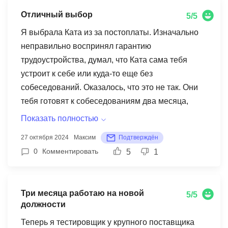
Отличный выбор
5/5
Я выбрала Ката из за постоплаты. Изначально
неправильно воспринял гарантию
трудоустройства, думал, что Ката сама тебя
устроит к себе или куда-то еще без
собеседований. Оказалось, что это не так. Они
тебя готовят к собеседованиям два месяца,
проходишь вопросы по стеку, про жизнь, опыт и
Показать полностью
так далее... Пробуешь тестовые собеседования
27 октября 2024
Максим
Подтверждён
проходить, пишешь резюме такое, как надо,
0
Комментировать
5
1
чтобы привлечь рекрутеров. А потом идешь сам
своими ногами на собеседования уже реальные
и проходишь отбор наравне с другими
Три месяца работаю на новой
5/5
кандидатами. В итоге на работу ты все-равно
должности
устраиваешься, потому что подготовка сильная.
Теперь я тестировщик у крупного поставщика
Я получил оффер на пятом собеседовании,