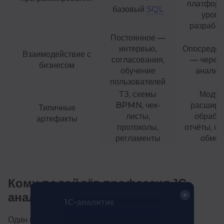
платформ
базовый
SQL
уровн
разработ
Постоянное —
интервью,
Опосредов
Взаимодействие с
согласования,
— через 
бизнесом
обучение
аналит
пользователей
ТЗ, схемы
Модул
BPMN, чек-
расшире
Типичные
листы,
обработ
артефакты
протоколы,
отчёты, с
регламенты
обмен
Кому подойдёт профессия 1С-
аналитика
1C-аналитик
Один из самых частых вопросов при выборе этой