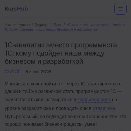
Kurs
Hub
Каталог курсов
Журнал
Блог
1С-аналитик вместо программиста
1С: кому подойдет ниша между бизнесом и разработкой
1С-аналитик вместо программиста
1С: кому подойдет ниша между
бизнесом и разработкой
#БЛОГ
8 июля 2026
Разработка
Многие, кто хочет войти в IT через 1С, сталкиваются с
одной и той же развилкой: стать программистом 1С —
Маркетинг
значит писать код, разбираться в
конфигурациях
на
Дизайн
уровне разработчика и проводить дни в
отладчике.
Аналитика
Путь реальный, но подходит не всем. Особенно тем, кто
хорошо понимает бизнес-процессы, умеет
Менеджмент