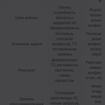
1С
Понять
Реализо
потребность
техниче
Цель работы
бизнеса и
решени
корректно её
конфигур
сформулировать
Интервью,
Написание
описание
дорабо
Основные задачи
процессов, ТЗ,
конфигур
тестирование,
интегра
приёмка
обрабо
Документация:
Работающи
ТЗ, регламенты,
изменен
Результат
протоколы,
конфигур
схемы
отчёт, обр
процессов
Уверен
владен
Понимание
языком 
архитектуры 1С,
Уровень
знани
чтение запросов,
программирования