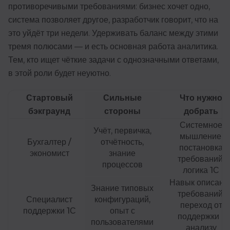
противоречивыми требованиями: бизнес хочет одно,
система позволяет другое, разработчик говорит, что на
это уйдёт три недели. Удерживать баланс между этими
тремя полюсами — и есть основная работа аналитика.
Тем, кто ищет чёткие задачи с однозначными ответами,
в этой роли будет неуютно.
Стартовый
Сильные
Что нужно
бэкграунд
стороны
добрать
Системное
Учёт, первичка,
мышление,
Бухгалтер /
отчётность,
постановка
экономист
знание
требований,
процессов
логика 1С
Навык описани
Знание типовых
требований,
Специалист
конфигураций,
переход от
поддержки 1С
опыт с
поддержки к
пользователями
анализу