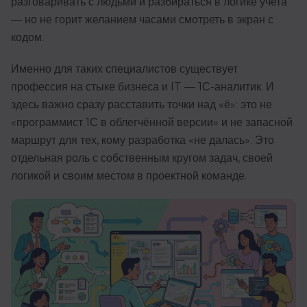
разговаривать с людьми и разбираться в логике учета
Иностранные языки
— но не горит желанием часами смотреть в экран с
кодом.
Soft Skills
Именно для таких специалистов существует
ДПО
профессия на стыке бизнеса и IT — 1С-аналитик. И
Детям
здесь важно сразу расставить точки над «ё»: это не
«программист 1С в облегчённой версии» и не запасной
Акции и промокоды
маршрут для тех, кому разработка «не далась». Это
Рейтинг онлайн-школ
отдельная роль с собственным кругом задач, своей
логикой и своим местом в проектной команде.