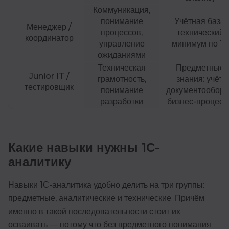
Коммуникация,
понимание
Учётная база,
Менеджер /
процессов,
технический
координатор
управление
минимум по 1С
ожиданиями
Техническая
Предметные
Junior IT /
грамотность,
знания: учёт,
тестировщик
понимание
документооборо
разработки
бизнес-процесс
Какие навыки нужны 1С-
аналитику
Навыки 1С-аналитика удобно делить на три группы:
предметные, аналитические и технические. Причём
именно в такой последовательности стоит их
осваивать — потому что без предметного понимания