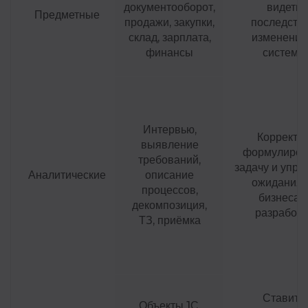
документооборот,
видеть
Предметные
продажи, закупки,
последств
склад, зарплата,
изменений
финансы
системе
Интервью,
Корректн
выявление
формулиров
требований,
задачу и упра
Аналитические
описание
ожидания
процессов,
бизнеса 
декомпозиция,
разработк
ТЗ, приёмка
Ставить
Объекты 1С,