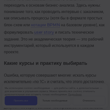
переходить к основам бизнес-анализа. Здесь нужны:
понимание того, как проводить интервью с заказчиком,
как описывать процессы (хотя бы в формате простых
блок-схем или
нотации BPMN
на базовом уровне), как
формулировать
user story
и писать техническое
задание. Это не академическая теория — это рабочий
инструментарий, который используется в каждом
проекте.
Какие курсы и практику выбирать
Ошибка, которую совершают многие: искать курсы
исключительно «по 1С» и считать, что этого достаточно.
На практике выходит иначе — 1С-аналитику
Мы используем cookies: необходимые — для работы сайта, а дополнительные —
для аналитики и улучшения сервиса. Можно принять все cookies, отклонить
формируют сразу несколько направлений обучения:
дополнительные или оставить только необходимые.
Подробнее
сама платформа, бизнес-анализ, учётные процессы,
Принять все
Только необходимые
Отклонить
документооборот, основы тестирования и постановка