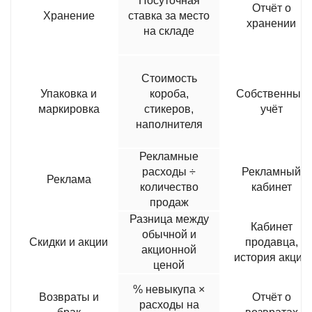
Посуточная
Отчёт о
Хранение
ставка за место
хранении
на складе
Стоимость
Упаковка и
короба,
Собственный
маркировка
стикеров,
учёт
наполнителя
Рекламные
расходы ÷
Рекламный
Реклама
количество
кабинет
продаж
Разница между
Кабинет
обычной и
Скидки и акции
продавца,
акционной
история акций
ценой
% невыкупа ×
Возвраты и
Отчёт о
расходы на