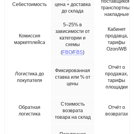
поставщиком,
Себестоимость
цена + доставка
транспортные
до склада
накладные
5–25% в
Кабинет
зависимости от
Комиссия
продавца,
категории и
маркетплейса
тарифы
схемы
Ozon/WB
(
FBO
/
FBS
)
Отчёт о
Фиксированная
Логистика до
продажах,
ставка или % от
покупателя
тарифы
цены
площадки
Стоимость
Обратная
Отчёт о
возврата
логистика
возвратах
товара на склад