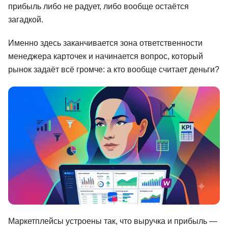
прибыль либо не радует, либо вообще остаётся
Иностранные языки
загадкой.
Soft Skills
Именно здесь заканчивается зона ответственности
ДПО
менеджера карточек и начинается вопрос, который
рынок задаёт всё громче: а кто вообще считает деньги?
Детям
Акции и промокоды
Рейтинг онлайн-школ
Маркетплейсы устроены так, что выручка и прибыль —