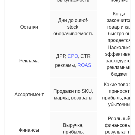
Когда
Дни до out-of-
закончится
Остатки
stock,
товар и как
оборачиваемость
быстро он
продаётся
Насколько
эффективно
ДРР,
CPO
, CTR
Реклама
расходуется
рекламы,
ROAS
рекламный
бюджет
Какие товары
Продажи по SKU,
приносят
Ассортимент
маржа, возвраты
прибыль, каки
убыточны
Реальный
Выручка,
финансовый
Финансы
прибыль,
результат по