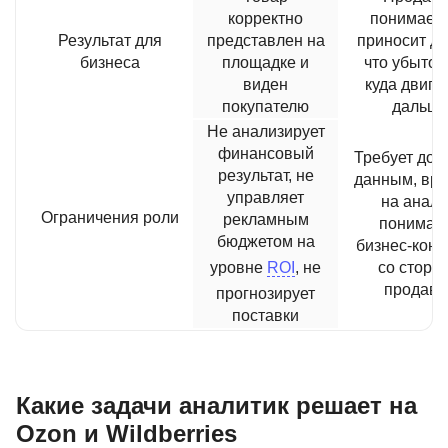
корректно
понимает, 
Результат для
представлен на
приносит де
бизнеса
площадке и
что убыточ
виден
куда двига
покупателю
дальш
Не анализирует
финансовый
Требует дост
результат, не
данным, вр
управляет
на анали
Ограничения роли
рекламным
пониман
бюджетом на
бизнес-конт
уровне
ROI
, не
со сторо
продавц
прогнозирует
поставки
Какие задачи аналитик решает на
Ozon и Wildberries