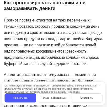
Как прогнозировать поставки и не
замораживать деньги
Прогноз поставки строится на трёх переменных:
текущий остаток, скорость продаж (в среднем за день
или неделю) и срок от момента заказа у поставщика до
появления продукта на складе маркетплейса. Формула
простая — но на практике к ней добавляется целый
ряд поправочных коэффициентов: сезонность,
предстоящие акции, исторические колебания спроса,
буферный запас на случай задержки поставки.
Аналитик рассчитывает точку заказа — момент, при
котором нужно инициировать закупку, чтобы новая
Мы используем cookies: необходимые — для работы сайта, а дополнительные —
партия успела прийти до того, как текущие остатки
для аналитики и улучшения сервиса. Можно принять все cookies, отклонить
дополнительные или оставить только необходимые.
Подробнее
упадут до нуля. Для товаров категории AX этот расчёт
Принять все
Только необходимые
Отклонить
делается с особой тщательностью: out-of-stock здесь
стоит дороже всего. Для товаров категории CZ,