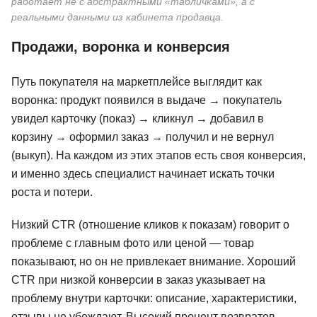
работает не с абстрактными «табличками», а с
реальными данными из кабинета продавца.
Продажи, воронка и конверсия
Путь покупателя на маркетплейсе выглядит как
воронка: продукт появился в выдаче → покупатель
увидел карточку (показ) → кликнул → добавил в
корзину → оформил заказ → получил и не вернул
(выкуп). На каждом из этих этапов есть своя конверсия,
и именно здесь специалист начинает искать точки
роста и потери.
Низкий CTR (отношение кликов к показам) говорит о
проблеме с главным фото или ценой — товар
показывают, но он не привлекает внимание. Хороший
CTR при низкой конверсии в заказ указывает на
проблему внутри карточки: описание, характеристики,
отзывы не убеждают. Высокий процент возвратов