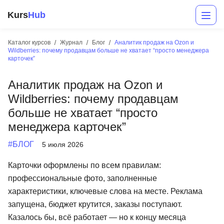
Kurs
Hub
Каталог курсов
Журнал
Блог
Аналитик продаж на Ozon и
Wildberries: почему продавцам больше не хватает “просто менеджера
карточек”
Аналитик продаж на Ozon и
Wildberries: почему продавцам
больше не хватает “просто
менеджера карточек”
Разработка
#БЛОГ
5 июля 2026
Маркетинг
Карточки оформлены по всем правилам:
Дизайн
профессиональные фото, заполненные
характеристики, ключевые слова на месте. Реклама
Аналитика
запущена, бюджет крутится, заказы поступают.
Менеджмент
Казалось бы, всё работает — но к концу месяца