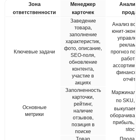
Зона
Менеджер
Аналит
ответственности
карточек
прода
Заведение
Анализ вор
товара,
юнит-эконо
заполнение
управлен
характеристик,
рекламо
фото, описание,
Ключевые задачи
прогноз пост
SEO-поля,
работа 
обновление
ассортимен
контента,
финансо
участие в
отчёты
акциях
Заполненность
Маржинальн
карточки,
по SKU,
Д
рейтинг,
Основные
выкупаемо
наличие
метрики
оборачиваем
отзывов,
прибыль, ou
позиция в
stock
поиске
Товар
Продав