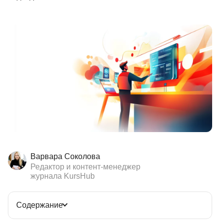
Иностранные языки
Soft Skills
ДПО
Детям
Акции и промокоды
Рейтинг онлайн-школ
Варвара Соколова
Редактор и контент-менеджер
журнала KursHub
Содержание