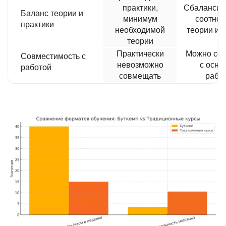
практики,
Сбалансир
Баланс теории и
минимум
соотно
практики
необходимой
теории и 
теории
Практически
Можно со
Совместимость с
невозможно
с осно
работой
совмещать
рабо