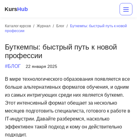
Kurs
Hub
Каталог курсов
Журнал
Блог
Буткемпы: быстрый путь к новой
профессии
Буткемпы: быстрый путь к новой
профессии
#БЛОГ
22 января 2025
В мире технологического образования появляется все
Разработка
больше альтернативных форматов обучения, и одним
из самых интригующих среди них является буткемп.
Маркетинг
Этот интенсивный формат обещает за несколько
Дизайн
месяцев подготовить специалиста, готового к работе в
IT-индустрии. Давайте разберемся, насколько
Аналитика
эффективен такой подход и кому он действительно
Менеджмент
подходит.