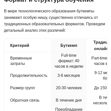
В мире технологического образования буткемпы
занимают особую нишу, существенно отличаясь от
традиционных образовательных форматов. Проведем
детальный анализ этих различий:
Традици
Критерий
Буткемп
онлайн-
Full-time
Временные
Part-time: 
формат: 40
затраты
часов в 
часов в неделю
9-12 мес
Продолжительность
3-6 месяцев
бол
Размер групп
20-30 человек
До 150 ч
В теч
Обратная связь
В течение дня
нескольк
Преобладание