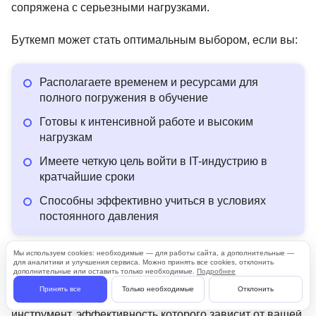
сопряжена с серьезными нагрузками.
Буткемп может стать оптимальным выбором, если вы:
Располагаете временем и ресурсами для
полного погружения в обучение
Готовы к интенсивной работе и высоким
нагрузкам
Имеете четкую цель войти в IT-индустрию в
кратчайшие сроки
Способны эффективно учиться в условиях
постоянного давления
Мы используем cookies: необходимые — для работы сайта, а дополнительные —
Главное помнить: выбор образовательного формата –
для аналитики и улучшения сервиса. Можно принять все cookies, отклонить
дополнительные или оставить только необходимые.
Подробнее
это инвестиция в будущее, и здесь нет универсальных
Принять все
Только необходимые
Отклонить
решений. Буткемп – это не волшебная таблетка, а
инструмент, эффективность которого зависит от вашей