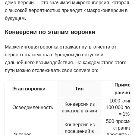
демо-версии — это значимая микроконверсия, которая
4brain
19 отзывов
с высокой вероятностью приведет к макроконверсии в
будущем.
от 999 ₽
Подробнее
Конверсии по этапам воронки
Маркетинговая воронка отражает путь клиента от
первого знакомства с брендом до покупки и
дальнейшего взаимодействия. На каждом этапе этого
пути можно отслеживать свои conversion:
Пример
Этап воронки
Тип
расчета
1000 кликов
Конверсия из
Осведомленность
100 000 пока
показов в клики
= 1%
500 просмот
Конверсия из
страницы
посещений в
Интерес
продукта / 1