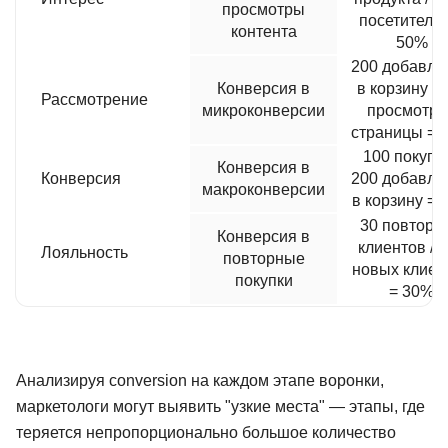
просмотры
посетителей
контента
50%
200 добавле
Конверсия в
в корзину / 
Рассмотрение
микроконверсии
просмотро
страницы = 
100 покупок
Конверсия в
Конверсия
200 добавле
макроконверсии
в корзину = 
30 повторн
Конверсия в
клиентов / 
Лояльность
повторные
новых клиен
покупки
= 30%
Анализируя conversion на каждом этапе воронки,
маркетологи могут выявить "узкие места" — этапы, где
теряется непропорционально большое количество