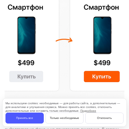
Мы используем cookies: необходимые — для работы сайта, а дополнительные —
для аналитики и улучшения сервиса. Можно принять все cookies, отклонить
Иллюстрация показывает два варианта карточки товара
дополнительные или оставить только необходимые.
Подробнее
— «До» и «После» улучшений. В версии «До» используется
Принять все
Только необходимые
Отклонить
тусклая серая кнопка «Добавить в корзину», которая плохо